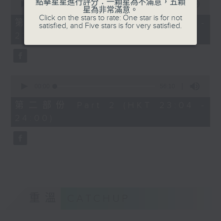
點擊星星進行評分：一顆星為不滿意，五顆
seconds
00:00
25:10
星為非常滿意。
of
Click on the stars to rate: One star is for not
25
第一部份 Part 1 (HKT 22:35 -
satisfied, and Five stars is for very satisfied.
minutes,
23:00)
10
seconds
0
seconds
00:00
56:10
of
56
第二部份 Part 2 (HKT 23:04 -
minutes,
24:00)
10
seconds
重溫
CATCHUP