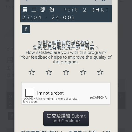
喜愛講東講西、文化通識的朋友，歡迎在
of
facebook平台與主持思潮互動。
54
第二部份 Part 2 (HKT
minutes,
23:04 - 24:00)
1
second
最新
LATEST
您對這個節目的滿意程度？
您的意見有助於提升節目質素。
07/08/2026
How satisfied are you with this program?
Your feedback helps to improve the quality of
用中樂破世界紀錄
the program.
主持：海林
☆
☆
☆
☆
☆
嘉賓：唐梓彬、錢敏華
0
seconds
00:00
1:21:00
of
1
07/08/2026 - 足本 Full (HKT
hour,
22:35 - 24:00)
21
minutes,
0
提交及繼續 Submit
seconds
and Continue
0