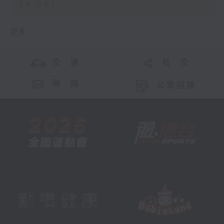
24:00)
更多 ...
交 通
社 交
聯 絡
公眾回饋