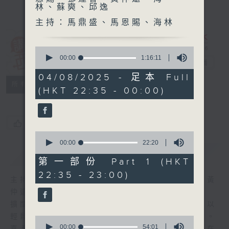
林、蘇奭、邱逸
主持：馬鼎盛、馬恩賜、海林
講東講西 (星期
0
seconds
00:00
1:16:11
一至五)
電台直播
of
1
04/08/2025 - 足本 Full
hour,
聯絡
所有集數
(HKT 22:35 - 00:00)
16
minutes,
11
seconds
您喜歡這個節目嗎?
0
seconds
00:00
22:20
of
簡介
GIST
22
第一部份 Part 1 (HKT
minutes,
22:35 - 23:00)
20
主持人：馬鼎盛、岑逸飛、馬恩賜、鄧達智、黃
seconds
仲遠、海林、蘇奭、邱逸
擴闊知識領域，網羅文化通識！《講東講西》以
輕鬆、風趣、淺顯、廣雜的態度講述不同題材。
0
seconds
00:00
54:01