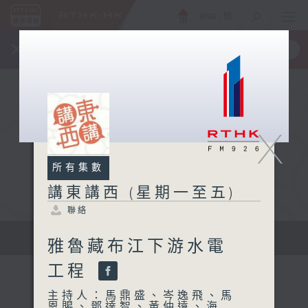
ENG
/
簡
×
全新 RTHK On The Go
取得
一手掌握 RTHK 電台、電視節目
X
所有集數
講東講西 (星期一至五)
聯絡
擴闊知識領域，網羅文化通識！
雅魯藏布江下游水電
工程
主持人：馬鼎盛、岑逸飛、馬
恩賜、鄧達智、黃仲遠、海