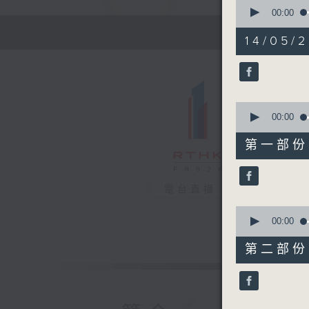
0
seconds
00:00
of
1
14/05/
hour,
12
minutes,
52
seconds
90%
0
seconds
00:00
of
22
第一部份 P
minutes,
0
seconds
90%
電台直播
0
seconds
00:00
of
51
第二部份 P
minutes,
2
seconds
90%