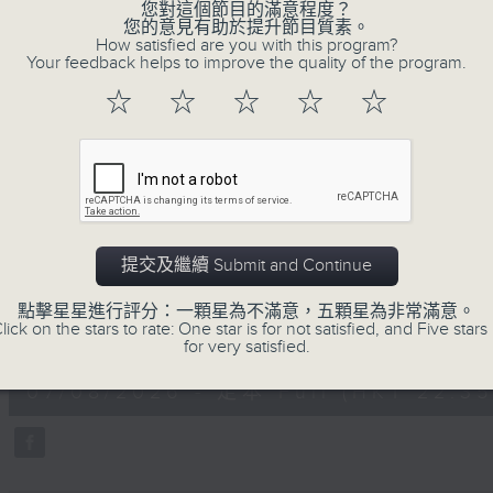
不同題材。喜愛講東講西、文化通識的朋友，歡
您對這個節目的滿意程度？
您的意見有助於提升節目質素。
動。
How satisfied are you with this program?
Your feedback helps to improve the quality of the program.
☆
☆
☆
☆
☆
07/08/2026
用中樂破世界紀錄
提交及繼續 Submit and Continue
主持：海林
嘉賓：唐梓彬、錢敏華
點擊星星進行評分：一顆星為不滿意，五顆星為非常滿意。
lick on the stars to rate: One star is for not satisfied, and Five stars 
0
for very satisfied.
seconds
00:00
of
1
07/08/2026 - 足本 Full (HKT 22:35
hour,
21
minutes,
0
seconds
Volume
90%