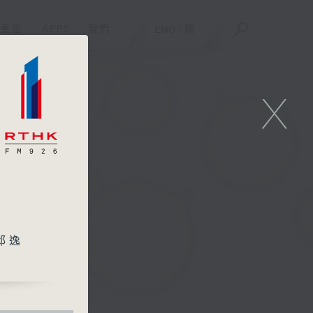
重溫
APPS
我們
ENG
/
簡
X
邱逸