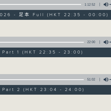
1:12:52
擴闊知識領域，網羅文化通識！
2026 - 足本 Full (HKT 22:35 - 00:00)
Volume
22:00
講東講西 (星期一至
art 1 (HKT 22:35 - 23:00)
聯絡
所有集數
Volume
51:02
您喜歡這個節目嗎?
art 2 (HKT 23:04 - 24:00)
主持人：馬鼎盛、馬恩賜、鄧達智、黃仲遠、
Volume
擴闊知識領域，網羅文化通識！《講東講西