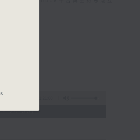
迎在facebook平台與主持思潮互
is
1:21:00
 - 24:00)