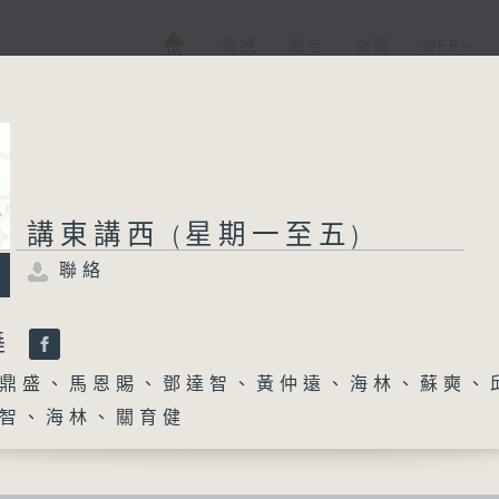
電視
電台
新聞
WEB+
講東講西 (星期一至五)
聯絡
舞
鼎盛、馬恩賜、鄧達智、黃仲遠、海林、蘇奭、
智、海林、關育健