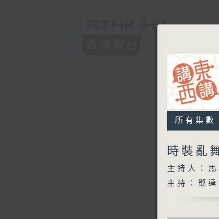
所有集數
時裝亂
主持人：馬
主持：鄧達