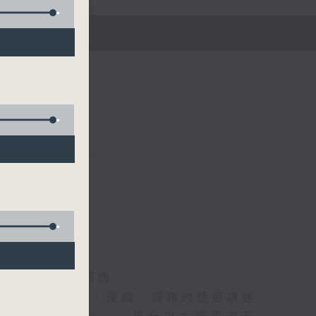
五)
海林、蘇奭、邱逸
》以輕鬆、風趣、淺顯、廣雜的態度講述