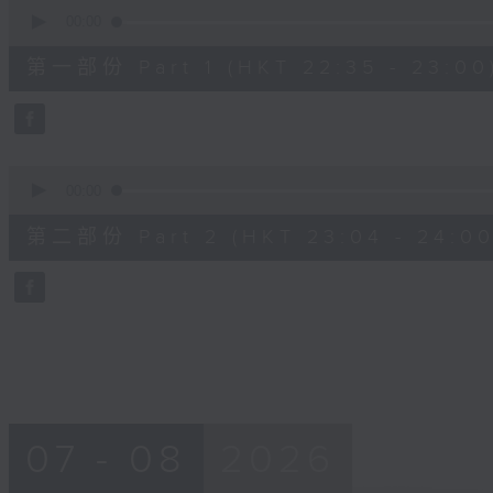
0
seconds
00:00
of
25
第一部份 Part 1 (HKT 22:35 - 23:00
minutes,
10
seconds
Volume
90%
0
seconds
00:00
of
56
第二部份 Part 2 (HKT 23:04 - 24:00
minutes,
10
seconds
Volume
90%
07 - 08
2026