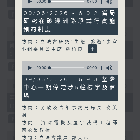
08:00 - 10:00)
37
seconds
00:00
07:50
minutes,
of
51
7
09/06/2026 - 6.9.2 當局
seconds
minutes,
研究在破邊洲路段試行實施
50
seconds
0
預約制度
seconds
00:00
50:50
of
訪問：立法會研究"生態+旅遊"事宜
50
第一部份 Part 1 (HKT 08:04 -
minutes,
小組委員會主席 姚柏良
09:00)
50
seconds
0
seconds
00:00
00:00
of
0
09/06/2026 - 6.9.3 荃灣
0
seconds
seconds
00:00
47:11
中心一期停電涉5幢樓宇及商
of
場
47
第二部份 Part 2 (HKT 09:04 -
minutes,
10:00)
11
訪問：民政及青年事務局局長 麥美
seconds
娟
訪問：資深電機及屋宇裝備工程師
何永業教授
0
訪問：立法會議員 郭芙蓉
seconds
00:00
29:37