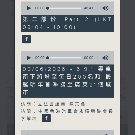
星期一至五
0
seconds
00:00
46:41
of
聲音更立體 意見更多元
46
第二部份 Part 2 (HKT
minutes,
更多...
09:04 - 10:00)
41
「千禧年代」鼓勵聽眾及嘉賓作有觀點、有理
seconds
據的意見交流，藉此帶出更多新觀點、新意
見、新角度。透過時事速遞，每日早晨為廣大
最新
LATEST
聽眾提供最新資訊以迎接新的一天。
0
seconds
00:00
00:00
of
監製：林嘉瑜
0
09/06/2026 - 6.9.1 粵車
07/08/2026
seconds
南下將增至每日200名額 最
8月7日 立法會研究指本港居民
遲明年首季擴至廣東21個城
境外開支增訪港旅客消費跌/粵
市
港澳消委會合作 一站式處理投
訪問：立法會議員 陳宗彝
訴 十月實施
訪問：中國香港汽車會永遠榮譽會長
0
seconds
00:00
1:37:51
李耀培
of
1
07/08/2026 - 足本 Full (HKT
hour,
0