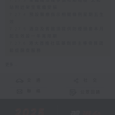
7.27.3 東鐵綫沿綫多個地點塌樹 太和
站附近架空電纜受損
7.27.4 預設醫療指示相關條例星期五生
效
7.27.5 酒店及賓館須提供防煙頭套本月
起生效設一年寬限期
7.27.6 港大首推社區藥劑師主導骨質疏
鬆症篩查服務
更多 ...
交 通
社 交
聯 絡
公眾回饋