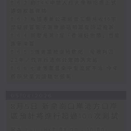
8.6.2 約34%申請人經大學聯招獲正式
遴選取錄資格
8.6.3 私隱專員公署過去三個月收16宗
懷疑假冒電子簽證網站相關查詢或投訴
8.6.4 貿發局第3屆「香港好物節」首度
進軍東盟
8.6.5 5歲男童被虐待致死 母親判囚
22年／性罪行法例公眾諮詢完結
8.6.6 七歲男童感染甲型流感不治 今年
首宗兒童流感離世個案
05/08/2026
8月5日 新皇崗口岸港方口岸
區預計將進行超過100次測試
足本 Full (HKT 08:00 - 10:00)