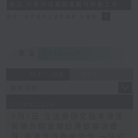
執法 打擊非法駕駛電動可移動工具
18
seconds
訪問：新界東南立法會議員 方國珊
重溫
CATCHUP
07 - 08
2026
07/08/2026
8月7日 立法會研究指本港居
民境外開支增訪港旅客消費
跌/粵港澳消委會合作 一站式