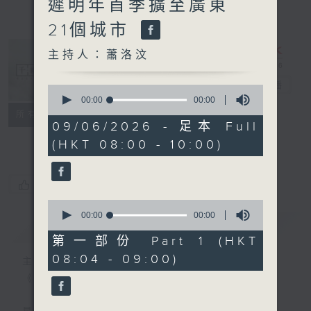
遲明年首季擴至廣東
21個城市
主持人：蕭洛汶
千禧年代
電台直播
0
seconds
00:00
00:00
of
特備網頁
PODCASTS
所有集數
0
09/06/2026 - 足本 Full
FACEBOOK
seconds
(HKT 08:00 - 10:00)
您喜歡這個節目嗎?
0
seconds
00:00
00:00
簡介
GIST
of
0
第一部份 Part 1 (HKT
seconds
08:04 - 09:00)
主持人：蕭洛汶
《千禧年代》