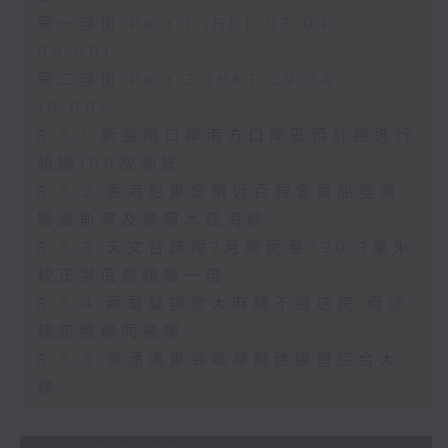
第一部份 Part 1 (HKT 08:04 -
09:00)
第二部份 Part 2 (HKT 09:04 -
10:00)
8.5.1 新皇崗口岸港方口岸區預計將進行
超過100次測試
8.5.2 香港船東會稱近百艘會員船隻滯
留波斯灣及霍爾木茲海峽
8.5.3 天文台錄得7月總雨量790.3毫米
較正常值高超過一倍
8.5.4 兩童疑誤食大麻糖不適送院 母涉
疏忽照顧同被捕
8.5.5 東涌滿東邨毗鄰擬建康體綜合大
樓