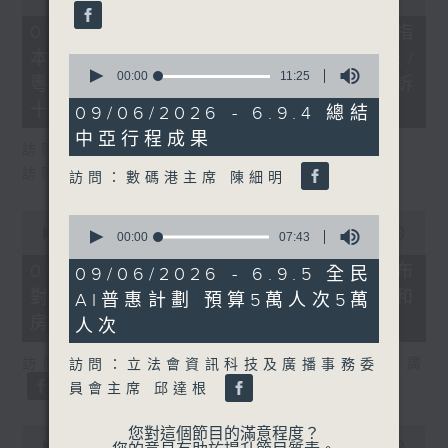
of
29
07/08/2026 - 8.7.1 立法會研究指
minutes,
本港居民境外開支增訪港旅客消費跌/
37
0
seconds
seconds
00:00
11:25
粵港澳消委會合作 一站式處理投訴
of
11
十月實施
09/06/2026 - 6.9.4 總結
minutes,
中亞行程成果
25
訪問：立法會議員 姚柏良
seconds
訪問：立法會議員 陳凱欣
訪問：數碼港主席 陳細明
0
0
seconds
00:00
15:34
seconds
00:00
07:43
of
of
15
7
07/08/2026 - 8.7.2 公屋聯會公布
09/06/2026 - 6.9.5 全民
minutes,
minutes,
對政府制定香港首份五年規劃土地和
34
AI普惠計劃 預算5萬人次5萬
43
seconds
seconds
房屋政策建議
人次
訪問：立法會議員、公屋聯會副主席 梁文廣
訪問：立法會資訊科技及廣播事務委
員會主席 邱達根
0
您對這個節目的滿意程度？
seconds
00:00
07:46