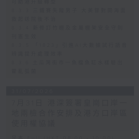
可助港升級轉型
8.3.3 三鐵賽失蹤男子 大美督對開海面
救起送院後不治
8.3.4 新修訂竹棚及金屬棚架安全守則
刊憲生效
8.3.5 「1823」引進AI大數據試行語音
辨識提升處理效率
8.3.6 土瓜灣街市一魚檔魚缸水樣驗出
霍亂弧菌
31/07/2026
7月31日 港深簽署皇崗口岸一
地兩檢合作安排及港方口岸區
使用權協議
足本 Full (HKT 08:00 - 10:00)