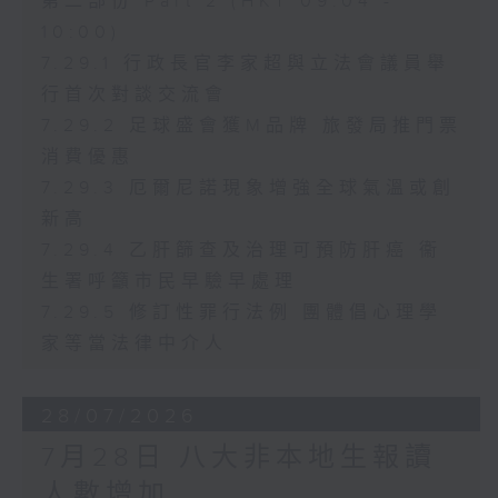
第二部份 Part 2 (HKT 09:04 -
10:00)
7.29.1 行政長官李家超與立法會議員舉
行首次對談交流會
7.29.2 足球盛會獲M品牌 旅發局推門票
消費優惠
7.29.3 厄爾尼諾現象增強全球氣溫或創
新高
7.29.4 乙肝篩查及治理可預防肝癌 衞
生署呼籲市民早驗早處理
7.29.5 修訂性罪行法例 團體倡心理學
家等當法律中介人
28/07/2026
7月28日 八大非本地生報讀
人數增加