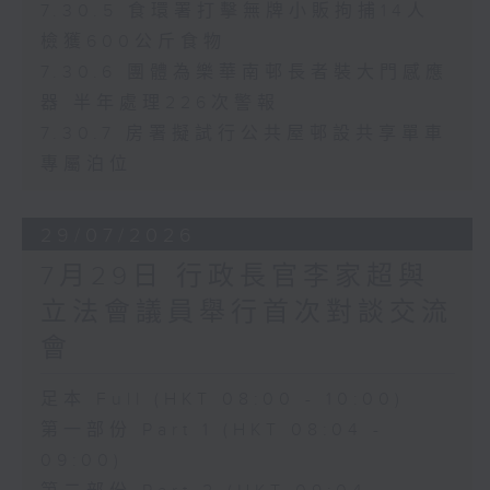
7.30.5 食環署打擊無牌小販拘捕14人
檢獲600公斤食物
7.30.6 團體為樂華南邨長者裝大門感應
器 半年處理226次警報
7.30.7 房署擬試行公共屋邨設共享單車
專屬泊位
29/07/2026
7月29日 行政長官李家超與
立法會議員舉行首次對談交流
會
足本 Full (HKT 08:00 - 10:00)
第一部份 Part 1 (HKT 08:04 -
09:00)