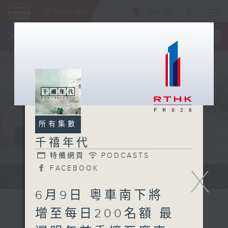
ENG
/
簡
×
全新 RTHK On The Go
取得
一手掌握 RTHK 電台、電視節目
所有集數
千禧年代
特備網頁
PODCASTS
X
FACEBOOK
有觀點、有理據的意見交流。
6月9日 粵車南下將
增至每日200名額 最