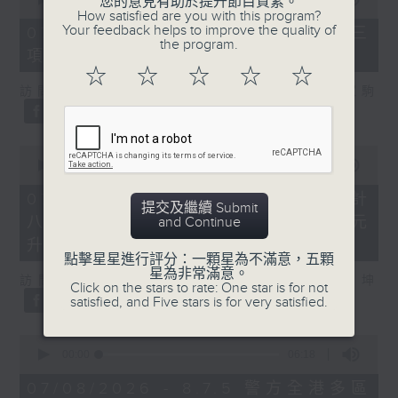
您的意見有助於提升節目質素。
of
How satisfied are you with this program?
7
Your feedback helps to improve the quality of
07/08/2026 - 8.7.3 申訴專員就三
minutes,
the program.
項圖書館服務展開主動調查
46
seconds
☆
☆
☆
☆
☆
訪問：立法會議員、香港出版總會會長 李家駒
0
seconds
00:00
08:25
of
8
07/08/2026 - 8.7.4 教資會統計
提交及繼續 Submit
minutes,
八大學士畢業生平均年薪達33.6萬元
and Continue
25
seconds
升2%
點擊星星進行評分：一顆星為不滿意，五顆
星為非常滿意。
訪問：香港人力資源管理學會副會長 陸國坤
Click on the stars to rate: One star is for not
satisfied, and Five stars is for very satisfied.
0
seconds
00:00
06:18
of
6
07/08/2026 - 8.7.5 警方全港多區
minutes,