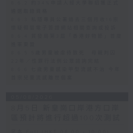
8.6.2 約34%申請人經大學聯招獲正式
遴選取錄資格
8.6.3 私隱專員公署過去三個月收16宗
懷疑假冒電子簽證網站相關查詢或投訴
8.6.4 貿發局第3屆「香港好物節」首度
進軍東盟
8.6.5 5歲男童被虐待致死 母親判囚
22年／性罪行法例公眾諮詢完結
8.6.6 七歲男童感染甲型流感不治 今年
首宗兒童流感離世個案
05/08/2026
8月5日 新皇崗口岸港方口岸
區預計將進行超過100次測試
足本 Full (HKT 08:00 - 10:00)