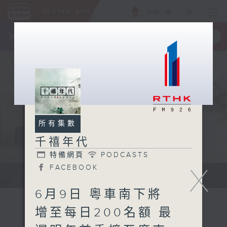
ENG
/
簡
×
全新 RTHK On The Go
取得
一手掌握 RTHK 電台、電視節目
所有集數
千禧年代
特備網頁
PODCASTS
X
FACEBOOK
有觀點、有理據的意見交流。
6月9日 粵車南下將
增至每日200名額 最