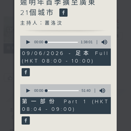
遲明年首季擴至廣東
21個城市
主持人：蕭洛汶
千禧年代
電台直播
0
seconds
00:00
1:38:01
of
特備網頁
PODCASTS
所有集數
1
09/06/2026 - 足本 Full
FACEBOOK
hour,
(HKT 08:00 - 10:00)
38
minutes,
1
second
您喜歡這個節目嗎?
0
seconds
00:00
51:40
簡介
GIST
of
51
第一部份 Part 1 (HKT
minutes,
08:04 - 09:00)
40
主持人：蕭洛汶
seconds
《千禧年代》