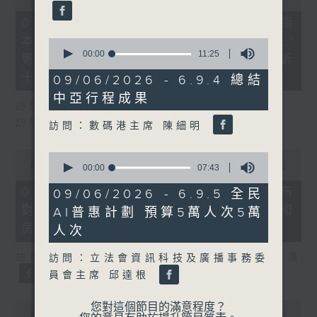
of
29
07/08/2026 - 8.7.1 立法會研究指
minutes,
本港居民境外開支增訪港旅客消費跌/
37
0
seconds
seconds
00:00
11:25
粵港澳消委會合作 一站式處理投訴
of
11
十月實施
09/06/2026 - 6.9.4 總結
minutes,
中亞行程成果
25
訪問：立法會議員 姚柏良
seconds
訪問：立法會議員 陳凱欣
訪問：數碼港主席 陳細明
0
0
seconds
00:00
15:34
seconds
00:00
07:43
of
of
15
7
07/08/2026 - 8.7.2 公屋聯會公布
09/06/2026 - 6.9.5 全民
minutes,
minutes,
對政府制定香港首份五年規劃土地和
34
AI普惠計劃 預算5萬人次5萬
43
seconds
seconds
房屋政策建議
人次
訪問：立法會議員、公屋聯會副主席 梁文廣
訪問：立法會資訊科技及廣播事務委
員會主席 邱達根
0
您對這個節目的滿意程度？
seconds
00:00
07:46