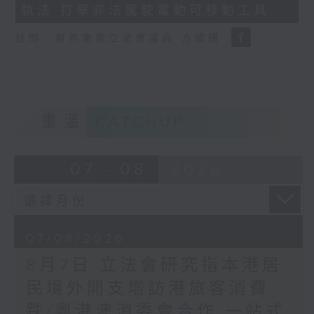
執法 打擊非法駕駛電動可移動工具
18
seconds
訪問：新界東南立法會議員 方國珊
重溫
CATCHUP
07 - 08
2026
07/08/2026
8月7日 立法會研究指本港居
民境外開支增訪港旅客消費
跌/粵港澳消委會合作 一站式