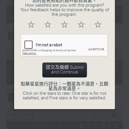
您的意見有助於提升節目質素。
of
How satisfied are you with this program?
7
Your feedback helps to improve the quality of
07/08/2026 - 8.7.3 申訴專員就三
minutes,
the program.
項圖書館服務展開主動調查
46
seconds
☆
☆
☆
☆
☆
訪問：立法會議員、香港出版總會會長 李家駒
0
seconds
00:00
08:25
of
8
07/08/2026 - 8.7.4 教資會統計
提交及繼續 Submit
minutes,
八大學士畢業生平均年薪達33.6萬元
and Continue
25
seconds
升2%
點擊星星進行評分：一顆星為不滿意，五顆
星為非常滿意。
訪問：香港人力資源管理學會副會長 陸國坤
Click on the stars to rate: One star is for not
satisfied, and Five stars is for very satisfied.
0
seconds
00:00
06:18
of
6
07/08/2026 - 8.7.5 警方全港多區
minutes,