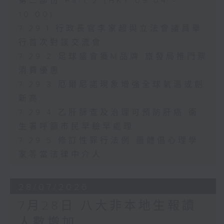
第二部份 Part 2 (HKT 09:04 -
10:00)
7.29.1 行政長官李家超與立法會議員舉
行首次對談交流會
7.29.2 足球盛會獲M品牌 旅發局推門票
消費優惠
7.29.3 厄爾尼諾現象增強全球氣溫或創
新高
7.29.4 乙肝篩查及治理可預防肝癌 衞
生署呼籲市民早驗早處理
7.29.5 修訂性罪行法例 團體倡心理學
家等當法律中介人
28/07/2026
7月28日 八大非本地生報讀
人數增加