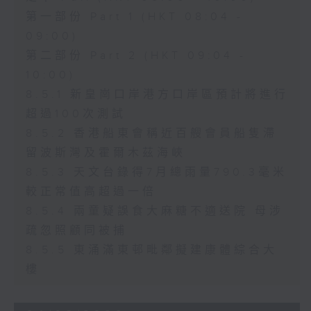
第一部份 Part 1 (HKT 08:04 -
09:00)
第二部份 Part 2 (HKT 09:04 -
10:00)
8.5.1 新皇崗口岸港方口岸區預計將進行
超過100次測試
8.5.2 香港船東會稱近百艘會員船隻滯
留波斯灣及霍爾木茲海峽
8.5.3 天文台錄得7月總雨量790.3毫米
較正常值高超過一倍
8.5.4 兩童疑誤食大麻糖不適送院 母涉
疏忽照顧同被捕
8.5.5 東涌滿東邨毗鄰擬建康體綜合大
樓