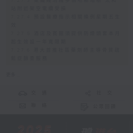
7.27.3 東鐵綫沿綫多個地點塌樹 太和
站附近架空電纜受損
7.27.4 預設醫療指示相關條例星期五生
效
7.27.5 酒店及賓館須提供防煙頭套本月
起生效設一年寬限期
7.27.6 港大首推社區藥劑師主導骨質疏
鬆症篩查服務
更多 ...
交 通
社 交
聯 絡
公眾回饋