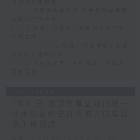
可助港升級轉型
8.3.3 三鐵賽失蹤男子 大美督對開海面
救起送院後不治
8.3.4 新修訂竹棚及金屬棚架安全守則
刊憲生效
8.3.5 「1823」引進AI大數據試行語音
辨識提升處理效率
8.3.6 土瓜灣街市一魚檔魚缸水樣驗出
霍亂弧菌
31/07/2026
7月31日 港深簽署皇崗口岸一
地兩檢合作安排及港方口岸區
使用權協議
足本 Full (HKT 08:00 - 10:00)