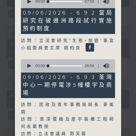
08:00 - 10:00)
37
seconds
00:00
07:50
minutes,
of
51
7
09/06/2026 - 6.9.2 當局
seconds
minutes,
研究在破邊洲路段試行實施
50
seconds
0
預約制度
seconds
00:00
50:50
of
訪問：立法會研究"生態+旅遊"事宜
50
第一部份 Part 1 (HKT 08:04 -
minutes,
小組委員會主席 姚柏良
09:00)
50
seconds
0
seconds
00:00
28:54
of
28
09/06/2026 - 6.9.3 荃灣
0
minutes,
seconds
00:00
47:11
中心一期停電涉5幢樓宇及商
54
of
seconds
場
47
第二部份 Part 2 (HKT 09:04 -
minutes,
10:00)
11
訪問：民政及青年事務局局長 麥美
seconds
娟
訪問：資深電機及屋宇裝備工程師
何永業教授
0
訪問：立法會議員 郭芙蓉
seconds
00:00
29:37