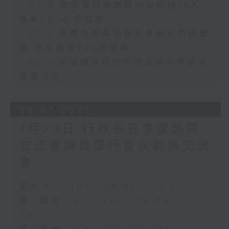
7.30.5 食環署打擊無牌小販拘捕14人
檢獲600公斤食物
7.30.6 團體為樂華南邨長者裝大門感應
器 半年處理226次警報
7.30.7 房署擬試行公共屋邨設共享單車
專屬泊位
29/07/2026
7月29日 行政長官李家超與
立法會議員舉行首次對談交流
會
足本 Full (HKT 08:00 - 10:00)
第一部份 Part 1 (HKT 08:04 -
09:00)