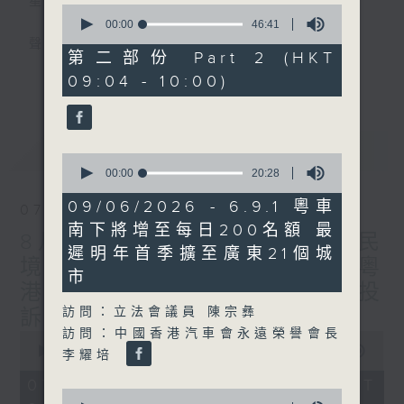
星期一至五
0
seconds
00:00
46:41
of
聲音更立體 意見更多元
46
第二部份 Part 2 (HKT
minutes,
更多...
09:04 - 10:00)
41
「千禧年代」鼓勵聽眾及嘉賓作有觀點、有理
seconds
據的意見交流，藉此帶出更多新觀點、新意
見、新角度。透過時事速遞，每日早晨為廣大
最新
LATEST
聽眾提供最新資訊以迎接新的一天。
0
seconds
00:00
20:28
of
監製：林嘉瑜
20
09/06/2026 - 6.9.1 粵車
07/08/2026
minutes,
南下將增至每日200名額 最
28
8月7日 立法會研究指本港居民
seconds
遲明年首季擴至廣東21個城
境外開支增訪港旅客消費跌/粵
市
港澳消委會合作 一站式處理投
訪問：立法會議員 陳宗彝
訴 十月實施
訪問：中國香港汽車會永遠榮譽會長
0
seconds
00:00
1:37:51
李耀培
of
1
07/08/2026 - 足本 Full (HKT
hour,
0