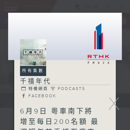
ENG
/
簡
×
全新 RTHK On The Go
取得
一手掌握 RTHK 電台、電視節目
所有集數
千禧年代
特備網頁
PODCASTS
X
FACEBOOK
有觀點、有理據的意見交流。
6月9日 粵車南下將
增至每日200名額 最