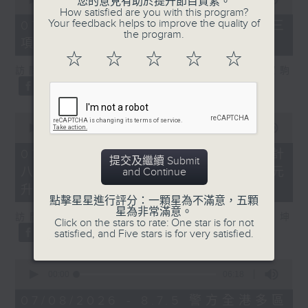
您的意見有助於提升節目質素。
of
How satisfied are you with this program?
7
Your feedback helps to improve the quality of
07/08/2026 - 8.7.3 申訴專員就三
minutes,
the program.
項圖書館服務展開主動調查
46
seconds
☆
☆
☆
☆
☆
訪問：立法會議員、香港出版總會會長 李家駒
0
seconds
00:00
08:25
of
8
07/08/2026 - 8.7.4 教資會統計
提交及繼續 Submit
minutes,
八大學士畢業生平均年薪達33.6萬元
and Continue
25
seconds
升2%
點擊星星進行評分：一顆星為不滿意，五顆
星為非常滿意。
訪問：香港人力資源管理學會副會長 陸國坤
Click on the stars to rate: One star is for not
satisfied, and Five stars is for very satisfied.
0
seconds
00:00
06:18
of
6
07/08/2026 - 8.7.5 警方全港多區
minutes,