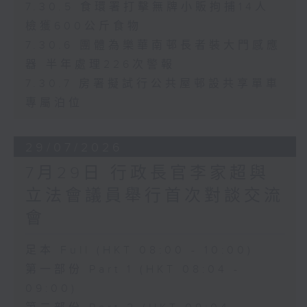
7.30.5 食環署打擊無牌小販拘捕14人
檢獲600公斤食物
7.30.6 團體為樂華南邨長者裝大門感應
器 半年處理226次警報
7.30.7 房署擬試行公共屋邨設共享單車
專屬泊位
29/07/2026
7月29日 行政長官李家超與
立法會議員舉行首次對談交流
會
足本 Full (HKT 08:00 - 10:00)
第一部份 Part 1 (HKT 08:04 -
09:00)