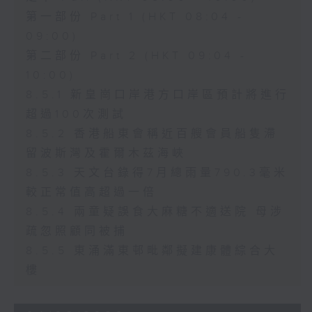
第一部份 Part 1 (HKT 08:04 -
09:00)
第二部份 Part 2 (HKT 09:04 -
10:00)
8.5.1 新皇崗口岸港方口岸區預計將進行
超過100次測試
8.5.2 香港船東會稱近百艘會員船隻滯
留波斯灣及霍爾木茲海峽
8.5.3 天文台錄得7月總雨量790.3毫米
較正常值高超過一倍
8.5.4 兩童疑誤食大麻糖不適送院 母涉
疏忽照顧同被捕
8.5.5 東涌滿東邨毗鄰擬建康體綜合大
樓