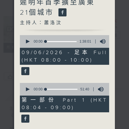
遲明年首季擴至廣東
21個城市
主持人：蕭洛汶
千禧年代
電台直播
0
seconds
00:00
1:38:01
of
特備網頁
PODCASTS
所有集數
1
09/06/2026 - 足本 Full
FACEBOOK
hour,
(HKT 08:00 - 10:00)
38
minutes,
1
second
您喜歡這個節目嗎?
0
seconds
00:00
51:40
簡介
GIST
of
51
第一部份 Part 1 (HKT
minutes,
08:04 - 09:00)
40
主持人：蕭洛汶
seconds
《千禧年代》