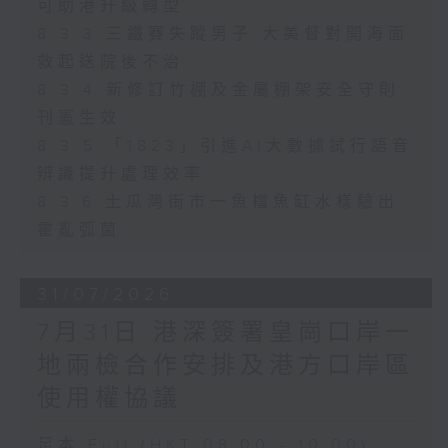
可助港升級轉型
8.3.3 三鐵賽失蹤男子 大美督對開海面
救起送院後不治
8.3.4 新修訂竹棚及金屬棚架安全守則
刊憲生效
8.3.5 「1823」引進AI大數據試行語音
辨識提升處理效率
8.3.6 土瓜灣街市一魚檔魚缸水樣驗出
霍亂弧菌
31/07/2026
7月31日 港深簽署皇崗口岸一
地兩檢合作安排及港方口岸區
使用權協議
足本 Full (HKT 08:00 - 10:00)