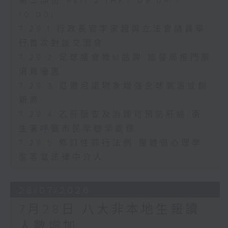
第二部份 Part 2 (HKT 09:04 -
10:00)
7.29.1 行政長官李家超與立法會議員舉
行首次對談交流會
7.29.2 足球盛會獲M品牌 旅發局推門票
消費優惠
7.29.3 厄爾尼諾現象增強全球氣溫或創
新高
7.29.4 乙肝篩查及治理可預防肝癌 衞
生署呼籲市民早驗早處理
7.29.5 修訂性罪行法例 團體倡心理學
家等當法律中介人
28/07/2026
7月28日 八大非本地生報讀
人數增加