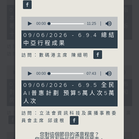
of
29
07/08/2026 - 8.7.1 立法會研究指
minutes,
本港居民境外開支增訪港旅客消費跌/
37
0
seconds
seconds
00:00
11:25
粵港澳消委會合作 一站式處理投訴
of
11
十月實施
09/06/2026 - 6.9.4 總結
minutes,
中亞行程成果
25
訪問：立法會議員 姚柏良
seconds
訪問：立法會議員 陳凱欣
訪問：數碼港主席 陳細明
0
0
seconds
00:00
15:34
seconds
00:00
07:43
of
of
15
7
07/08/2026 - 8.7.2 公屋聯會公布
09/06/2026 - 6.9.5 全民
minutes,
minutes,
對政府制定香港首份五年規劃土地和
34
AI普惠計劃 預算5萬人次5萬
43
seconds
seconds
房屋政策建議
人次
訪問：立法會議員、公屋聯會副主席 梁文廣
訪問：立法會資訊科技及廣播事務委
員會主席 邱達根
0
您對這個節目的滿意程度？
seconds
00:00
07:46