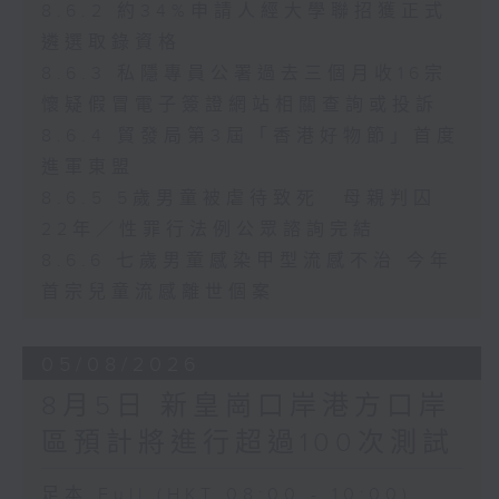
8.6.2 約34%申請人經大學聯招獲正式
遴選取錄資格
8.6.3 私隱專員公署過去三個月收16宗
懷疑假冒電子簽證網站相關查詢或投訴
8.6.4 貿發局第3屆「香港好物節」首度
進軍東盟
8.6.5 5歲男童被虐待致死 母親判囚
22年／性罪行法例公眾諮詢完結
8.6.6 七歲男童感染甲型流感不治 今年
首宗兒童流感離世個案
05/08/2026
8月5日 新皇崗口岸港方口岸
區預計將進行超過100次測試
足本 Full (HKT 08:00 - 10:00)