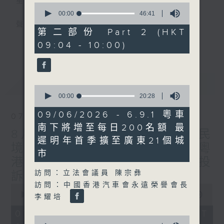
星期一至五
0
seconds
00:00
46:41
of
聲音更立體 意見更多元
46
第二部份 Part 2 (HKT
minutes,
更多...
09:04 - 10:00)
41
「千禧年代」鼓勵聽眾及嘉賓作有觀點、有理
seconds
據的意見交流，藉此帶出更多新觀點、新意
見、新角度。透過時事速遞，每日早晨為廣大
最新
LATEST
聽眾提供最新資訊以迎接新的一天。
0
seconds
00:00
20:28
of
監製：林嘉瑜
20
09/06/2026 - 6.9.1 粵車
07/08/2026
minutes,
南下將增至每日200名額 最
28
8月7日 立法會研究指本港居民
seconds
遲明年首季擴至廣東21個城
境外開支增訪港旅客消費跌/粵
市
港澳消委會合作 一站式處理投
訪問：立法會議員 陳宗彝
訴 十月實施
訪問：中國香港汽車會永遠榮譽會長
0
seconds
00:00
1:37:51
李耀培
of
1
07/08/2026 - 足本 Full (HKT
hour,
0