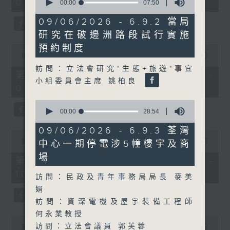
08:00 - 10:00)
37
seconds
00:00
07:50
minutes,
of
51
7
09/06/2026 - 6.9.2 當局
seconds
minutes,
研究在破邊洲路段試行實施
50
seconds
0
預約制度
seconds
00:00
50:50
of
訪問：立法會研究"生態+旅遊"事宜
50
第一部份 Part 1 (HKT 08:04 -
minutes,
小組委員會主席 姚柏良
09:00)
50
seconds
0
seconds
00:00
28:54
of
28
09/06/2026 - 6.9.3 荃灣
0
minutes,
seconds
00:00
47:11
中心一期停電涉5幢樓宇及商
54
of
seconds
場
47
第二部份 Part 2 (HKT 09:04 -
minutes,
10:00)
11
訪問：民政及青年事務局局長 麥美
seconds
娟
訪問：資深電機及屋宇裝備工程師
何永業教授
0
訪問：立法會議員 郭芙蓉
seconds
00:00
29:37