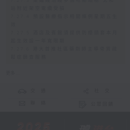
7.27.3 東鐵綫沿綫多個地點塌樹 太和
站附近架空電纜受損
7.27.4 預設醫療指示相關條例星期五生
效
7.27.5 酒店及賓館須提供防煙頭套本月
起生效設一年寬限期
7.27.6 港大首推社區藥劑師主導骨質疏
鬆症篩查服務
更多 ...
交 通
社 交
聯 絡
公眾回饋