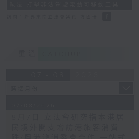
執法 打擊非法駕駛電動可移動工具
18
seconds
訪問：新界東南立法會議員 方國珊
重溫
CATCHUP
07 - 08
2026
07/08/2026
8月7日 立法會研究指本港居
民境外開支增訪港旅客消費
跌/粵港澳消委會合作 一站式