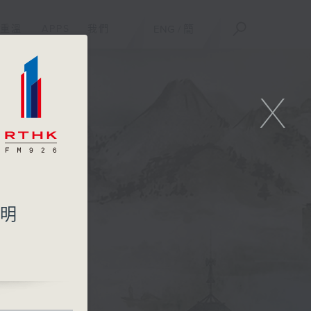
重溫
APPS
我們
ENG
/
簡
X
遲明