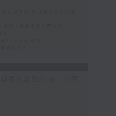
訪港旅客消費跌/粵港澳消委會合作
五年規劃土地和房屋政策建議
調查
達33.6萬元升2%
動可移動工具
涉案總損失增至約1億400萬