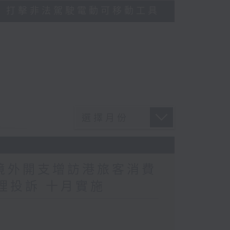
多區執法 打擊非法駕駛電動可移動工具
民境外開支增訪港旅客消費
理投訴 十月實施