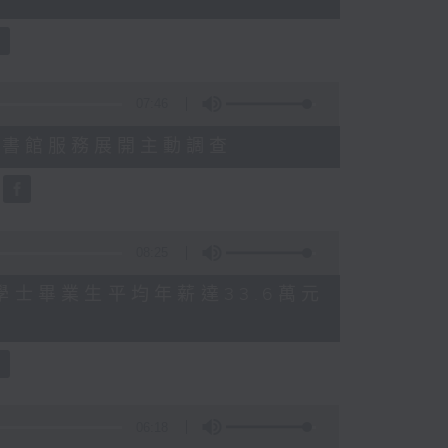
07:46
就三項圖書館服務展開主動調查
08:25
 八大學士畢業生平均年薪達33.6萬元
06:18