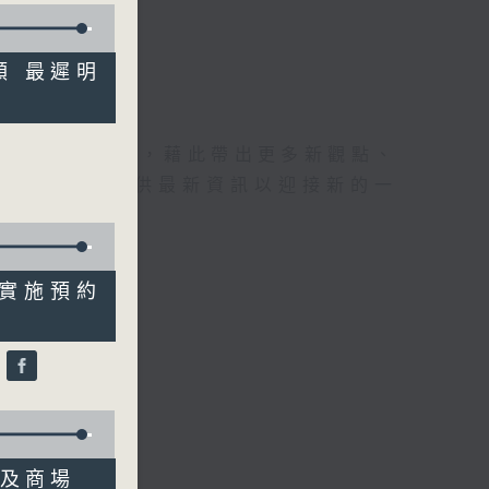
名額 最遲明
理據的意見交流，藉此帶出更多新觀點、
為廣大聽眾提供最新資訊以迎接新的一
試行實施預約
良
宇及商場