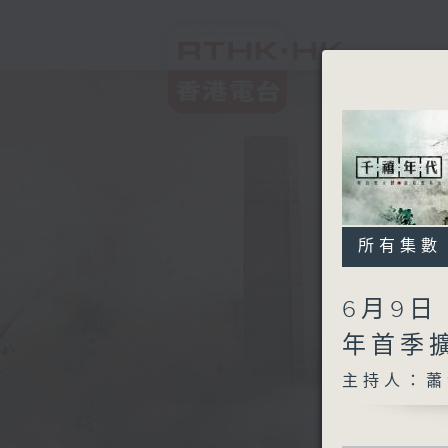
所有集數
6月9日
年首季
主持人：蕭