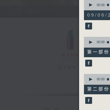
0
seconds
00:00
of
1
09/06/
hour,
38
minutes,
1
second
V
90%
0
seconds
00:00
of
51
第一部份 P
minutes,
40
seconds
90%
電台直播
0
seconds
00:00
of
46
第二部份 P
minutes,
41
seconds
90%