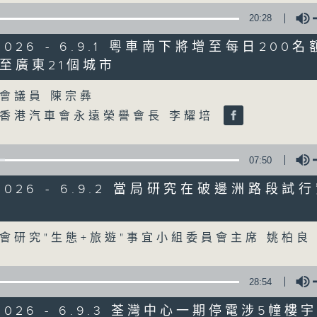
20:28
星期一至五
/2026 - 6.9.1 粵車南下將增至每日200
聲音更立體 意見更多元
至廣東21個城市
Volume
會議員 陳宗彝
「千禧年代」鼓勵聽眾及嘉賓作有觀點、有
香港汽車會永遠榮譽會長 李耀培
新意見、新角度。透過時事速遞，每日早晨
天。
07:50
監製：林嘉瑜
/2026 - 6.9.2 當局研究在破邊洲路段
Volume
會研究"生態+旅遊"事宜小組委員會主席 姚柏
28:54
/2026 - 6.9.3 荃灣中心一期停電涉5幢樓