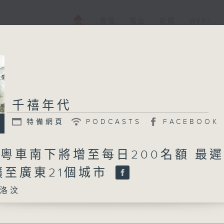
電視
電台
新聞
WEB+
千禧年代
特備網頁
PODCASTS
FACEBOOK
 粵車南下將增至每日200名額 最
擴至廣東21個城市
洛汶