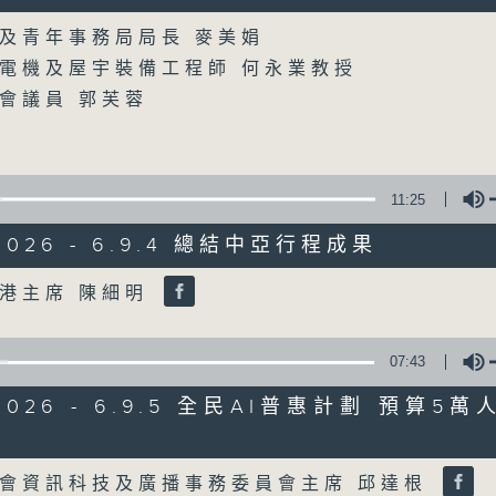
Volume
及青年事務局局長 麥美娟
07/08/2026
電機及屋宇裝備工程師 何永業教授
會議員 郭芙蓉
8月7日 立法會研究指本港居民
粵港澳消委會合作 一站式處理投訴
0
seconds
00:00
of
11:25
1
07/08/2026 - 足本 Full (HKT 08:00
hour,
/2026 - 6.9.4 總結中亞行程成果
37
minutes,
51
Volume
港主席 陳細明
seconds
Volume
90%
0
seconds
00:00
07:43
of
50
第一部份 Part 1 (HKT 08:04 - 09:00
minutes,
/2026 - 6.9.5 全民AI普惠計劃 預算5
50
seconds
Volume
Volume
90%
會資訊科技及廣播事務委員會主席 邱達根