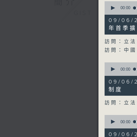
簡介
0
seconds
00:00
GIST
of
20
09/06
minutes,
28
年首季擴
seconds
90%
訪問：立法
訪問：中國
0
seconds
00:00
of
7
09/06
minutes,
50
制度
seconds
90%
訪問：立法
0
seconds
00:00
of
28
09/06
minutes,