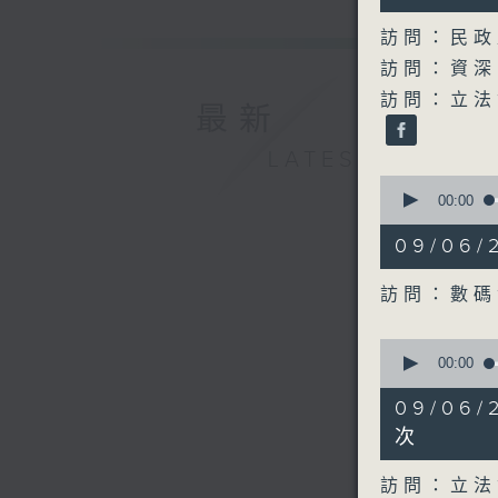
54
seconds
訪問：民政
90%
訪問：資深
訪問：立法
最新
LATEST
0
seconds
00:00
of
11
09/06
minutes,
25
seconds
訪問：數碼
90%
0
seconds
00:00
of
7
09/06
minutes,
43
次
seconds
90%
訪問：立法