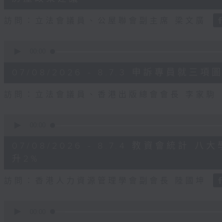
seconds
Volume
90%
訪問：立法會議員、公屋聯會副主席 梁文廣
0
seconds
00:00
of
7
07/08/2026 - 8.7.3 申訴專員
minutes,
46
seconds
Volume
訪問：立法會議員、香港出版總會會長 李家駒
90%
0
seconds
00:00
of
8
07/08/2026 - 8.7.4 教資會統計
minutes,
25
升2%
seconds
Volume
90%
訪問：香港人力資源管理學會副會長 陸國坤
0
seconds
00:00
of