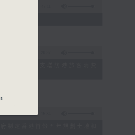
47:11
)
29:37
研究指本港居民境外開支增訪港旅客消費
十月實施
is
15:34
公布對政府制定香港首份五年規劃土地和