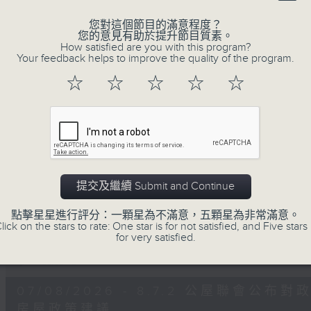
0
seconds
00:00
您對這個節目的滿意程度？
of
您的意見有助於提升節目質素。
47
第二部份 Part 2 (HKT 09:04 - 10:00
How satisfied are you with this program?
minutes,
Your feedback helps to improve the quality of the program.
11
seconds
Volume
☆
☆
☆
☆
☆
90%
0
seconds
00:00
of
29
07/08/2026 - 8.7.1 立法會
minutes,
37
跌/粵港澳消委會合作 一站式處理投訴 
seconds
Volume
提交及繼續 Submit and Continue
90%
訪問：立法會議員 姚柏良
點擊星星進行評分：一顆星為不滿意，五顆星為非常滿意。
訪問：立法會議員 陳凱欣
lick on the stars to rate: One star is for not satisfied, and Five stars 
for very satisfied.
0
seconds
00:00
of
15
07/08/2026 - 8.7.2 公屋聯會
minutes,
34
房屋政策建議