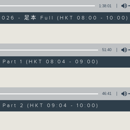
1:38:01
有觀點、有理據的意見交流。
2026 - 足本 Full (HKT 08:00 - 10:00)
olume
51:40
千禧年代
art 1 (HKT 08:04 - 09:00)
特備網頁
PODCASTS
所有集數
Volume
您喜歡這個節目嗎?
46:41
art 2 (HKT 09:04 - 10:00)
主持人：蕭洛汶
Volume
《千禧年代》