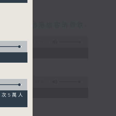
境外開支增訪港旅客消費跌/
 十月實施
1:37:51
 - 10:00)
50:50
)
萬人次5萬人