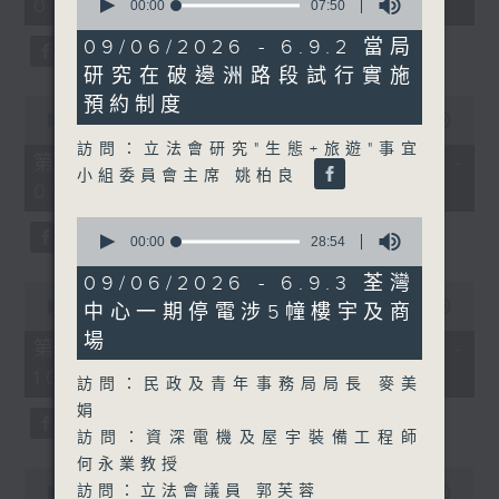
08:00 - 10:00)
37
seconds
00:00
07:50
minutes,
of
51
7
09/06/2026 - 6.9.2 當局
seconds
minutes,
研究在破邊洲路段試行實施
50
seconds
0
預約制度
seconds
00:00
50:50
of
訪問：立法會研究"生態+旅遊"事宜
50
第一部份 Part 1 (HKT 08:04 -
minutes,
小組委員會主席 姚柏良
09:00)
50
seconds
0
seconds
00:00
28:54
of
28
09/06/2026 - 6.9.3 荃灣
0
minutes,
seconds
00:00
47:11
中心一期停電涉5幢樓宇及商
54
of
seconds
場
47
第二部份 Part 2 (HKT 09:04 -
minutes,
10:00)
11
訪問：民政及青年事務局局長 麥美
seconds
娟
訪問：資深電機及屋宇裝備工程師
何永業教授
0
訪問：立法會議員 郭芙蓉
seconds
00:00
29:37