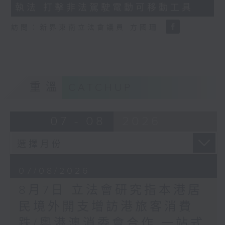
執法 打擊非法駕駛電動可移動工具
18
seconds
訪問：新界東南立法會議員 方國珊
重溫
CATCHUP
07 - 08
2026
07/08/2026
8月7日 立法會研究指本港居
民境外開支增訪港旅客消費
跌/粵港澳消委會合作 一站式