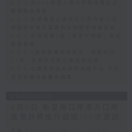
8.6.2 約34%申請人經大學聯招獲正式
遴選取錄資格
8.6.3 私隱專員公署過去三個月收16宗
懷疑假冒電子簽證網站相關查詢或投訴
8.6.4 貿發局第3屆「香港好物節」首度
進軍東盟
8.6.5 5歲男童被虐待致死 母親判囚
22年／性罪行法例公眾諮詢完結
8.6.6 七歲男童感染甲型流感不治 今年
首宗兒童流感離世個案
05/08/2026
8月5日 新皇崗口岸港方口岸
區預計將進行超過100次測試
足本 Full (HKT 08:00 - 10:00)