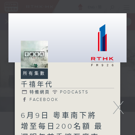
ENG
/
簡
×
全新 RTHK On The Go
取得
一手掌握 RTHK 電台、電視節目
所有集數
千禧年代
特備網頁
PODCASTS
X
FACEBOOK
有觀點、有理據的意見交流。
6月9日 粵車南下將
增至每日200名額 最