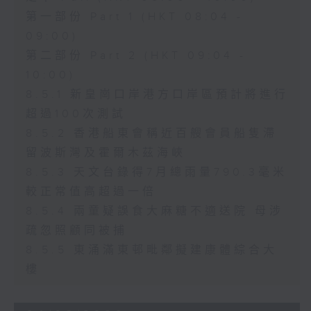
第一部份 Part 1 (HKT 08:04 -
09:00)
第二部份 Part 2 (HKT 09:04 -
10:00)
8.5.1 新皇崗口岸港方口岸區預計將進行
超過100次測試
8.5.2 香港船東會稱近百艘會員船隻滯
留波斯灣及霍爾木茲海峽
8.5.3 天文台錄得7月總雨量790.3毫米
較正常值高超過一倍
8.5.4 兩童疑誤食大麻糖不適送院 母涉
疏忽照顧同被捕
8.5.5 東涌滿東邨毗鄰擬建康體綜合大
樓