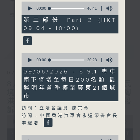
星期一至五
0
seconds
00:00
46:41
of
聲音更立體 意見更多元
46
第二部份 Part 2 (HKT
minutes,
更多...
09:04 - 10:00)
41
「千禧年代」鼓勵聽眾及嘉賓作有觀點、有理
seconds
據的意見交流，藉此帶出更多新觀點、新意
見、新角度。透過時事速遞，每日早晨為廣大
最新
LATEST
聽眾提供最新資訊以迎接新的一天。
0
seconds
00:00
20:28
of
監製：林嘉瑜
20
09/06/2026 - 6.9.1 粵車
07/08/2026
minutes,
南下將增至每日200名額 最
28
8月7日 立法會研究指本港居民
seconds
遲明年首季擴至廣東21個城
境外開支增訪港旅客消費跌/粵
市
港澳消委會合作 一站式處理投
訪問：立法會議員 陳宗彝
訴 十月實施
訪問：中國香港汽車會永遠榮譽會長
0
seconds
00:00
1:37:51
李耀培
of
1
07/08/2026 - 足本 Full (HKT
hour,
0