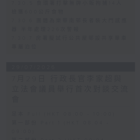
7.30.5 食環署打擊無牌小販拘捕14人
檢獲600公斤食物
7.30.6 團體為樂華南邨長者裝大門感應
器 半年處理226次警報
7.30.7 房署擬試行公共屋邨設共享單車
專屬泊位
29/07/2026
7月29日 行政長官李家超與
立法會議員舉行首次對談交流
會
足本 Full (HKT 08:00 - 10:00)
第一部份 Part 1 (HKT 08:04 -
09:00)