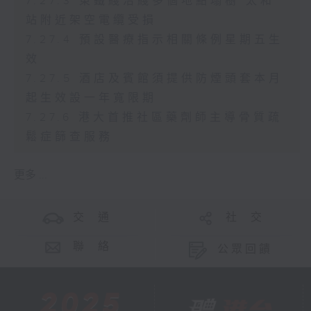
7.27.3 東鐵綫沿綫多個地點塌樹 太和
站附近架空電纜受損
7.27.4 預設醫療指示相關條例星期五生
效
7.27.5 酒店及賓館須提供防煙頭套本月
起生效設一年寬限期
7.27.6 港大首推社區藥劑師主導骨質疏
鬆症篩查服務
更多 ...
交 通
社 交
聯 絡
公眾回饋