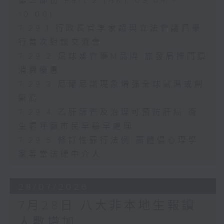
第二部份 Part 2 (HKT 09:04 -
10:00)
7.29.1 行政長官李家超與立法會議員舉
行首次對談交流會
7.29.2 足球盛會獲M品牌 旅發局推門票
消費優惠
7.29.3 厄爾尼諾現象增強全球氣溫或創
新高
7.29.4 乙肝篩查及治理可預防肝癌 衞
生署呼籲市民早驗早處理
7.29.5 修訂性罪行法例 團體倡心理學
家等當法律中介人
28/07/2026
7月28日 八大非本地生報讀
人數增加