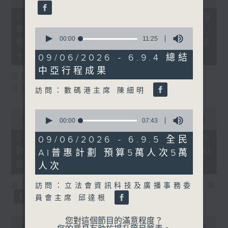
of
29
07/08/2026 - 8.7.1 立法會研究指
minutes,
本港居民境外開支增訪港旅客消費跌/
37
0
seconds
seconds
00:00
11:25
粵港澳消委會合作 一站式處理投訴
of
11
十月實施
09/06/2026 - 6.9.4 總結
minutes,
中亞行程成果
25
訪問：立法會議員 姚柏良
seconds
訪問：立法會議員 陳凱欣
訪問：數碼港主席 陳細明
0
0
seconds
00:00
15:34
seconds
00:00
07:43
of
of
15
7
07/08/2026 - 8.7.2 公屋聯會公布
09/06/2026 - 6.9.5 全民
minutes,
minutes,
對政府制定香港首份五年規劃土地和
34
AI普惠計劃 預算5萬人次5萬
43
seconds
seconds
房屋政策建議
人次
訪問：立法會議員、公屋聯會副主席 梁文廣
訪問：立法會資訊科技及廣播事務委
員會主席 邱達根
0
您對這個節目的滿意程度？
seconds
00:00
07:46