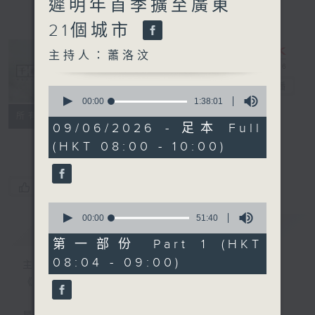
遲明年首季擴至廣東
21個城市
主持人：蕭洛汶
千禧年代
電台直播
0
seconds
00:00
1:38:01
of
特備網頁
PODCASTS
所有集數
1
09/06/2026 - 足本 Full
FACEBOOK
hour,
(HKT 08:00 - 10:00)
38
minutes,
1
second
您喜歡這個節目嗎?
0
seconds
00:00
51:40
簡介
GIST
of
51
第一部份 Part 1 (HKT
minutes,
08:04 - 09:00)
40
主持人：蕭洛汶
seconds
《千禧年代》