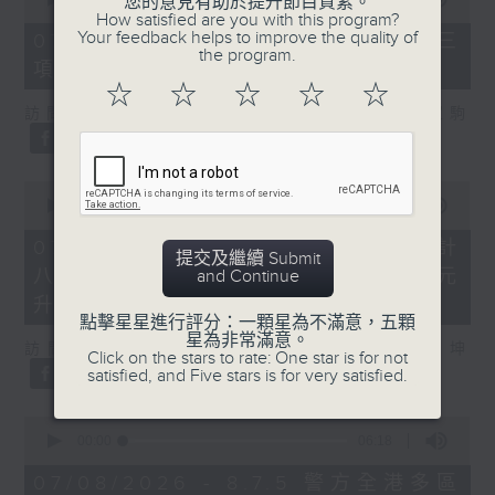
您的意見有助於提升節目質素。
of
How satisfied are you with this program?
7
Your feedback helps to improve the quality of
07/08/2026 - 8.7.3 申訴專員就三
minutes,
the program.
項圖書館服務展開主動調查
46
seconds
☆
☆
☆
☆
☆
訪問：立法會議員、香港出版總會會長 李家駒
0
seconds
00:00
08:25
of
8
07/08/2026 - 8.7.4 教資會統計
提交及繼續 Submit
minutes,
八大學士畢業生平均年薪達33.6萬元
and Continue
25
seconds
升2%
點擊星星進行評分：一顆星為不滿意，五顆
星為非常滿意。
訪問：香港人力資源管理學會副會長 陸國坤
Click on the stars to rate: One star is for not
satisfied, and Five stars is for very satisfied.
0
seconds
00:00
06:18
of
6
07/08/2026 - 8.7.5 警方全港多區
minutes,