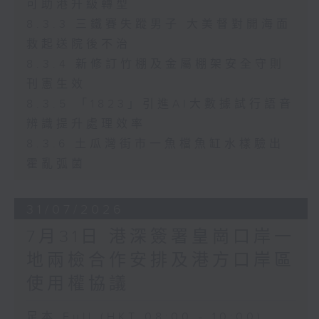
可助港升級轉型
8.3.3 三鐵賽失蹤男子 大美督對開海面
救起送院後不治
8.3.4 新修訂竹棚及金屬棚架安全守則
刊憲生效
8.3.5 「1823」引進AI大數據試行語音
辨識提升處理效率
8.3.6 土瓜灣街市一魚檔魚缸水樣驗出
霍亂弧菌
31/07/2026
7月31日 港深簽署皇崗口岸一
地兩檢合作安排及港方口岸區
使用權協議
足本 Full (HKT 08:00 - 10:00)