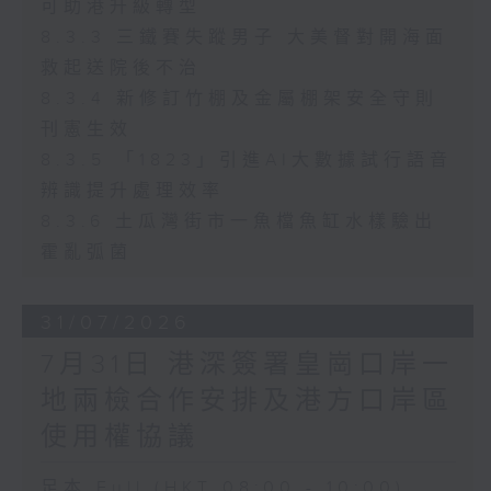
可助港升級轉型
8.3.3 三鐵賽失蹤男子 大美督對開海面
救起送院後不治
8.3.4 新修訂竹棚及金屬棚架安全守則
刊憲生效
8.3.5 「1823」引進AI大數據試行語音
辨識提升處理效率
8.3.6 土瓜灣街市一魚檔魚缸水樣驗出
霍亂弧菌
31/07/2026
7月31日 港深簽署皇崗口岸一
地兩檢合作安排及港方口岸區
使用權協議
足本 Full (HKT 08:00 - 10:00)