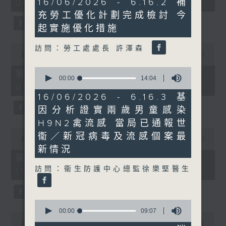
16/06/2026 - 6.16.2 補
08:00 - 10:00)
37
minutes,
minutes,
充勞工優化計劃完成檢討 今
57
51
seconds
seconds
起實施優化措施
0
訪問：勞工處處長 許澤森
seconds
00:00
50:50
of
0
50
第一部份 Part 1 (HKT 08:04 -
seconds
00:00
14:04
minutes,
09:00)
of
50
14
seconds
16/06/2026 - 6.16.3 基
minutes,
因分析證實兩歲男童感染
4
seconds
H9N2禽流感 當局已通報世
0
衞／新冠病毒及流感個案最
seconds
00:00
47:11
of
新情況
47
第二部份 Part 2 (HKT 09:04 -
minutes,
訪問：衞生防護中心總監徐樂堅醫生
10:00)
11
seconds
0
seconds
00:00
09:07
0
of
seconds
00:00
29:37