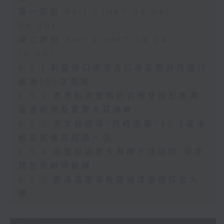
第一部份 Part 1 (HKT 08:04 -
09:00)
第二部份 Part 2 (HKT 09:04 -
10:00)
8.5.1 新皇崗口岸港方口岸區預計將進行
超過100次測試
8.5.2 香港船東會稱近百艘會員船隻滯
留波斯灣及霍爾木茲海峽
8.5.3 天文台錄得7月總雨量790.3毫米
較正常值高超過一倍
8.5.4 兩童疑誤食大麻糖不適送院 母涉
疏忽照顧同被捕
8.5.5 東涌滿東邨毗鄰擬建康體綜合大
樓