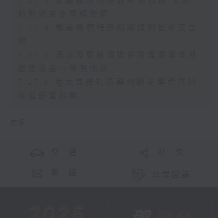
7.27.3 東鐵綫沿綫多個地點塌樹 太和
站附近架空電纜受損
7.27.4 預設醫療指示相關條例星期五生
效
7.27.5 酒店及賓館須提供防煙頭套本月
起生效設一年寬限期
7.27.6 港大首推社區藥劑師主導骨質疏
鬆症篩查服務
更多 ...
交 通
社 交
聯 絡
公眾回饋