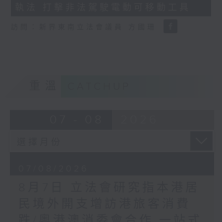
執法 打擊非法駕駛電動可移動工具
18
seconds
訪問：新界東南立法會議員 方國珊
重溫
CATCHUP
07 - 08
2026
07/08/2026
8月7日 立法會研究指本港居
民境外開支增訪港旅客消費
跌/粵港澳消委會合作 一站式