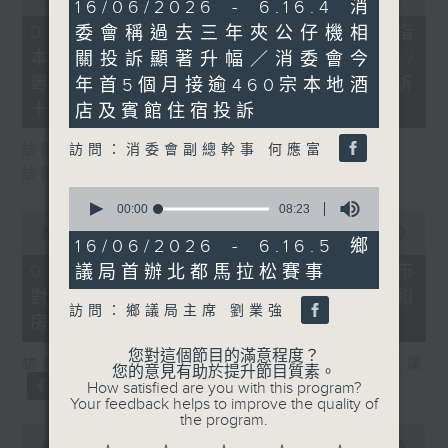
9
16/06/2026 - 6.16.4 消
of
minutes,
29
07/08/2026 - 8.7.1 立法會研究指
委會稱過去三年夾公仔機相
7
minutes,
seconds
本港居民境外開支增訪港旅客消費跌/
關投訴顯著升幅／消委會今
37
seconds
粵港澳消委會合作 一站式處理投訴
年首5個月接逾460宗本地酒
十月實施
店及賓館住宿投訴
訪問：消委會副總幹事 何應富
訪問：立法會議員 姚柏良
訪問：立法會議員 陳凱欣
0
seconds
00:00
08:23
0
of
seconds
00:00
15:34
8
16/06/2026 - 6.16.5 鄉
of
minutes,
15
07/08/2026 - 8.7.2 公屋聯會公布
議局首辦北都馬拉松賽事
23
minutes,
seconds
對政府制定香港首份五年規劃土地和
34
訪問：鄉議局主席 劉業強
seconds
房屋政策建議
您對這個節目的滿意程度？
訪問：立法會議員、公屋聯會副主席 梁文廣
您的意見有助於提升節目質素。
How satisfied are you with this program?
Your feedback helps to improve the quality of
the program.
0
seconds
00:00
07:46