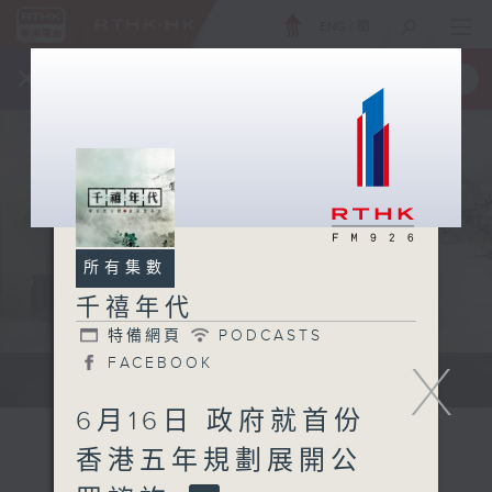
ENG
/
簡
×
全新 RTHK On The Go
取得
一手掌握 RTHK 電台、電視節目
所有集數
千禧年代
特備網頁
PODCASTS
X
FACEBOOK
有觀點、有理據的意見交流。
6月16日 政府就首份
香港五年規劃展開公