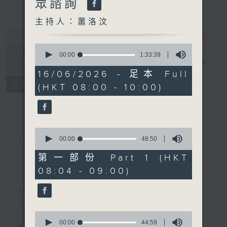
眾諮詢
主持人：蕭洛汶
0
seconds
00:00
1:33:39
千禧年代
電台直播
of
1
16/06/2026 - 足本 Full
hour,
特備網頁
PODCASTS
所有集數
(HKT 08:00 - 10:00)
33
minutes,
FACEBOOK
39
seconds
0
您喜歡這個節目嗎?
seconds
00:00
48:50
of
48
第一部份 Part 1 (HKT
minutes,
簡介
GIST
08:04 - 09:00)
50
seconds
主持人：蕭洛汶
《千禧年代》
0
seconds
00:00
44:59