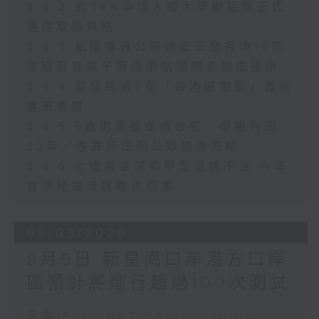
8.6.2 約34%申請人經大學聯招獲正式
遴選取錄資格
8.6.3 私隱專員公署過去三個月收16宗
懷疑假冒電子簽證網站相關查詢或投訴
8.6.4 貿發局第3屆「香港好物節」首度
進軍東盟
8.6.5 5歲男童被虐待致死 母親判囚
22年／性罪行法例公眾諮詢完結
8.6.6 七歲男童感染甲型流感不治 今年
首宗兒童流感離世個案
05/08/2026
8月5日 新皇崗口岸港方口岸
區預計將進行超過100次測試
足本 Full (HKT 08:00 - 10:00)