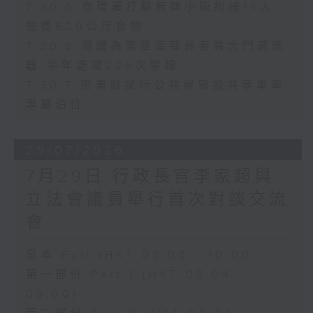
7.30.5 食環署打擊無牌小販拘捕14人
檢獲600公斤食物
7.30.6 團體為樂華南邨長者裝大門感應
器 半年處理226次警報
7.30.7 房署擬試行公共屋邨設共享單車
專屬泊位
29/07/2026
7月29日 行政長官李家超與
立法會議員舉行首次對談交流
會
足本 Full (HKT 08:00 - 10:00)
第一部份 Part 1 (HKT 08:04 -
09:00)