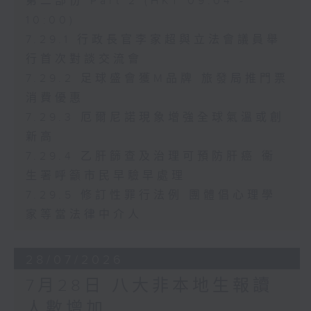
第二部份 Part 2 (HKT 09:04 -
10:00)
7.29.1 行政長官李家超與立法會議員舉
行首次對談交流會
7.29.2 足球盛會獲M品牌 旅發局推門票
消費優惠
7.29.3 厄爾尼諾現象增強全球氣溫或創
新高
7.29.4 乙肝篩查及治理可預防肝癌 衞
生署呼籲市民早驗早處理
7.29.5 修訂性罪行法例 團體倡心理學
家等當法律中介人
28/07/2026
7月28日 八大非本地生報讀
人數增加