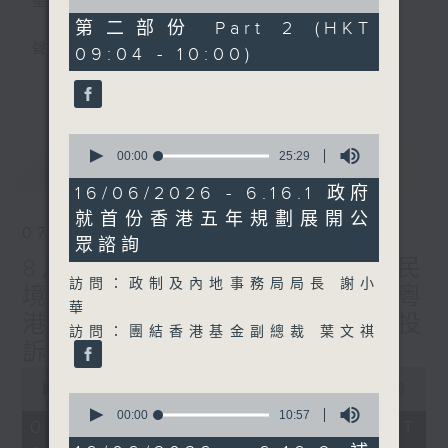
星期一至五
of
44
第二部份 Part 2 (HKT
minutes,
聲音更立體 意見更多元
09:04 - 10:00)
59
seconds
更多...
「千禧年代」鼓勵聽眾及嘉賓作有觀點、有理
據的意見交流，藉此帶出更多新觀點、新意
0
見、新角度。透過時事速遞，每日早晨為廣大
seconds
00:00
25:29
最新
LATEST
聽眾提供最新資訊以迎接新的一天。
of
25
16/06/2026 - 6.16.1 政府
minutes,
監製：林嘉瑜
就首份香港五年規劃展開公
29
07/08/2026
seconds
眾諮詢
8月7日 立法會研究指本港居民
訪問：政制及內地事務局局長 謝小
境外開支增訪港旅客消費跌/粵
華
港澳消委會合作 一站式處理投
訪問：團結香港基金副總裁 葉文祺
訴 十月實施
0
seconds
00:00
1:37:51
0
of
seconds
00:00
10:57
1
07/08/2026 - 足本 Full (HKT
of
hour,
10