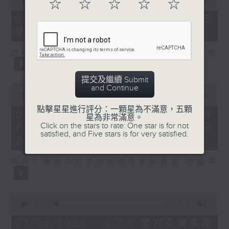
☆
☆
☆
☆
☆
of
7
07/08/2026 - 8.7.3 申訴專員就三
minutes,
項圖書館服務展開主動調查
46
seconds
訪問：立法會議員、香港出版總會會長 李家駒
提交及繼續 Submit
0
and Continue
seconds
00:00
08:25
of
點擊星星進行評分：一顆星為不滿意，五顆
8
07/08/2026 - 8.7.4 教資會統計
星為非常滿意。
minutes,
Click on the stars to rate: One star is for not
八大學士畢業生平均年薪達33.6萬元
25
satisfied, and Five stars is for very satisfied.
seconds
升2%
訪問：香港人力資源管理學會副會長 陸國坤
0
seconds
00:00
06:18
of
6
07/08/2026 - 8.7.5 警方全港多區
minutes,