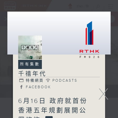
ENG
/
簡
×
全新 RTHK On The Go
取得
一手掌握 RTHK 電台、電視節目
所有集數
千禧年代
特備網頁
PODCASTS
X
FACEBOOK
有觀點、有理據的意見交流。
6月16日 政府就首份
香港五年規劃展開公