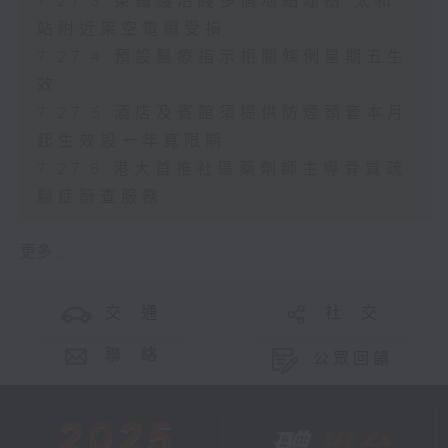
7.27.3 東鐵綫沿綫多個地點塌樹 太和
站附近架空電纜受損
7.27.4 預設醫療指示相關條例星期五生
效
7.27.5 酒店及賓館須提供防煙頭套本月
起生效設一年寬限期
7.27.6 港大首推社區藥劑師主導骨質疏
鬆症篩查服務
更多 ...
交 通
社 交
聯 絡
公眾回饋