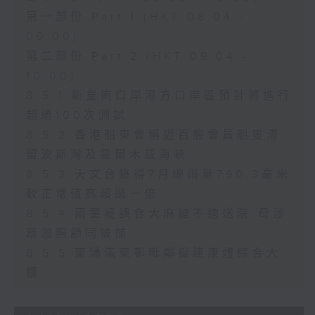
第一部份 Part 1 (HKT 08:04 -
09:00)
第二部份 Part 2 (HKT 09:04 -
10:00)
8.5.1 新皇崗口岸港方口岸區預計將進行
超過100次測試
8.5.2 香港船東會稱近百艘會員船隻滯
留波斯灣及霍爾木茲海峽
8.5.3 天文台錄得7月總雨量790.3毫米
較正常值高超過一倍
8.5.4 兩童疑誤食大麻糖不適送院 母涉
疏忽照顧同被捕
8.5.5 東涌滿東邨毗鄰擬建康體綜合大
樓