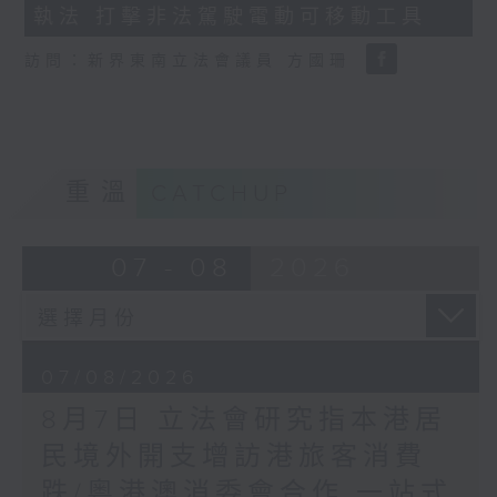
執法 打擊非法駕駛電動可移動工具
18
seconds
訪問：新界東南立法會議員 方國珊
重溫
CATCHUP
07 - 08
2026
07/08/2026
8月7日 立法會研究指本港居
民境外開支增訪港旅客消費
跌/粵港澳消委會合作 一站式