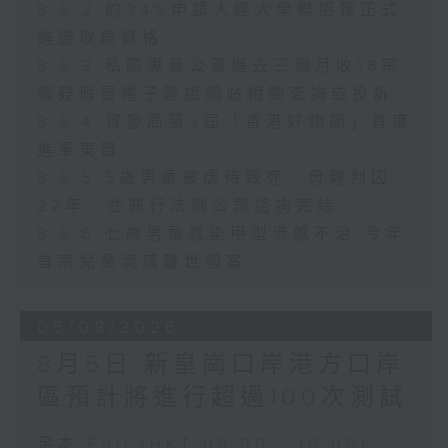
8.6.2 約34%申請人經大學聯招獲正式
遴選取錄資格
8.6.3 私隱專員公署過去三個月收16宗
懷疑假冒電子簽證網站相關查詢或投訴
8.6.4 貿發局第3屆「香港好物節」首度
進軍東盟
8.6.5 5歲男童被虐待致死 母親判囚
22年／性罪行法例公眾諮詢完結
8.6.6 七歲男童感染甲型流感不治 今年
首宗兒童流感離世個案
05/08/2026
8月5日 新皇崗口岸港方口岸
區預計將進行超過100次測試
足本 Full (HKT 08:00 - 10:00)