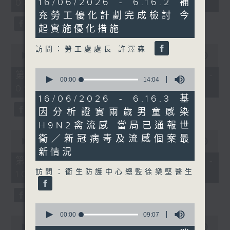
16/06/2026 - 6.16.2 補
08:00 - 10:00)
37
minutes,
minutes,
充勞工優化計劃完成檢討 今
57
51
seconds
seconds
起實施優化措施
0
訪問：勞工處處長 許澤森
seconds
00:00
50:50
of
0
50
第一部份 Part 1 (HKT 08:04 -
seconds
00:00
14:04
minutes,
09:00)
of
50
14
seconds
16/06/2026 - 6.16.3 基
minutes,
因分析證實兩歲男童感染
4
seconds
H9N2禽流感 當局已通報世
0
衞／新冠病毒及流感個案最
seconds
00:00
47:11
of
新情況
47
第二部份 Part 2 (HKT 09:04 -
minutes,
訪問：衞生防護中心總監徐樂堅醫生
10:00)
11
seconds
0
seconds
00:00
09:07
0
of
seconds
00:00
29:37