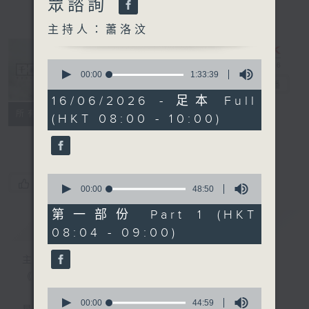
眾諮詢
主持人：蕭洛汶
0
seconds
00:00
1:33:39
千禧年代
電台直播
of
1
16/06/2026 - 足本 Full
hour,
特備網頁
PODCASTS
所有集數
(HKT 08:00 - 10:00)
33
minutes,
FACEBOOK
39
seconds
0
您喜歡這個節目嗎?
seconds
00:00
48:50
of
48
第一部份 Part 1 (HKT
minutes,
簡介
GIST
08:04 - 09:00)
50
seconds
主持人：蕭洛汶
《千禧年代》
0
seconds
00:00
44:59