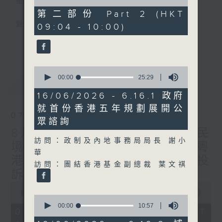
星期一至五
of
44
第二部份 Part 2 (HKT
minutes,
聲音更立體 意見更多元
09:04 - 10:00)
59
seconds
更多...
「千禧年代」鼓勵聽眾及嘉賓作有觀點、有理
據的意見交流，藉此帶出更多新觀點、新意
0
見、新角度。透過時事速遞，每日早晨為廣大
seconds
00:00
25:29
最新
LATEST
聽眾提供最新資訊以迎接新的一天。
of
25
16/06/2026 - 6.16.1 政府
minutes,
監製：林嘉瑜
就首份香港五年規劃展開公
29
07/08/2026
seconds
眾諮詢
8月7日 立法會研究指本港居民
訪問：政制及內地事務局局長 謝小
境外開支增訪港旅客消費跌/粵
華
港澳消委會合作 一站式處理投
訪問：團結香港基金副總裁 葉文祺
訴 十月實施
0
seconds
00:00
1:37:51
0
of
seconds
00:00
10:57
1
07/08/2026 - 足本 Full (HKT
of
hour,
10