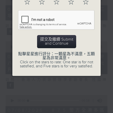
☆
☆
☆
☆
☆
of
7
07/08/2026 - 8.7.3 申訴專員就三
minutes,
項圖書館服務展開主動調查
46
seconds
訪問：立法會議員、香港出版總會會長 李家駒
提交及繼續 Submit
0
and Continue
seconds
00:00
08:25
of
點擊星星進行評分：一顆星為不滿意，五顆
8
07/08/2026 - 8.7.4 教資會統計
星為非常滿意。
minutes,
Click on the stars to rate: One star is for not
八大學士畢業生平均年薪達33.6萬元
25
satisfied, and Five stars is for very satisfied.
seconds
升2%
訪問：香港人力資源管理學會副會長 陸國坤
0
seconds
00:00
06:18
of
6
07/08/2026 - 8.7.5 警方全港多區
minutes,