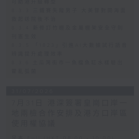
可助港升級轉型
8.3.3 三鐵賽失蹤男子 大美督對開海面
救起送院後不治
8.3.4 新修訂竹棚及金屬棚架安全守則
刊憲生效
8.3.5 「1823」引進AI大數據試行語音
辨識提升處理效率
8.3.6 土瓜灣街市一魚檔魚缸水樣驗出
霍亂弧菌
31/07/2026
7月31日 港深簽署皇崗口岸一
地兩檢合作安排及港方口岸區
使用權協議
足本 Full (HKT 08:00 - 10:00)