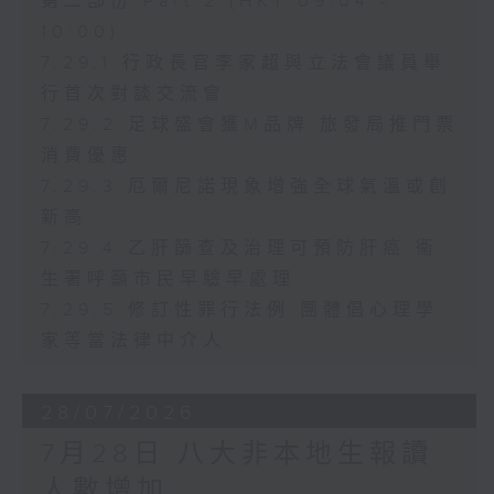
第二部份 Part 2 (HKT 09:04 -
10:00)
7.29.1 行政長官李家超與立法會議員舉
行首次對談交流會
7.29.2 足球盛會獲M品牌 旅發局推門票
消費優惠
7.29.3 厄爾尼諾現象增強全球氣溫或創
新高
7.29.4 乙肝篩查及治理可預防肝癌 衞
生署呼籲市民早驗早處理
7.29.5 修訂性罪行法例 團體倡心理學
家等當法律中介人
28/07/2026
7月28日 八大非本地生報讀
人數增加