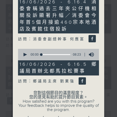
9
16/06/2026 - 6.16.4 消
of
minutes,
29
07/08/2026 - 8.7.1 立法會研究指
委會稱過去三年夾公仔機相
7
minutes,
seconds
本港居民境外開支增訪港旅客消費跌/
關投訴顯著升幅／消委會今
37
seconds
粵港澳消委會合作 一站式處理投訴
年首5個月接逾460宗本地酒
十月實施
店及賓館住宿投訴
訪問：消委會副總幹事 何應富
訪問：立法會議員 姚柏良
訪問：立法會議員 陳凱欣
0
seconds
00:00
08:23
0
of
seconds
00:00
15:34
8
16/06/2026 - 6.16.5 鄉
of
minutes,
15
07/08/2026 - 8.7.2 公屋聯會公布
議局首辦北都馬拉松賽事
23
minutes,
seconds
對政府制定香港首份五年規劃土地和
34
訪問：鄉議局主席 劉業強
seconds
房屋政策建議
您對這個節目的滿意程度？
訪問：立法會議員、公屋聯會副主席 梁文廣
您的意見有助於提升節目質素。
How satisfied are you with this program?
Your feedback helps to improve the quality of
the program.
0
seconds
00:00
07:46