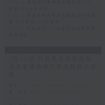
7.30.5 食環署打擊無牌小販拘捕14人
檢獲600公斤食物
7.30.6 團體為樂華南邨長者裝大門感應
器 半年處理226次警報
7.30.7 房署擬試行公共屋邨設共享單車
專屬泊位
29/07/2026
7月29日 行政長官李家超與
立法會議員舉行首次對談交流
會
足本 Full (HKT 08:00 - 10:00)
第一部份 Part 1 (HKT 08:04 -
09:00)