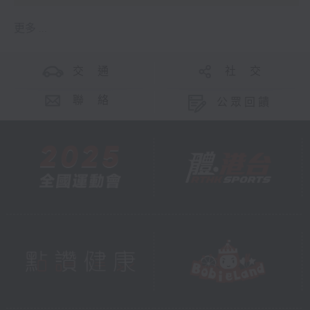
更多 ...
交 通
社 交
聯 絡
公眾回饋