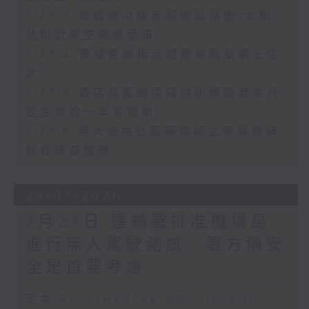
7.27.3 東鐵綫沿綫多個地點塌樹 太和
站附近架空電纜受損
7.27.4 預設醫療指示相關條例星期五生
效
7.27.5 酒店及賓館須提供防煙頭套本月
起生效設一年寬限期
7.27.6 港大首推社區藥劑師主導骨質疏
鬆症篩查服務
24/07/2026
7月24日 運輸署批准機場島
進行無人駕駛測試 署方稱安
全是首要考慮
足本 Full (HKT 08:00 - 10:00)