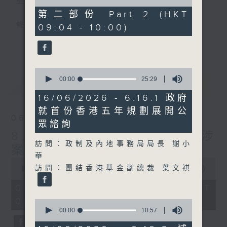
星期一至五
of
44
第二部份 Part 2 (HKT
minutes,
聲音更立體 意見更多元
09:04 - 10:00)
59
seconds
更多...
「千禧年代」鼓勵聽眾及嘉賓作有觀點、有理
據的意見交流，藉此帶出更多新觀點、新意
0
見、新角度。透過時事速遞，每日早晨為廣大
seconds
00:00
25:29
最新
LATEST
聽眾提供最新資訊以迎接新的一天。
of
25
16/06/2026 - 6.16.1 政府
minutes,
監製：林嘉瑜
就首份香港五年規劃展開公
29
06/08/2026
seconds
眾諮詢
8月6日 FUN COFFEE騙案涉
訪問：政制及內地事務局局長 謝小
案總損失增至約1億400萬元
華
0
訪問：團結香港基金副總裁 葉文祺
seconds
00:00
1:37:37
of
1
06/08/2026 - 足本 Full (HKT
hour,
08:00 - 10:00)
37
0
minutes,
seconds
00:00
10:57
37
of
seconds
10