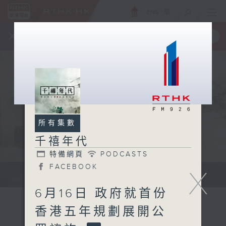
ENG
/
簡
×
全新 RTHK On The Go
取得
一手掌握 RTHK 電台、電視節目
所有集數
千禧年代
特備網頁
PODCASTS
FACEBOOK
X
有觀點、有理據的意見交流。
6月16日 政府就首份
香港五年規劃展開公