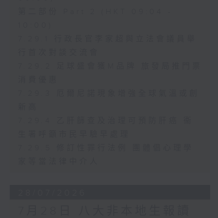
第二部份 Part 2 (HKT 09:04 -
10:00)
7.29.1 行政長官李家超與立法會議員舉
行首次對談交流會
7.29.2 足球盛會獲M品牌 旅發局推門票
消費優惠
7.29.3 厄爾尼諾現象增強全球氣溫或創
新高
7.29.4 乙肝篩查及治理可預防肝癌 衞
生署呼籲市民早驗早處理
7.29.5 修訂性罪行法例 團體倡心理學
家等當法律中介人
28/07/2026
7月28日 八大非本地生報讀