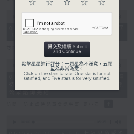
☆
☆
☆
☆
☆
0
seconds
00:00
16:03
of
16
06/08/2026 - 8.6.4 貿發局第3屆
minutes,
「香港好物節」首度進軍東盟
3
seconds
提交及繼續 Submit
訪問：香港貿易發展局副總裁 鍾永喜
and Continue
0
點擊星星進行評分：一顆星為不滿意，五顆
seconds
00:00
14:11
星為非常滿意。
of
Click on the stars to rate: One star is for not
14
06/08/2026 - 8.6.5 5歲男童被虐
satisfied, and Five stars is for very satisfied.
minutes,
待致死 母親判囚22年／性罪行法例
11
seconds
公眾諮詢完結
訪問：防止虐待兒童會總幹事 婁小君
0
seconds
00:00
05:35
of
5
06/08/2026 - 8.6.6 七歲男童感染