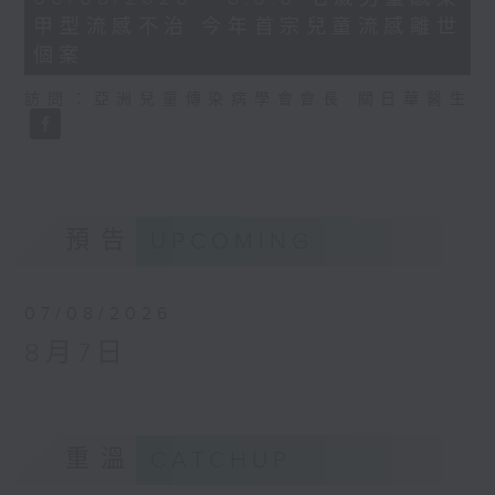
minutes,
甲型流感不治 今年首宗兒童流感離世
35
seconds
個案
訪問：亞洲兒童傳染病學會會長 關日華醫生
預告
UPCOMING
07/08/2026
8月7日
重溫
CATCHUP