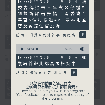
COFFEE騙案涉案總損失增至約1億
9
3
16/06/2026 - 6.16.4 消
minutes,
seconds
400萬元
委會稱過去三年夾公仔機相
7
seconds
關投訴顯著升幅／消委會今
訪問：立法會議員 吳傑莊
年首5個月接逾460宗本地酒
店及賓館住宿投訴
0
seconds
00:00
15:00
of
訪問：消委會副總幹事 何應富
15
06/08/2026 - 8.6.2 約34%申請
minutes,
人經大學聯招獲正式遴選取錄資格
0
0
seconds
seconds
00:00
08:23
of
訪問：香港中文大學入學及學生資助處處長 劉
8
16/06/2026 - 6.16.5 鄉
善雅
minutes,
議局首辦北都馬拉松賽事
23
seconds
0
訪問：鄉議局主席 劉業強
seconds
00:00
08:30
of
8
06/08/2026 - 8.6.3 私隱專員公署
您對這個節目的滿意程度？
minutes,
您的意見有助於提升節目質素。
過去三個月收16宗懷疑假冒電子簽證
30
How satisfied are you with this program?
seconds
Your feedback helps to improve the quality of
網站相關查詢或投訴
the program.
訪問：個人資料私隱專員 鍾麗玲