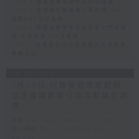
7.30.4 議員就東區停水提四項建議
7.30.5 食環署打擊無牌小販拘捕14人
檢獲600公斤食物
7.30.6 團體為樂華南邨長者裝大門感應
器 半年處理226次警報
7.30.7 房署擬試行公共屋邨設共享單車
專屬泊位
29/07/2026
7月29日 行政長官李家超與
立法會議員舉行首次對談交流
會
足本 Full (HKT 08:00 - 10:00)
第一部份 Part 1 (HKT 08:04 -
09:00)