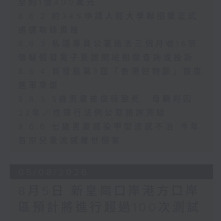
至約1億400萬元
8.6.2 約34%申請人經大學聯招獲正式
遴選取錄資格
8.6.3 私隱專員公署過去三個月收16宗
懷疑假冒電子簽證網站相關查詢或投訴
8.6.4 貿發局第3屆「香港好物節」首度
進軍東盟
8.6.5 5歲男童被虐待致死 母親判囚
22年／性罪行法例公眾諮詢完結
8.6.6 七歲男童感染甲型流感不治 今年
首宗兒童流感離世個案
05/08/2026
8月5日 新皇崗口岸港方口岸
區預計將進行超過100次測試