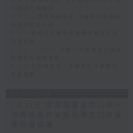
8.3.2 地區諮詢會 李家超指北都大學城
可助港升級轉型
8.3.3 三鐵賽失蹤男子 大美督對開海面
救起送院後不治
8.3.4 新修訂竹棚及金屬棚架安全守則
刊憲生效
8.3.5 「1823」引進AI大數據試行語音
辨識提升處理效率
8.3.6 土瓜灣街市一魚檔魚缸水樣驗出
霍亂弧菌
31/07/2026
7月31日 港深簽署皇崗口岸一
地兩檢合作安排及港方口岸區
使用權協議