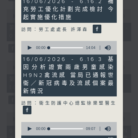
16/06/2026 - 6.16.2 補
minutes,
充勞工優化計劃完成檢討 今
57
0
seconds
seconds
00:00
50:40
起實施優化措施
of
50
第一部份 Part 1 (HKT 08:04 -
訪問：勞工處處長 許澤森
minutes,
09:00)
40
seconds
0
seconds
00:00
14:04
of
14
16/06/2026 - 6.16.3 基
minutes,
0
因分析證實兩歲男童感染
4
seconds
00:00
47:07
seconds
of
H9N2禽流感 當局已通報世
47
第二部份 Part 2 (HKT 09:04 -
minutes,
衞／新冠病毒及流感個案最
10:00)
7
新情況
seconds
訪問：衞生防護中心總監徐樂堅醫生
0
seconds
00:00
16:03
0
of
seconds
16
00:00
09:07
06/08/2026 - 8.6.1 FUN
of
minutes,