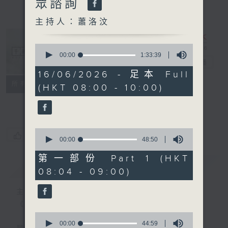
眾諮詢
主持人：蕭洛汶
0
seconds
00:00
1:33:39
千禧年代
電台直播
of
1
16/06/2026 - 足本 Full
hour,
特備網頁
PODCASTS
所有集數
(HKT 08:00 - 10:00)
33
minutes,
FACEBOOK
39
seconds
0
您喜歡這個節目嗎?
seconds
00:00
48:50
of
48
第一部份 Part 1 (HKT
minutes,
簡介
GIST
08:04 - 09:00)
50
seconds
主持人：蕭洛汶
《千禧年代》
0
seconds
00:00
44:59