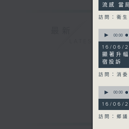
4
流感 當
seconds
90%
訪問：衞
最新
0
seconds
00:00
of
LATEST
9
16/06
minutes,
7
顯著升幅
seconds
宿投訴
90%
訪問：消委
0
seconds
00:00
of
8
16/06
minutes,
23
seconds
訪問：鄉議
90%