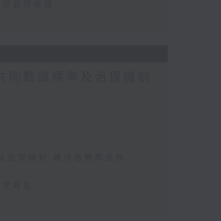
忽照顧同被捕
缺共同數據標準及治理機制
準及治理機制 難評估教學成效
接受報名