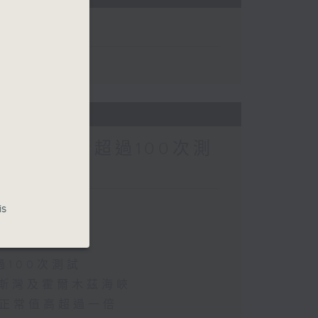
預計將進行超過100次測
is
過100次測試
波斯灣及霍爾木茲海峽
 較正常值高超過一倍