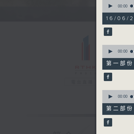
0
seconds
00:00
of
1
16/06/
hour,
33
minutes,
39
seconds
90%
0
seconds
00:00
of
48
第一部份 P
minutes,
50
seconds
90%
電台直播
0
seconds
00:00
of
44
第二部份 P
minutes,
59
seconds
90%