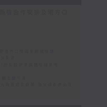
地兩檢合作安排及港方口
安排及港方口岸區使用權協議
今日生效
出91所私校供家長選校時參考
訊息騙去逾千萬
對能力地圖研究結果 倡加強新界北防