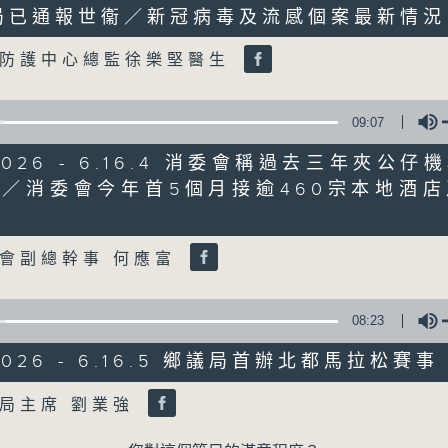
局已通報世衞／新冠病毒及流感個案最新情況
Volume
06/08/2026
生防護中心總監徐樂堅醫生
8月6日
0
09:07
seconds
00:00
of
/2026 - 6.16.4 消委會稱過去三年夾公
56
06/08/2026 - 第一部份 Part 1 (HKT 
minutes,
／消委會今年首5個月接逾460宗本地酒
0
Volume
seconds
Volume
90%
會副總幹事 何應富
08:23
/2026 - 6.16.5 鄉議局首辦北都馬拉松賽事
07 - 08
2026
Volume
局主席 劉業強
06/08/2026