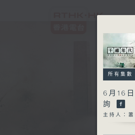
所有集數
6月16
詢
主持人：蕭