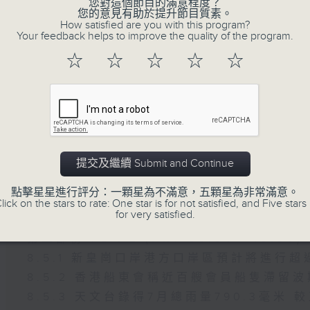
您對這個節目的滿意程度？
您的意見有助於提升節目質素。
How satisfied are you with this program?
8月6日
Your feedback helps to improve the quality of the program.
☆
☆
☆
☆
☆
第一部份 Part 1 (HKT 08:04 - 09:00)
05/08/2026
8月5日 新皇崗口岸港方口岸區
提交及繼續 Submit and Continue
試
點擊星星進行評分：一顆星為不滿意，五顆星為非常滿意。
足本 Full (HKT 08:04 - 10:00)
lick on the stars to rate: One star is for not satisfied, and Five stars 
for very satisfied.
第一部份 Part 1 (HKT 08:04 - 09:00)
第二部份 Part 2 (HKT 09:04 - 10:00)
8.5.1 新皇崗口岸港方口岸區預計將進行超
8.5.2 香港船東會稱近百艘會員船隻滯留
8.5.3 天文台錄得7月總雨量790.3毫米