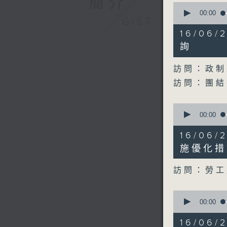
簡介
0
seconds
00:00
GIST
of
25
16/06
minutes,
29
詢
seconds
90%
訪問：政制
訪問：團結
0
seconds
00:00
of
10
16/06
minutes,
57
施優化措
seconds
90%
訪問：勞工
0
seconds
00:00
of
14
16/06
minutes,