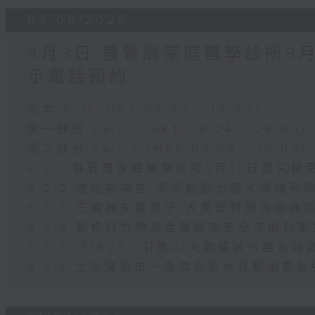
03/08/2026
8月3日 醫管局家庭醫學診所8
示電話預約
足本 Full (HKT 08:00 - 10:00)
第一部份 Part 1 (HKT 08:04 - 09:00)
第二部份 Part 2 (HKT 09:04 - 10:00)
8.3.1 醫管局家庭醫學診所8月15日起只
8.3.2 地區諮詢會 李家超指北都大學城可
8.3.3 三鐵賽失蹤男子 大美督對開海面救
8.3.4 新修訂竹棚及金屬棚架安全守則刊
8.3.5 「1823」引進AI大數據試行語音
8.3.6 土瓜灣街市一魚檔魚缸水樣驗出霍