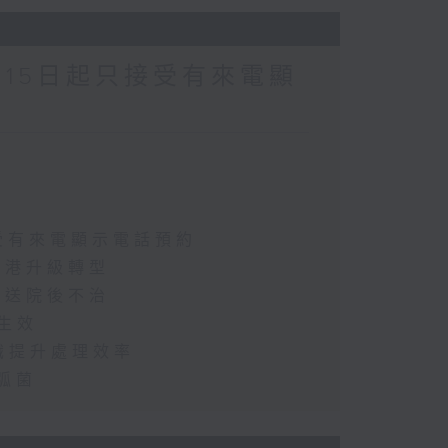
月15日起只接受有來電顯
接受有來電顯示電話預約
助港升級轉型
起送院後不治
憲生效
辨識提升處理效率
亂弧菌