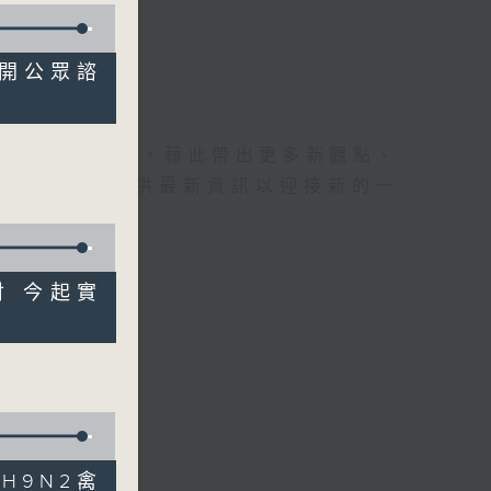
劃展開公眾諮
理據的意見交流，藉此帶出更多新觀點、
為廣大聽眾提供最新資訊以迎接新的一
檢討 今起實
染H9N2禽