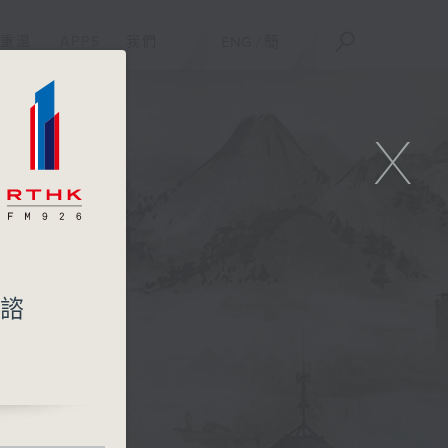
重溫
APPS
我們
ENG
/
簡
X
眾諮