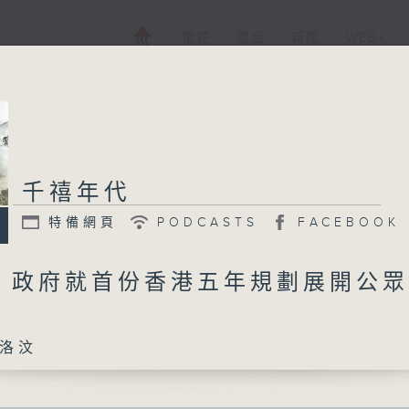
電視
電台
新聞
WEB+
千禧年代
特備網頁
PODCASTS
FACEBOOK
日 政府就首份香港五年規劃展開公
洛汶