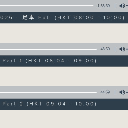
1:33:39
有觀點、有理據的意見交流。
2026 - 足本 Full (HKT 08:00 - 10:00)
Volume
48:50
千禧年代
art 1 (HKT 08:04 - 09:00)
特備網頁
PODCASTS
所有集數
Volume
您喜歡這個節目嗎?
44:59
art 2 (HKT 09:04 - 10:00)
主持人：蕭洛汶
Volume
《千禧年代》