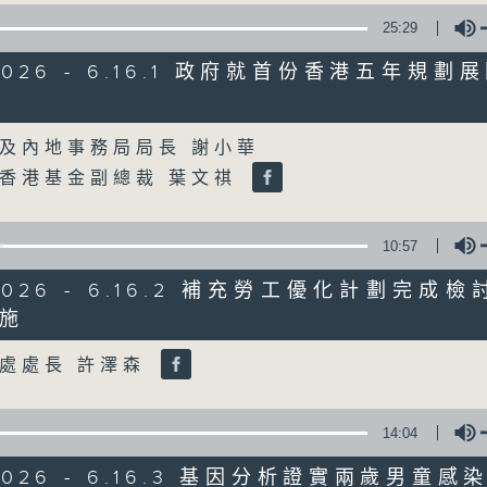
25:29
星期一至五
/2026 - 6.16.1 政府就首份香港五年規
聲音更立體 意見更多元
Volume
及內地事務局局長 謝小華
「千禧年代」鼓勵聽眾及嘉賓作有觀點、有
香港基金副總裁 葉文祺
新意見、新角度。透過時事速遞，每日早晨
天。
10:57
監製：林嘉瑜
/2026 - 6.16.2 補充勞工優化計劃完成
施
Volume
處處長 許澤森
14:04
/2026 - 6.16.3 基因分析證實兩歲男童感