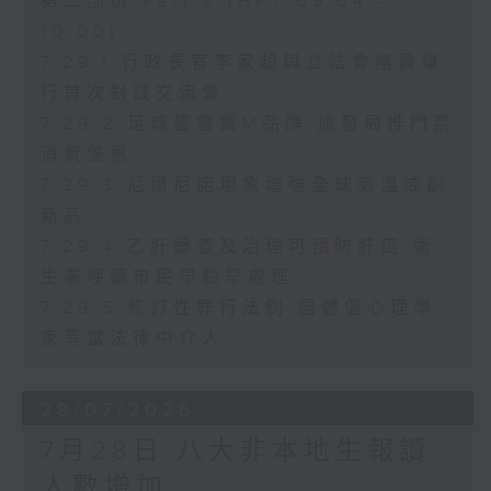
第二部份 Part 2 (HKT 09:04 -
10:00)
7.29.1 行政長官李家超與立法會議員舉
行首次對談交流會
7.29.2 足球盛會獲M品牌 旅發局推門票
消費優惠
7.29.3 厄爾尼諾現象增強全球氣溫或創
新高
7.29.4 乙肝篩查及治理可預防肝癌 衞
生署呼籲市民早驗早處理
7.29.5 修訂性罪行法例 團體倡心理學
家等當法律中介人
28/07/2026
7月28日 八大非本地生報讀
人數增加