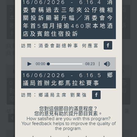
9
16/06/2026 - 6.16.4 消
of
minutes,
29
07/08/2026 - 8.7.1 立法會研究指
委會稱過去三年夾公仔機相
7
minutes,
seconds
本港居民境外開支增訪港旅客消費跌/
關投訴顯著升幅／消委會今
37
seconds
粵港澳消委會合作 一站式處理投訴
年首5個月接逾460宗本地酒
十月實施
店及賓館住宿投訴
訪問：消委會副總幹事 何應富
訪問：立法會議員 姚柏良
訪問：立法會議員 陳凱欣
0
seconds
00:00
08:23
0
of
seconds
00:00
15:34
8
16/06/2026 - 6.16.5 鄉
of
minutes,
15
07/08/2026 - 8.7.2 公屋聯會公布
議局首辦北都馬拉松賽事
23
minutes,
seconds
對政府制定香港首份五年規劃土地和
34
訪問：鄉議局主席 劉業強
seconds
房屋政策建議
您對這個節目的滿意程度？
訪問：立法會議員、公屋聯會副主席 梁文廣
您的意見有助於提升節目質素。
How satisfied are you with this program?
Your feedback helps to improve the quality of
the program.
0
seconds
00:00
07:46