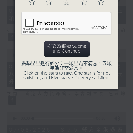
☆
☆
☆
☆
☆
of
7
07/08/2026 - 8.7.3 申訴專員就三
minutes,
項圖書館服務展開主動調查
46
seconds
訪問：立法會議員、香港出版總會會長 李家駒
提交及繼續 Submit
0
and Continue
seconds
00:00
08:25
of
點擊星星進行評分：一顆星為不滿意，五顆
8
07/08/2026 - 8.7.4 教資會統計
星為非常滿意。
minutes,
Click on the stars to rate: One star is for not
八大學士畢業生平均年薪達33.6萬元
25
satisfied, and Five stars is for very satisfied.
seconds
升2%
訪問：香港人力資源管理學會副會長 陸國坤
0
seconds
00:00
06:18
of
6
07/08/2026 - 8.7.5 警方全港多區
minutes,