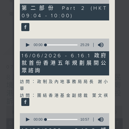
星期一至五
of
44
第二部份 Part 2 (HKT
minutes,
聲音更立體 意見更多元
09:04 - 10:00)
59
seconds
更多...
「千禧年代」鼓勵聽眾及嘉賓作有觀點、有理
據的意見交流，藉此帶出更多新觀點、新意
0
見、新角度。透過時事速遞，每日早晨為廣大
seconds
00:00
25:29
最新
LATEST
聽眾提供最新資訊以迎接新的一天。
of
25
16/06/2026 - 6.16.1 政府
minutes,
監製：林嘉瑜
就首份香港五年規劃展開公
29
07/08/2026
seconds
眾諮詢
8月7日 立法會研究指本港居民
訪問：政制及內地事務局局長 謝小
境外開支增訪港旅客消費跌/粵
華
港澳消委會合作 一站式處理投
訪問：團結香港基金副總裁 葉文祺
訴 十月實施
0
seconds
00:00
1:37:51
0
of
seconds
00:00
10:57
1
07/08/2026 - 足本 Full (HKT
of
hour,
10