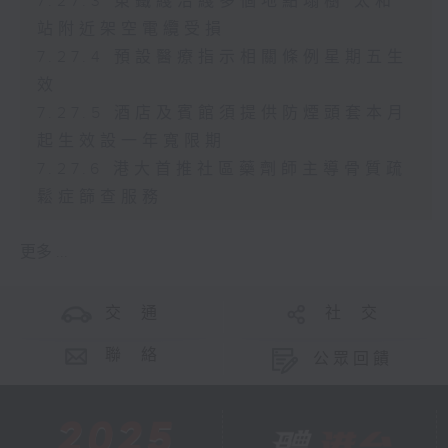
7.27.3 東鐵綫沿綫多個地點塌樹 太和
站附近架空電纜受損
7.27.4 預設醫療指示相關條例星期五生
效
7.27.5 酒店及賓館須提供防煙頭套本月
起生效設一年寬限期
7.27.6 港大首推社區藥劑師主導骨質疏
鬆症篩查服務
更多 ...
交 通
社 交
聯 絡
公眾回饋