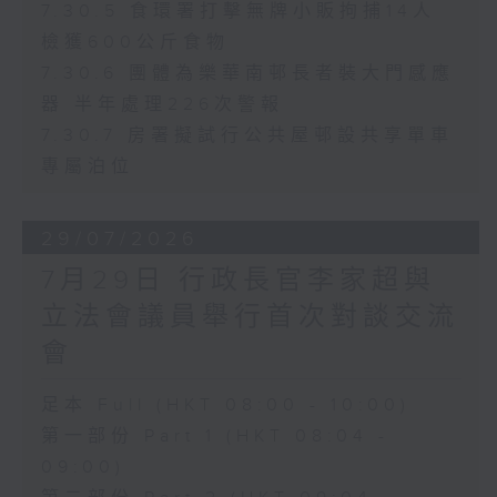
7.30.5 食環署打擊無牌小販拘捕14人
檢獲600公斤食物
7.30.6 團體為樂華南邨長者裝大門感應
器 半年處理226次警報
7.30.7 房署擬試行公共屋邨設共享單車
專屬泊位
29/07/2026
7月29日 行政長官李家超與
立法會議員舉行首次對談交流
會
足本 Full (HKT 08:00 - 10:00)
第一部份 Part 1 (HKT 08:04 -
09:00)