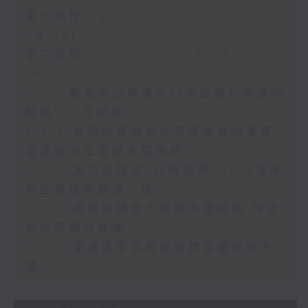
第一部份 Part 1 (HKT 08:04 -
09:00)
第二部份 Part 2 (HKT 09:04 -
10:00)
8.5.1 新皇崗口岸港方口岸區預計將進行
超過100次測試
8.5.2 香港船東會稱近百艘會員船隻滯
留波斯灣及霍爾木茲海峽
8.5.3 天文台錄得7月總雨量790.3毫米
較正常值高超過一倍
8.5.4 兩童疑誤食大麻糖不適送院 母涉
疏忽照顧同被捕
8.5.5 東涌滿東邨毗鄰擬建康體綜合大
樓