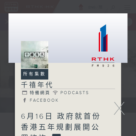
ENG
/
簡
×
全新 RTHK On The Go
取得
一手掌握 RTHK 電台、電視節目
所有集數
千禧年代
特備網頁
PODCASTS
X
FACEBOOK
有觀點、有理據的意見交流。
6月16日 政府就首份
香港五年規劃展開公