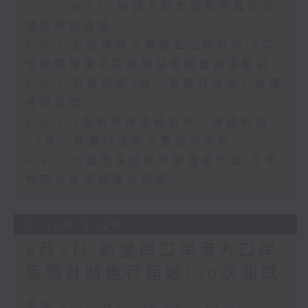
8.6.2 約34%申請人經大學聯招獲正式
遴選取錄資格
8.6.3 私隱專員公署過去三個月收16宗
懷疑假冒電子簽證網站相關查詢或投訴
8.6.4 貿發局第3屆「香港好物節」首度
進軍東盟
8.6.5 5歲男童被虐待致死 母親判囚
22年／性罪行法例公眾諮詢完結
8.6.6 七歲男童感染甲型流感不治 今年
首宗兒童流感離世個案
05/08/2026
8月5日 新皇崗口岸港方口岸
區預計將進行超過100次測試
足本 Full (HKT 08:00 - 10:00)