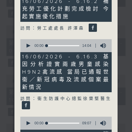
16/06/2026 - 6.16.2 補
08:00 - 10:00)
37
minutes,
minutes,
充勞工優化計劃完成檢討 今
57
51
seconds
seconds
起實施優化措施
0
訪問：勞工處處長 許澤森
seconds
00:00
50:50
of
0
50
第一部份 Part 1 (HKT 08:04 -
seconds
00:00
14:04
minutes,
09:00)
of
50
14
seconds
16/06/2026 - 6.16.3 基
minutes,
因分析證實兩歲男童感染
4
seconds
H9N2禽流感 當局已通報世
0
衞／新冠病毒及流感個案最
seconds
00:00
47:11
of
新情況
47
第二部份 Part 2 (HKT 09:04 -
minutes,
訪問：衞生防護中心總監徐樂堅醫生
10:00)
11
seconds
0
seconds
00:00
09:07
0
of
seconds
00:00
29:37