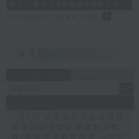
執法 打擊非法駕駛電動可移動工具
18
seconds
訪問：新界東南立法會議員 方國珊
重溫
CATCHUP
07 - 08
2026
07/08/2026
8月7日 立法會研究指本港居
民境外開支增訪港旅客消費
跌/粵港澳消委會合作 一站式