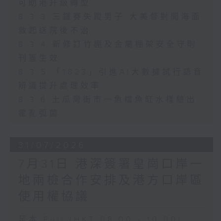
可助港升級轉型
8.3.3 三鐵賽失蹤男子 大美督對開海面
救起送院後不治
8.3.4 新修訂竹棚及金屬棚架安全守則
刊憲生效
8.3.5 「1823」引進AI大數據試行語音
辨識提升處理效率
8.3.6 土瓜灣街市一魚檔魚缸水樣驗出
霍亂弧菌
31/07/2026
7月31日 港深簽署皇崗口岸一
地兩檢合作安排及港方口岸區
使用權協議
足本 Full (HKT 08:00 - 10:00)