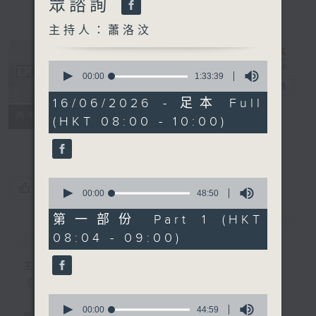
眾諮詢
主持人：蕭洛汶
0
seconds
00:00
1:33:39
千禧年代
電台直播
of
1
16/06/2026 - 足本 Full
hour,
特備網頁
PODCASTS
所有集數
(HKT 08:00 - 10:00)
33
minutes,
FACEBOOK
39
seconds
0
您喜歡這個節目嗎?
seconds
00:00
48:50
of
48
第一部份 Part 1 (HKT
minutes,
簡介
GIST
08:04 - 09:00)
50
seconds
主持人：蕭洛汶
《千禧年代》
0
seconds
00:00
44:59