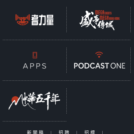
新聞稿
|
招聘
|
招標
|