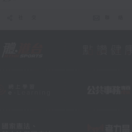
社 交
聯 絡