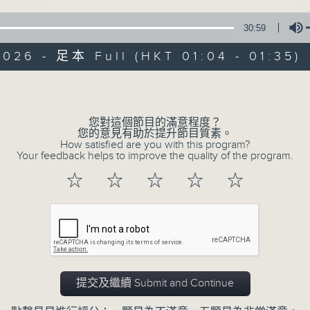
30:59
026 - 足本 Full (HKT 01:04 - 01:35)
Volume
您對這個節目的滿意程度？
08/08/2026
您的意見有助於提升節目質素。
How satisfied are you with this program?
Your feedback helps to improve the quality of the program.
任氏傳(第五集)大結局
☆
☆
☆
☆
☆
0
seconds
00:00
of
31
08/08/2026 - 足本 Full (HKT 01:04 
minutes,
0
seconds
Volume
90%
提交及繼續 Submit and Continue