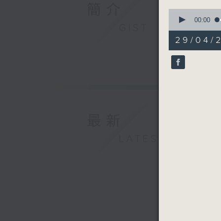
簡介
0
seconds
00:00
GIST
of
30
29/04/2
minutes,
59
seconds
90%
最新
LATEST