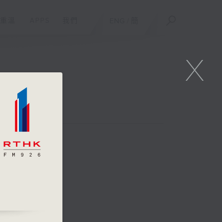
重溫
APPS
我們
ENG
/
簡
X