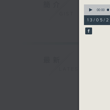
簡介
0
seconds
00:00
GIST
of
31
13/05/2
minutes,
0
seconds
90%
最新
LATEST