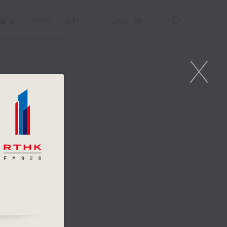
重溫
APPS
我們
ENG
/
簡
X