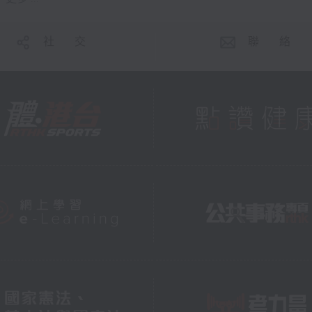
社 交
聯 絡