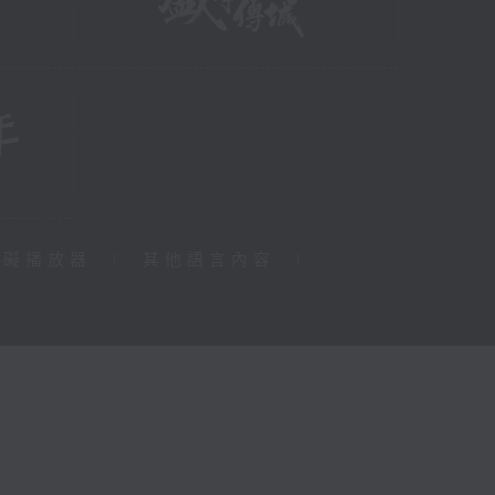
障礙播放器
|
其他語言內容
|