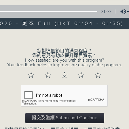
31:00
026 - 足本 Full (HKT 01:04 - 01:35)
Volume
您對這個節目的滿意程度？
07/08/2026
您的意見有助於提升節目質素。
How satisfied are you with this program?
Your feedback helps to improve the quality of the program.
任氏傳(第四集)
☆
☆
☆
☆
☆
0
seconds
00:00
of
31
07/08/2026 - 足本 Full (HKT 01:04 
minutes,
0
seconds
Volume
90%
提交及繼續 Submit and Continue