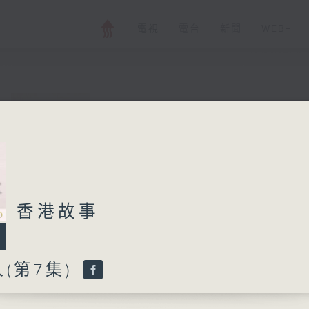
電視
電台
新聞
WEB+
香港故事
所有集數
香港故事
您喜歡這個節目嗎?
(第7集)