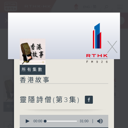
ENG
/
簡
×
全新 RTHK On The Go
取得
一手掌握 RTHK 電台、電視節目
X
所有集數
香港故事
香港故事
電台直播
靈隱詩僧(第3集)
所有集數
0
seconds
00:00
31:00
您喜歡這個節目嗎?
of