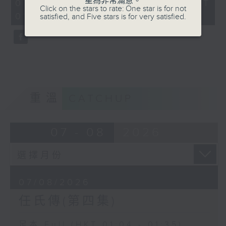
星為非常滿意。
31
07/08/2026 - 足本 Full (HKT
Click on the stars to rate: One star is for not
minutes,
01:04 - 01:35)
satisfied, and Five stars is for very satisfied.
0
seconds
重溫
CATCHUP
07 - 08
2026
07/08/2026
任氏傳(第四集)
足本 Full (HKT 01:04 - 01:35)