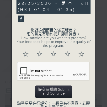
31
28/05/2026 - 足本 Full
minutes,
(HKT 01:04 - 01:35)
0
簡介
GIST
seconds
您對這個節目的滿意程度？
您的意見有助於提升節目質素。
How satisfied are you with this program?
Your feedback helps to improve the quality of
the program.
☆
☆
☆
☆
☆
最新
LATEST
07/08/2026
提交及繼續 Submit
任氏傳(第四集)
and Continue
0
seconds
00:00
31:00
點擊星星進行評分：一顆星為不滿意，五顆
of