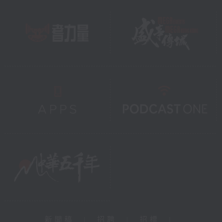
新聞稿
|
招聘
|
招標
|