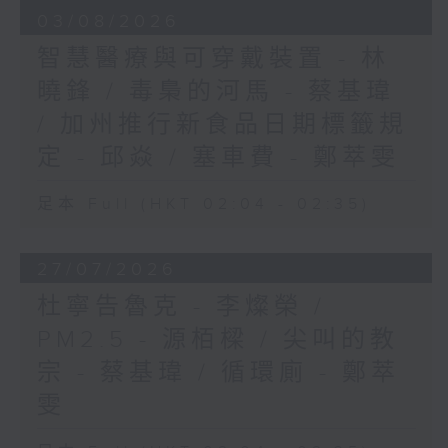
03/08/2026
智慧醫療與可穿戴裝置 - 林
曉鋒 / 毒梟的河馬 - 蔡基瑋
/ 加州推行新食品日期標籤規
定 - 邱焱 / 塞車費 - 鄭萃雯
足本 Full (HKT 02:04 - 02:35)
27/07/2026
杜寧告魯克 - 李燦榮 /
PM2.5 - 源栢樑 / 尖叫的教
宗 - 蔡基瑋 / 循環廁 - 鄭萃
雯