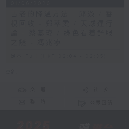
01/06/2026
古老的降溫方法 - 邱焱 / 番
梘回收 - 鄭萃雯 / 天球運行
論 - 蔡基瑋 / 綠色看着舒服
之謎 - 馮兆寧
足本 Full (HKT 02:04 - 02:35)
更多 ...
交 通
社 交
聯 絡
公眾回饋