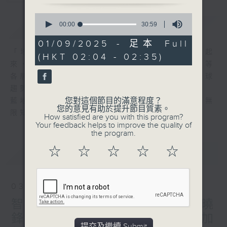
0
簡介
seconds
GIST
00:00
30:59
of
30
01/09/2025 - 足本 Full
minutes,
「地球村」「全球化」這些概念近年間流行起
(HKT 02:04 - 02:35)
59
來，事實上，世界在政治、經濟、文化、科技等
seconds
各層面正出現急劇的轉變。要長知識，掌握全球
趨勢至為重要。
您對這個節目的滿意程度？
藍地球本著色無限、識無限的精神，與你共享無
您的意見有助於提升節目質素。
限知識。
How satisfied are you with this program?
Your feedback helps to improve the quality of
the program.
☆
☆
☆
☆
☆
最新
LATEST
03/08/2026
智慧醫療與可穿戴裝置 - 林曉
鋒 / 毒梟的河馬 - 蔡基瑋 / 加
提交及繼續 Submit