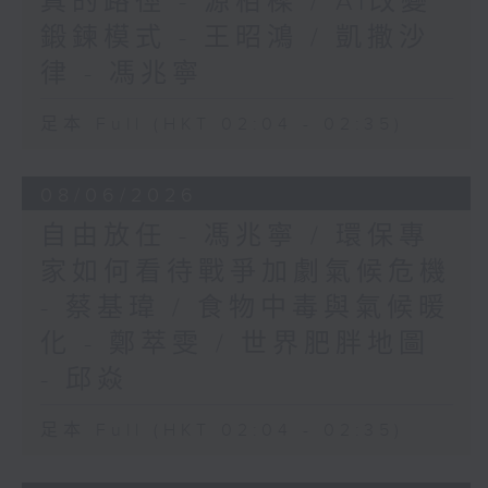
真的路徑 - 源栢樑 / AI改變
鍛鍊模式 - 王昭鴻 / 凱撒沙
律 - 馮兆寧
足本 Full (HKT 02:04 - 02:35)
08/06/2026
自由放任 - 馮兆寧 / 環保專
家如何看待戰爭加劇氣候危機
- 蔡基瑋 / 食物中毒與氣候暖
化 - 鄭萃雯 / 世界肥胖地圖
- 邱焱
足本 Full (HKT 02:04 - 02:35)