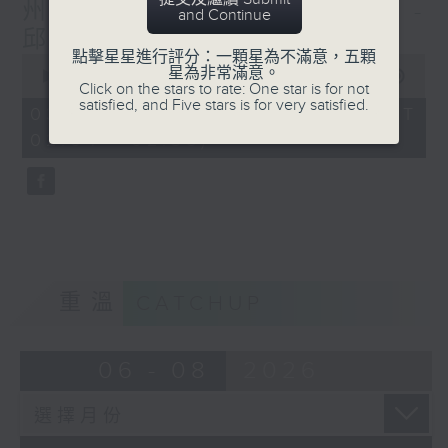
州推行新食品日期標籤規定 -
and Continue
邱焱 / 塞車費 - 鄭萃雯
點擊星星進行評分：一顆星為不滿意，五顆
0
星為非常滿意。
seconds
00:00
30:59
Click on the stars to rate: One star is for not
of
satisfied, and Five stars is for very satisfied.
30
03/08/2026 - 足本 Full (HKT
minutes,
02:04 - 02:35)
59
seconds
重溫
CATCHUP
06 - 08
2026