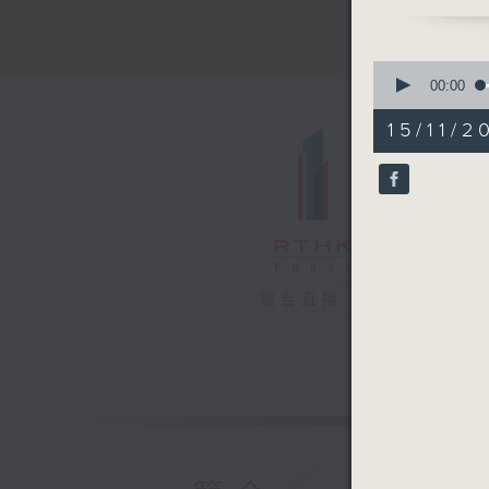
0
seconds
00:00
of
53
15/11/2
minutes,
6
seconds
90%
電台直播