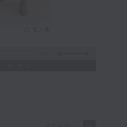
相片集
)
51:49
- 16:00)