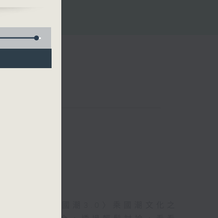
信的體現。〈國潮3.0〉乘國潮文化之