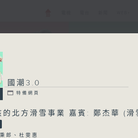
電視
電台
新聞
WEB+
國潮3.0
特備網頁
的北方滑雪事業 嘉賓: 鄭杰華 (滑
秉郎、杜雯惠