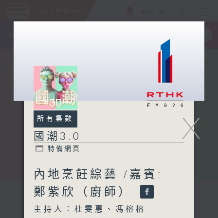
ENG
/
簡
×
全新 RTHK On The Go
取得
一手掌握 RTHK 電台、電視節目
X
所有集數
國潮3.0
特備網頁
內地烹飪綜藝 /嘉賓:
鄭紫欣（廚師）
主持人：杜雯惠、馮榕榕