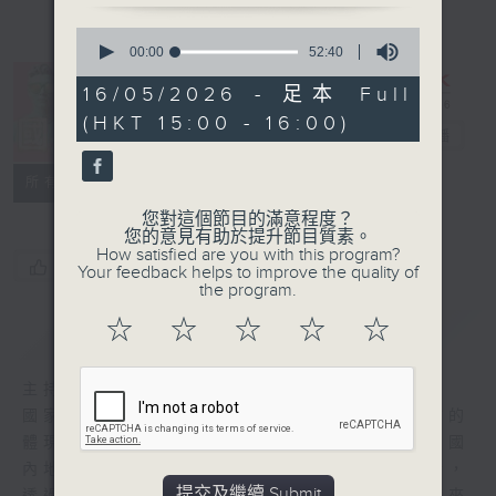
0
seconds
00:00
52:40
of
52
16/05/2026 - 足本 Full
minutes,
(HKT 15:00 - 16:00)
40
國潮3.0
電台直播
seconds
特備網頁
所有集數
您對這個節目的滿意程度？
您的意見有助於提升節目質素。
How satisfied are you with this program?
您喜歡這個節目嗎?
Your feedback helps to improve the quality of
the program.
☆
☆
☆
☆
☆
簡介
GIST
主持人：杜雯惠、馮榕榕
國家軟實力日盛，國潮興起，是中國文化自信的
體現。〈國潮3.0〉乘國潮文化之興，聚焦中國
內地潮流與發展，把中式元素與現代時尚融合，
提交及繼續 Submit