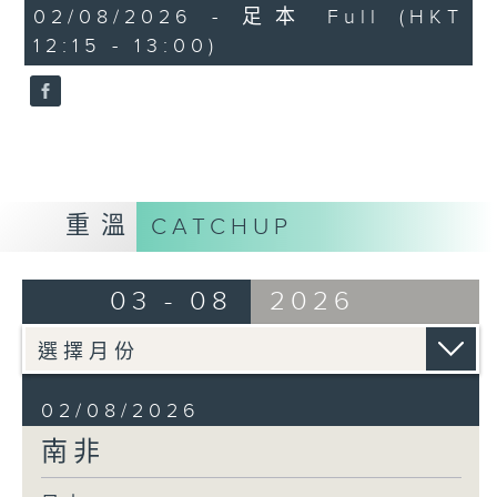
40
02/08/2026 - 足本 Full (HKT
minutes,
12:15 - 13:00)
0
seconds
重溫
CATCHUP
03 - 08
2026
02/08/2026
南非