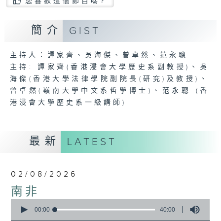
您喜歡這個節目嗎?
簡介
GIST
主持人：譚家齊、吳海傑、曾卓然、范永聰
主持: 譚家齊(香港浸會大學歷史系副教授)、吳
海傑(香港大學法律學院副院長(研究)及教授)、
曾卓然(嶺南大學中文系哲學博士)、范永聰 (香
港浸會大學歷史系一級講師)
最新
LATEST
02/08/2026
南非
0
seconds
00:00
40:00
of