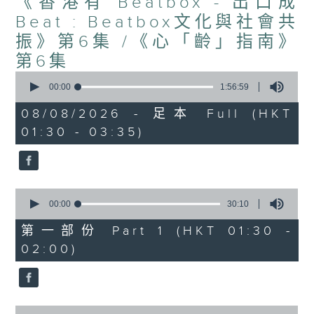
《香港有 Beatbox - 出口成
Beat : Beatbox文化與社會共
振》第6集 /《心「齡」指南》
第6集
0
seconds
00:00
1:56:59
of
1
08/08/2026 - 足本 Full (HKT
hour,
01:30 - 03:35)
56
minutes,
59
seconds
0
seconds
00:00
30:10
of
30
第一部份 Part 1 (HKT 01:30 -
minutes,
02:00)
10
seconds
0