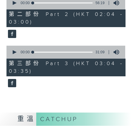
seconds
00:00
56:19
of
56
第二部份 Part 2 (HKT 02:04 -
minutes,
03:00)
19
seconds
0
seconds
00:00
31:09
of
31
第三部份 Part 3 (HKT 03:04 -
minutes,
03:35)
9
seconds
重溫
CATCHUP