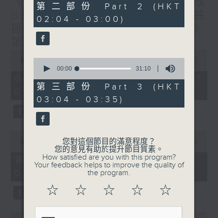
《香港有 Beatbox - 出口成
56
第二部份 Part 2 (HKT
minutes,
Beat : Beatbox文化與社會共
02:04 - 03:00)
9
振》第6集 /《心「齡」指南》
seconds
第6集
0
seconds
0
00:00
1:56:59
of
seconds
00:00
31:10
1
of
08/08/2026 - 足本 Full (HKT
hour,
31
第三部份 Part 3 (HKT
01:30 - 03:35)
56
minutes,
03:04 - 03:35)
minutes,
10
59
seconds
seconds
0
您對這個節目的滿意程度？
seconds
00:00
30:10
您的意見有助於提升節目質素。
of
How satisfied are you with this program?
30
第一部份 Part 1 (HKT 01:30 -
Your feedback helps to improve the quality of
minutes,
02:00)
the program.
10
seconds
☆
☆
☆
☆
☆
0