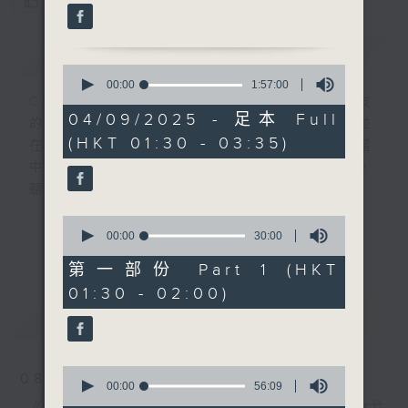
您喜歡這個節目嗎?
簡介
GIST
0
seconds
00:00
1:57:00
of
CIBS就是社區參與廣播服務。來自社區朋友
1
04/09/2025 - 足本 Full
的意念，通過他們自家製作變成電台節目，並
hour,
(HKT 01:30 - 03:35)
57
在香港電台播出。《CIBS人人廣播》精選當
minutes,
中的優良製作，在這個重播時段與大家一起，
0
seconds
聽聽來自不同社群的多元聲音。
0
意見
seconds
00:00
30:00
更多...
of
30
第一部份 Part 1 (HKT
minutes,
01:30 - 02:00)
0
seconds
最新
LATEST
0
08/08/2026
seconds
00:00
56:09
of