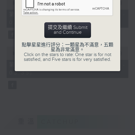
seconds
00:00
56:19
of
56
第二部份 Part 2 (HKT 02:04 -
minutes,
03:00)
19
seconds
提交及繼續 Submit
and Continue
點擊星星進行評分：一顆星為不滿意，五顆
0
星為非常滿意。
seconds
00:00
31:09
Click on the stars to rate: One star is for not
of
satisfied, and Five stars is for very satisfied.
31
第三部份 Part 3 (HKT 03:04 -
minutes,
03:35)
9
seconds
重溫
CATCHUP