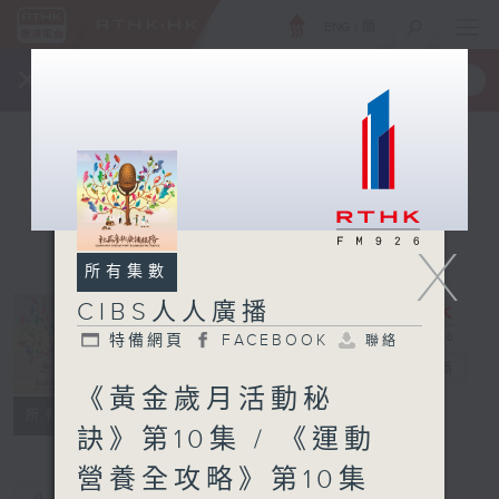
ENG
/
簡
×
全新 RTHK On The Go
取得
一手掌握 RTHK 電台、電視節目
X
所有集數
CIBS人人廣播
特備網頁
FACEBOOK
聯絡
CIBS人人廣播
電台直播
《黃金歲月活動秘
特備網頁
FACEBOOK
聯絡
所有集數
訣》第10集 / 《運動
營養全攻略》第10集