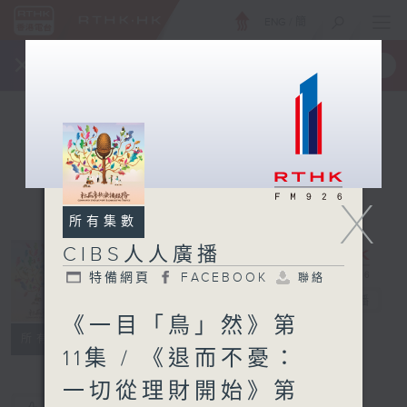
ENG
/
簡
×
全新 RTHK On The Go
取得
一手掌握 RTHK 電台、電視節目
X
所有集數
CIBS人人廣播
特備網頁
FACEBOOK
聯絡
CIBS人人廣播
電台直播
《一目「鳥」然》第
特備網頁
FACEBOOK
聯絡
所有集數
11集 / 《退而不憂：
一切從理財開始》第