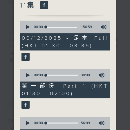
您喜歡這個節目嗎?
11集
簡介
GIST
0
seconds
00:00
1:56:59
of
CIBS就是社區參與廣播服務。來自社區朋友
1
09/12/2025 - 足本 Full
的意念，通過他們自家製作變成電台節目，並
hour,
(HKT 01:30 - 03:35)
56
在香港電台播出。《CIBS人人廣播》精選當
minutes,
中的優良製作，在這個重播時段與大家一起，
59
seconds
聽聽來自不同社群的多元聲音。
0
意見
seconds
00:00
30:00
更多...
of
30
第一部份 Part 1 (HKT
minutes,
01:30 - 02:00)
0
seconds
最新
LATEST
0
06/08/2026
seconds
00:00
56:09
of