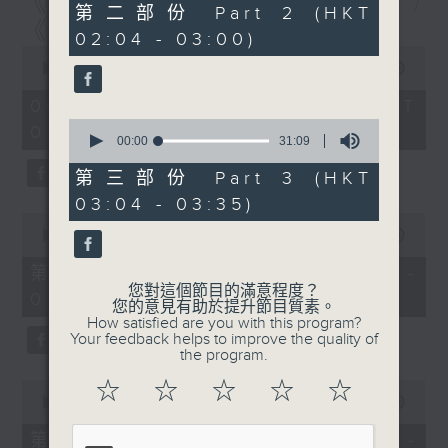
《尋找創科的故事》第6集 /
56
第二部份 Part 2 (HKT
minutes,
《建造群英安全手冊》第6集
02:04 - 03:00)
9
0
seconds
seconds
00:00
1:56:59
of
1
06/08/2026 - 足本 Full (HKT
hour,
0
01:30 - 03:35)
56
seconds
00:00
31:09
minutes,
of
59
31
第三部份 Part 3 (HKT
seconds
minutes,
03:04 - 03:35)
9
0
seconds
seconds
00:00
30:00
of
30
第一部份 Part 1 (HKT 01:30 -
minutes,
您對這個節目的滿意程度？
02:00)
0
您的意見有助於提升節目質素。
seconds
How satisfied are you with this program?
Your feedback helps to improve the quality of
the program.
0
☆
☆
☆
☆
☆
seconds
00:00
56:09
of
56
第二部份 Part 2 (HKT 02:04 -