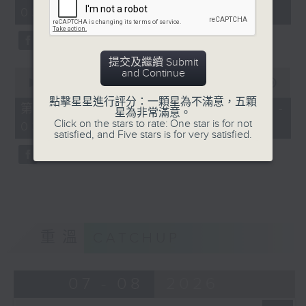
minutes,
03:00)
9
seconds
提交及繼續 Submit
0
and Continue
seconds
00:00
31:09
of
點擊星星進行評分：一顆星為不滿意，五顆
31
第三部份 Part 3 (HKT 03:04 -
星為非常滿意。
minutes,
Click on the stars to rate: One star is for not
03:35)
9
satisfied, and Five stars is for very satisfied.
seconds
重溫
CATCHUP
07 - 08
2026