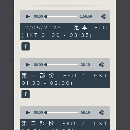
您喜歡這個節目嗎?
0
簡介
seconds
GIST
00:00
1:56:59
of
1
12/05/2026 - 足本 Full
hour,
CIBS就是社區參與廣播服務。來自社區朋友
(HKT 01:30 - 03:35)
56
的意念，通過他們自家製作變成電台節目，並
minutes,
59
在香港電台播出。《CIBS人人廣播》精選當
seconds
中的優良製作，在這個重播時段與大家一起，
0
聽聽來自不同社群的多元聲音。
seconds
00:00
30:10
of
30
意見
第一部份 Part 1 (HKT
更多...
minutes,
01:30 - 02:00)
10
seconds
最新
LATEST
0
seconds
00:00
56:19
of
08/08/2026
56
第二部份 Part 2 (HKT
minutes,