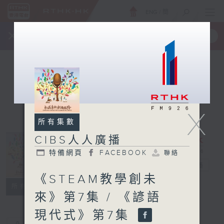
ENG
/
簡
×
全新 RTHK On The Go
取得
一手掌握 RTHK 電台、電視節目
X
所有集數
CIBS人人廣播
特備網頁
FACEBOOK
聯絡
CIBS人人廣播
電台直播
《STEAM教學創未
特備網頁
FACEBOOK
聯絡
所有集數
來》第7集 / 《諺語
現代式》第7集