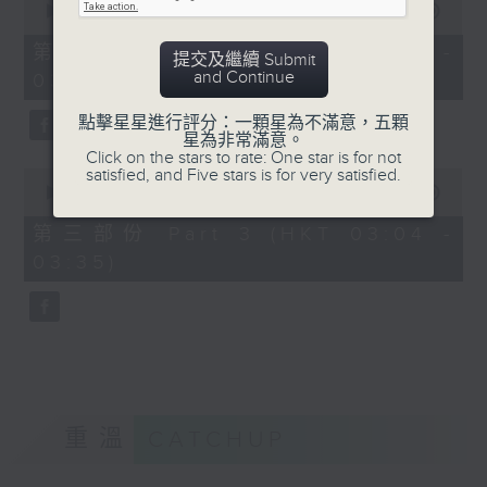
seconds
00:00
56:19
of
56
第二部份 Part 2 (HKT 02:04 -
提交及繼續 Submit
minutes,
and Continue
03:00)
19
seconds
點擊星星進行評分：一顆星為不滿意，五顆
星為非常滿意。
Click on the stars to rate: One star is for not
satisfied, and Five stars is for very satisfied.
0
seconds
00:00
31:09
of
31
第三部份 Part 3 (HKT 03:04 -
minutes,
03:35)
9
seconds
重溫
CATCHUP