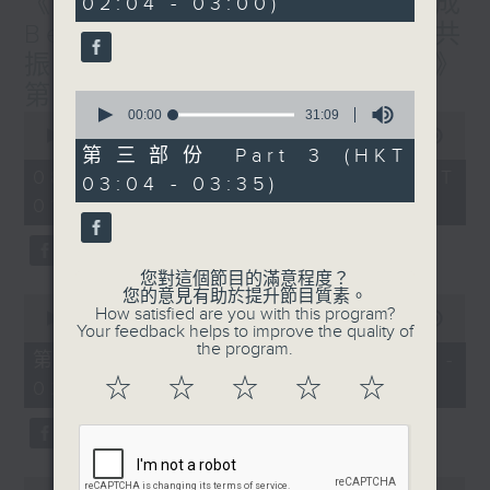
《香港有 Beatbox - 出口成
02:04 - 03:00)
19
seconds
Beat : Beatbox文化與社會共
振》第6集 /《心「齡」指南》
第6集
0
seconds
00:00
31:09
0
of
seconds
00:00
1:56:59
31
of
第三部份 Part 3 (HKT
minutes,
1
08/08/2026 - 足本 Full (HKT
03:04 - 03:35)
9
hour,
seconds
01:30 - 03:35)
56
minutes,
59
seconds
您對這個節目的滿意程度？
您的意見有助於提升節目質素。
0
How satisfied are you with this program?
seconds
00:00
30:10
Your feedback helps to improve the quality of
of
the program.
30
第一部份 Part 1 (HKT 01:30 -
minutes,
☆
☆
☆
☆
☆
02:00)
10
seconds
0