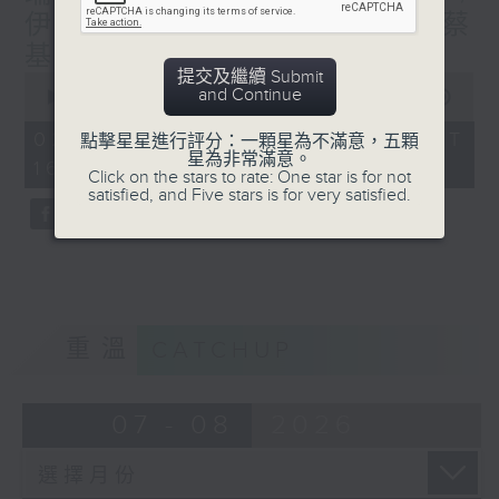
第四個星期六︰余柏盈 (廣西)
伊拉克足球隊世界盃表現---蔡
(如當月有)第五個星期六︰岑皓軒（成都）、
基瑋（伊拉克）
許業匡（上海）
提交及繼續 Submit
0
and Continue
seconds
00:00
53:33
of
53
02/08/2026 - 足本 Full (HKT
點擊星星進行評分：一顆星為不滿意，五顆
minutes,
逢星期日1600-1700hr，走遍世界各地-
星為非常滿意。
16:00 - 17:00)
33
Click on the stars to rate: One star is for not
第一個星期日︰林海君（瑞士）、蔡基瑋（伊
seconds
satisfied, and Five stars is for very satisfied.
拉克）
第二個星期日︰胡慧沖（泰國）、譚惠清（摩
洛哥）
第三個星期日︰葉婉儀（葡萄牙）、潘昭強
（澳洲）
第四個星期日︰黎慧因（韓國）、沈平（英
重溫
CATCHUP
國）
(如當月有)第五個星期日︰阿Ship（秘
魯）、 陳佩姍（德國）
07 - 08
2026