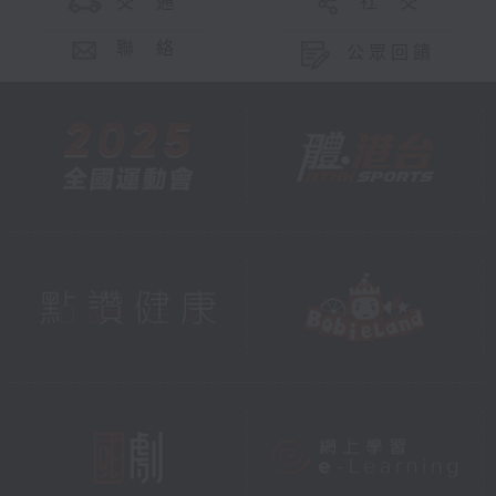
交 通
社 交
聯 絡
公眾回饋