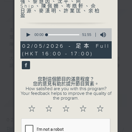
強、黎慧因、沈平、阿
Ship、陳佩姍、岑皓軒、佘
日源、麥漢明、許業匡、余柏
簡介
GIST
盈
0
主持人：林海君、蔡基瑋、胡慧沖、譚惠清、
seconds
00:00
51:55
葉婉儀、潘昭強、黎慧因、沈平、阿Ship、
of
51
陳佩姍、岑皓軒、佘日源、麥漢明、許業匡、
02/05/2026 - 足本 Full
minutes,
余柏盈
(HKT 16:00 - 17:00)
55
seconds
大城小事邀請旅居不同地域的香港人，以廣東
話為聽眾聲音導航，以感性角度去分享他們身
處國家或城市的文化、生活、社會上的故事。
更多...
您對這個節目的滿意程度？
您的意見有助於提升節目質素。
每集有不同城市既主持聲音導航。
How satisfied are you with this program?
Your feedback helps to improve the quality of
the program.
最新
LATEST
逢星期六1600-1700hr，走遍神州大地-
☆
☆
☆
☆
☆
第一個星期六︰岑皓軒（成都）(一小時)
第二個星期六︰佘日源 (浙江) 、麥漢明 (河
02/08/2026
南)
瑞士國慶日---林海君（瑞士）/
第三個星期六︰許業匡（上海）(一小時)