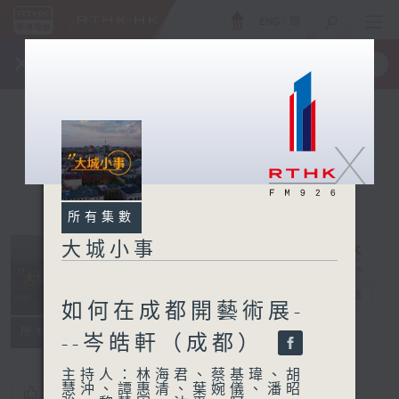
ENG
/
簡
×
全新 RTHK On The Go
取得
一手掌握 RTHK 電台、電視節目
X
所有集數
大城小事
大城小事
電台直播
如何在成都開藝術展-
所有集數
--岑皓軒（成都）
主持人：林海君、蔡基瑋、胡
慧沖、譚惠清、葉婉儀、潘昭
您喜歡這個節目嗎?