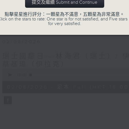
提交及繼續 Submit and Continue
第三個星期日︰葉婉儀（葡萄牙）、潘昭強（
第四個星期日︰黎慧因（韓國）、沈平（英國
點擊星星進行評分：一顆星為不滿意，五顆星為非常滿意。
lick on the stars to rate: One star is for not satisfied, and Five stars 
(如當月有)第五個星期日︰阿Ship（秘魯）
for very satisfied.
02/08/2026
瑞士國慶日---林海君（瑞士）/ 
蔡基瑋（伊拉克）
0
seconds
00:00
of
53
02/08/2026 - 足本 Full (HKT 16:00 
minutes,
33
seconds
Volume
90%