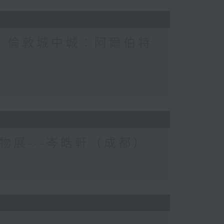
/ 倫敦城中城：阿爾伯特
寵物展---岑皓軒（成都）