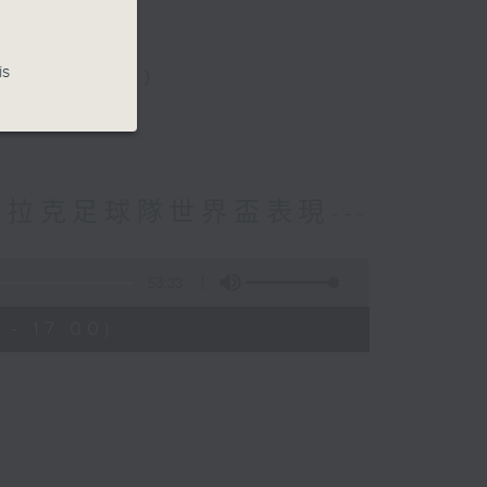
澳洲）
）
is
、 陳佩姍（德國）
伊拉克足球隊世界盃表現---
53:33
- 17:00)