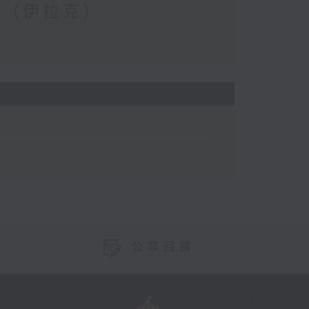
瑋（伊拉克）
公眾回饋