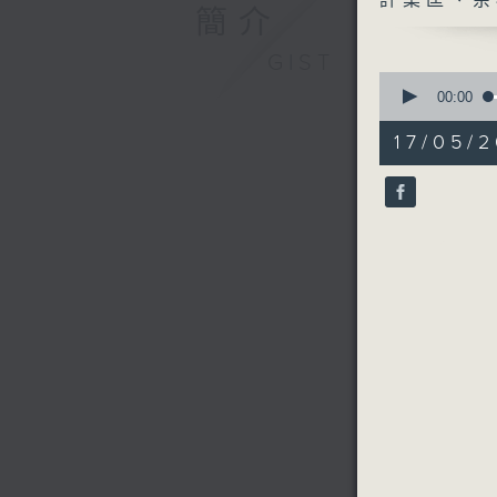
許業匡、余
簡介
GIST
0
seconds
00:00
of
53
17/05/2
minutes,
39
seconds
90%