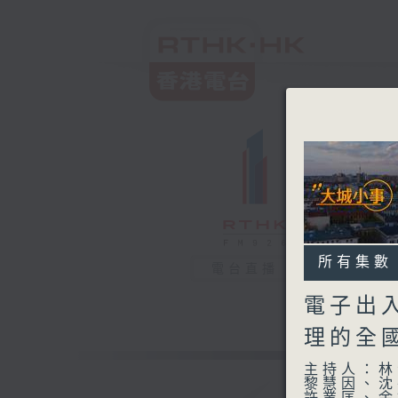
所有集數
電台直播
電子出入
理的全國
主持人：林
黎慧因、沈