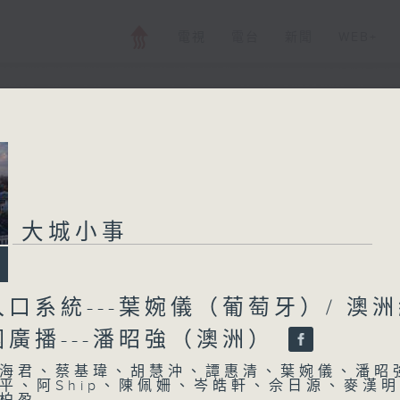
電視
電台
新聞
WEB+
大城小事
大城小事
所有集數
您喜歡這個節目嗎?
口系統---葉婉儀（葡萄牙）/ 澳
廣播---潘昭強（澳洲）
主持人：林海君、蔡基瑋、胡慧沖、譚惠清
海君、蔡基瑋、胡慧沖、譚惠清、葉婉儀、潘昭
平、阿Ship、陳佩姍、岑皓軒、佘日源、麥漢
Ship、陳佩姍、岑皓軒、佘日源、麥漢明、