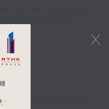
重溫
APPS
我們
ENG
/
簡
X
洲總
、葉婉儀、潘昭強、黎慧因、沈平、阿
強、
明、
許業匡、余柏盈