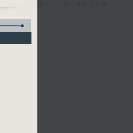
東話為聽眾聲音導航，以感性角度去分享
故事。
)
許業匡（上海）
拉克）
洛哥）