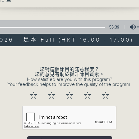
柏盈
大城小事邀請旅居不同地域的香港人，以廣
他們身處國家或城市的文化、生活、社會上的
53:39
每集有不同城市既主持聲音導航。
026 - 足本 Full (HKT 16:00 - 17:00)
逢星期六1600-1700hr，走遍神州大地-
Volume
第一個星期六︰岑皓軒（成都）(一小時)
第二個星期六︰佘日源 (浙江) 、麥漢明 (河南
您對這個節目的滿意程度？
您的意見有助於提升節目質素。
第三個星期六︰許業匡（上海）(一小時)
How satisfied are you with this program?
第四個星期六︰余柏盈 (廣西)
Your feedback helps to improve the quality of the program.
(如當月有)第五個星期六︰岑皓軒（成都）、
☆
☆
☆
☆
☆
逢星期日1600-1700hr，走遍世界各地-
第一個星期日︰林海君（瑞士）、蔡基瑋（伊
第二個星期日︰胡慧沖（泰國）、譚惠清（摩