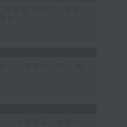
胡慧沖 (泰國) / 摩洛
洛哥)
浙江)/ 神都十三坊---麥
士）/ 中東甜品、美國利