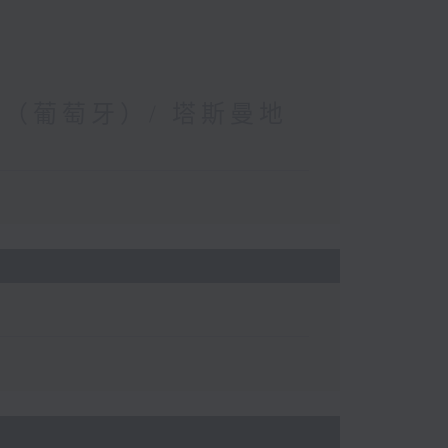
儀（葡萄牙）/ 塔斯曼地
）