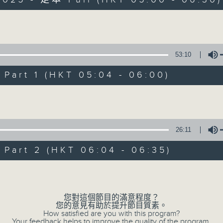
Volume
53:10
art 1 (HKT 05:04 - 06:00)
清晨爽利 （與第
Volume
聯絡
所有集數
26:11
art 2 (HKT 06:04 - 06:35)
您喜歡這個節目嗎?
Volume
「清晨爽利」節目內容豐富，集保健、生活
您對這個節目的滿意程度？
您的意見有助於提升節目質素。
「健健康康在清晨」 由 專業導師教授不同
How satisfied are you with this program?
Your feedback helps to improve the quality of the program.