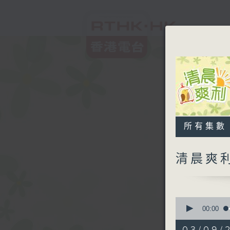
所有集數
清晨爽
0
seconds
00:00
of
1
03/09/