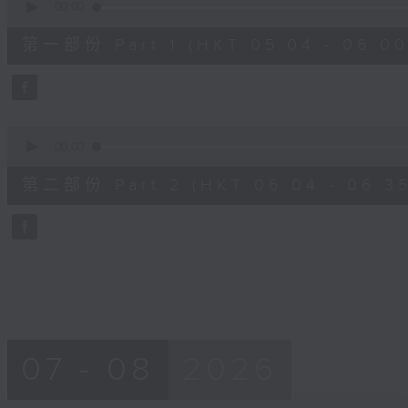
seconds
00:00
of
56
第一部份 Part 1 (HKT 05:04 - 06:00
minutes,
10
seconds
Volume
90%
0
seconds
00:00
of
31
第二部份 Part 2 (HKT 06:04 - 06:35
minutes,
9
seconds
Volume
90%
07 - 08
2026