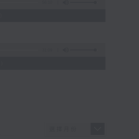
56:10
)
31:09
)