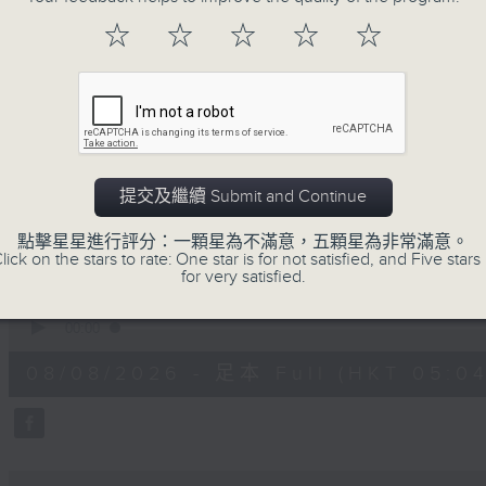
注意的事項 及行山等實用貼士
☆
☆
☆
☆
☆
清晨爽利之齊齊做早操
提交及繼續 Submit and Continue
08/08/2026
點擊星星進行評分：一顆星為不滿意，五顆星為非常滿意。
lick on the stars to rate: One star is for not satisfied, and Five stars 
for very satisfied.
清晨爽利 （與第五台聯播）
0
seconds
00:00
of
1
08/08/2026 - 足本 Full (HKT 05:04
hour,
27
minutes,
0
seconds
Volume
90%
0