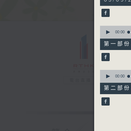
hour,
19
minutes,
11
seconds
90%
0
seconds
00:00
of
53
第一部份 P
minutes,
10
seconds
90%
0
seconds
00:00
電台直播
of
26
第二部份 P
minutes,
11
seconds
90%