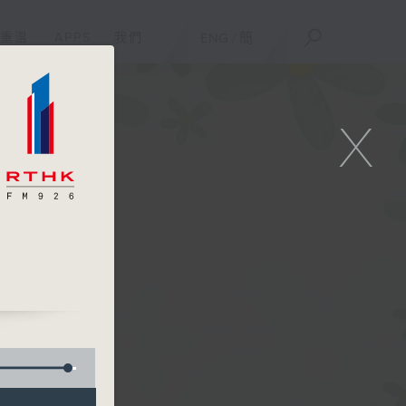
重溫
APPS
我們
ENG
/
簡
X