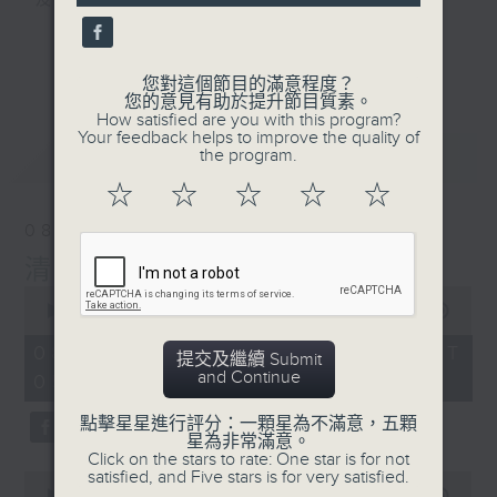
及行山等實用貼士
seconds
更多...
您對這個節目的滿意程度？
您的意見有助於提升節目質素。
How satisfied are you with this program?
清晨爽利之齊齊做早操
Your feedback helps to improve the quality of
最新
LATEST
the program.
☆
☆
☆
☆
☆
08/08/2026
清晨爽利 （與第五台聯播）
0
seconds
00:00
1:27:00
of
1
08/08/2026 - 足本 Full (HKT
提交及繼續 Submit
hour,
and Continue
05:04 - 06:35)
27
minutes,
0
點擊星星進行評分：一顆星為不滿意，五顆
seconds
星為非常滿意。
Click on the stars to rate: One star is for not
satisfied, and Five stars is for very satisfied.
0
seconds
00:00
56:10