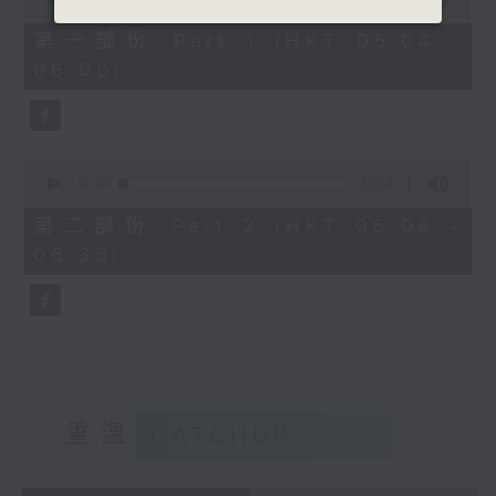
of
56
第一部份 Part 1 (HKT 05:04 -
minutes,
06:00)
10
seconds
0
seconds
00:00
31:09
of
31
第二部份 Part 2 (HKT 06:04 -
minutes,
06:35)
9
seconds
重溫
CATCHUP