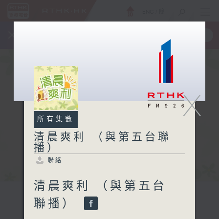
ENG
/
簡
×
全新 RTHK On The Go
取得
一手掌握 RTHK 電台、電視節目
X
所有集數
清晨爽利 （與第五台聯
播）
聯絡
清晨爽利 （與第五台
聯播）