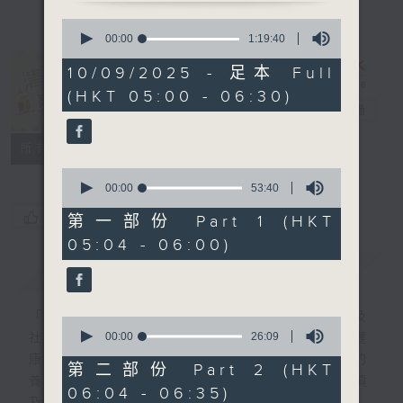
0
seconds
00:00
1:19:40
of
1
10/09/2025 - 足本 Full
hour,
清晨爽利 （與
(HKT 05:00 - 06:30)
19
第五台聯播）
電台直播
minutes,
40
seconds
聯絡
所有集數
0
seconds
00:00
53:40
of
您喜歡這個節目嗎?
53
第一部份 Part 1 (HKT
minutes,
05:04 - 06:00)
40
seconds
簡介
GIST
「清晨爽利」節目內容豐富，集保健、生活及
0
seconds
00:00
26:09
社會資訊等元素於一身。主要環節有：「健健
of
康康在清晨」 由 專業導師教授不同類型的
26
第二部份 Part 2 (HKT
minutes,
養生運動、保健常識、運動時需要注意的事項
06:04 - 06:35)
9