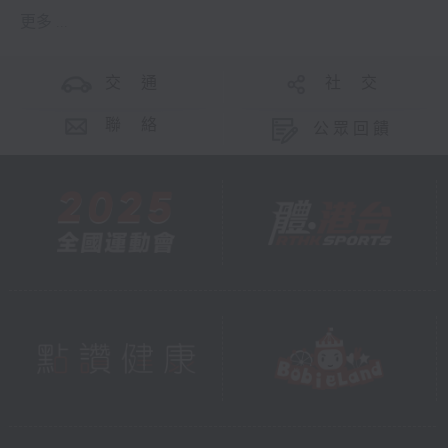
更多 ...
交 通
社 交
聯 絡
公眾回饋