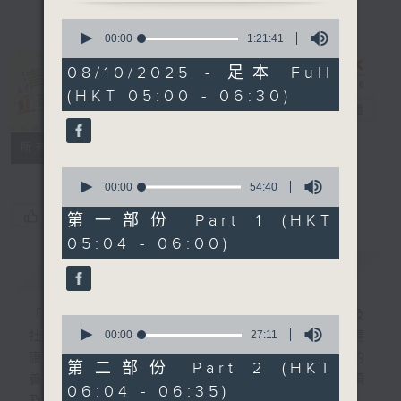
0
seconds
00:00
1:21:41
of
1
08/10/2025 - 足本 Full
hour,
清晨爽利 （與
(HKT 05:00 - 06:30)
21
第五台聯播）
電台直播
minutes,
41
seconds
聯絡
所有集數
0
seconds
00:00
54:40
of
您喜歡這個節目嗎?
54
第一部份 Part 1 (HKT
minutes,
05:04 - 06:00)
40
seconds
簡介
GIST
「清晨爽利」節目內容豐富，集保健、生活及
0
seconds
00:00
27:11
社會資訊等元素於一身。主要環節有：「健健
of
康康在清晨」 由 專業導師教授不同類型的
27
第二部份 Part 2 (HKT
minutes,
養生運動、保健常識、運動時需要注意的事項
06:04 - 06:35)
11