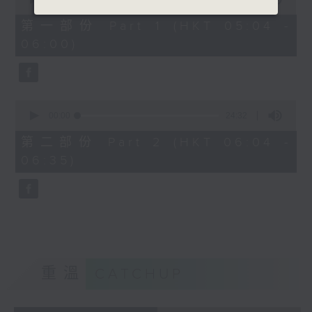
of
52
第一部份 Part 1 (HKT 05:04 -
minutes,
06:00)
40
seconds
0
seconds
00:00
24:32
of
24
第二部份 Part 2 (HKT 06:04 -
minutes,
06:35)
32
seconds
重溫
CATCHUP