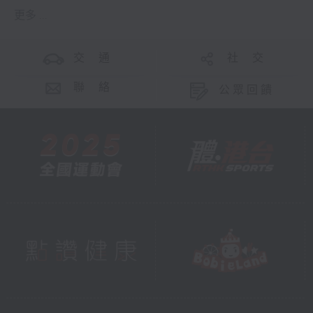
更多 ...
交 通
社 交
聯 絡
公眾回饋