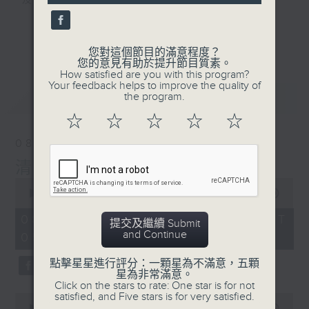
及行山等實用貼士
seconds
更多...
您對這個節目的滿意程度？
您的意見有助於提升節目質素。
How satisfied are you with this program?
清晨爽利之齊齊做早操
Your feedback helps to improve the quality of
最新
LATEST
the program.
☆
☆
☆
☆
☆
08/08/2026
清晨爽利 （與第五台聯播）
0
seconds
00:00
1:16:52
of
1
08/08/2026 - 足本 Full (HKT
提交及繼續 Submit
hour,
and Continue
05:00 - 06:30)
16
minutes,
52
點擊星星進行評分：一顆星為不滿意，五顆
seconds
星為非常滿意。
Click on the stars to rate: One star is for not
satisfied, and Five stars is for very satisfied.
0
seconds
00:00
52:40