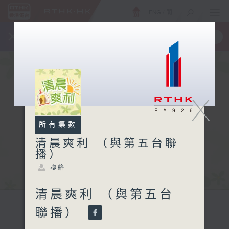
ENG
/
簡
×
全新 RTHK On The Go
取得
一手掌握 RTHK 電台、電視節目
X
所有集數
清晨爽利 （與第五台聯
播）
聯絡
清晨爽利 （與第五台
聯播）