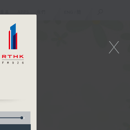
重溫
APPS
我們
ENG
/
簡
X