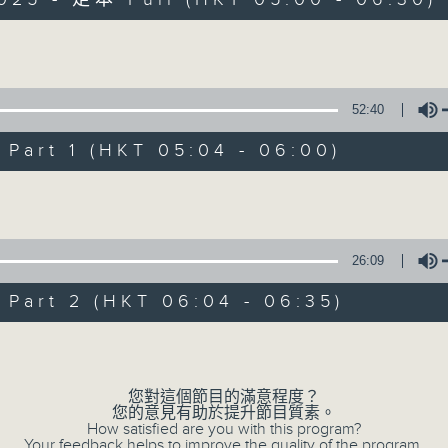
Volume
52:40
art 1 (HKT 05:04 - 06:00)
清晨爽利 （與第
Volume
聯絡
所有集數
26:09
art 2 (HKT 06:04 - 06:35)
您喜歡這個節目嗎?
Volume
「清晨爽利」節目內容豐富，集保健、生活
您對這個節目的滿意程度？
您的意見有助於提升節目質素。
「健健康康在清晨」 由 專業導師教授不同
How satisfied are you with this program?
Your feedback helps to improve the quality of the program.