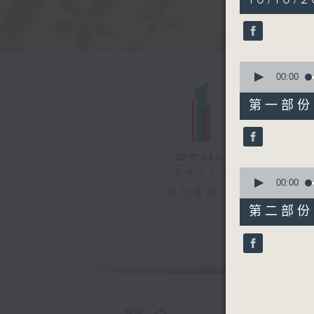
hour,
18
minutes,
39
seconds
90%
0
seconds
00:00
of
52
第一部份 P
minutes,
40
seconds
90%
0
seconds
00:00
電台直播
of
26
第二部份 P
minutes,
9
seconds
90%