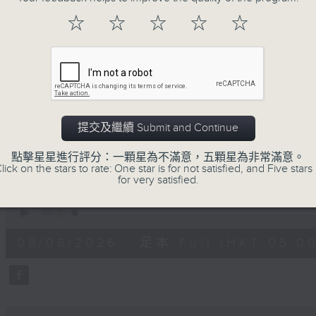
注意的事項 及行山等實用貼士
☆
☆
☆
☆
☆
清晨爽利之齊齊做早操
提交及繼續 Submit and Continue
08/08/2026
點擊星星進行評分：一顆星為不滿意，五顆星為非常滿意。
lick on the stars to rate: One star is for not satisfied, and Five stars 
for very satisfied.
清晨爽利 （與第五台聯播）
0
seconds
00:00
of
1
08/08/2026 - 足本 Full (HKT 05:00
hour,
16
minutes,
52
seconds
Volume
90%
0