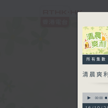
所有集數
清晨爽
0
seconds
00:00
of
1
16/10/2