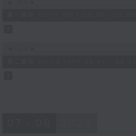
seconds
00:00
of
52
第一部份 Part 1 (HKT 05:04 - 06:00
minutes,
40
seconds
Volume
90%
0
seconds
00:00
of
24
第二部份 Part 2 (HKT 06:04 - 06:35
minutes,
32
seconds
Volume
90%
07 - 08
2026