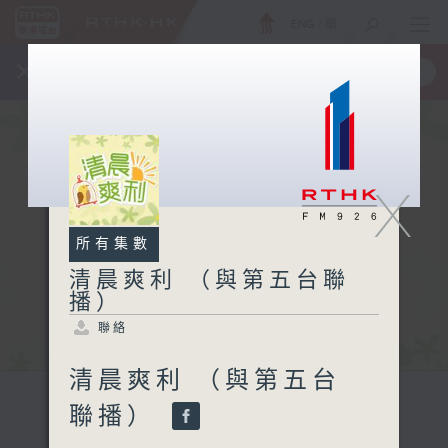
ENG
/
簡
×
全新 RTHK On The Go
取得
一手掌握 RTHK 電台、電視節目
X
所有集數
清晨爽利 （與第五台聯
播）
聯絡
清晨爽利 （與第五台
聯播）