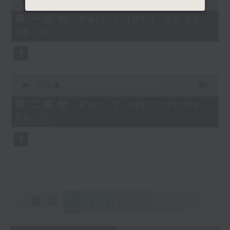
of
56
第一部份 Part 1 (HKT 05:04 -
minutes,
06:00)
9
seconds
0
seconds
00:00
31:09
of
31
第二部份 Part 2 (HKT 06:04 -
minutes,
06:35)
9
seconds
重溫
CATCHUP