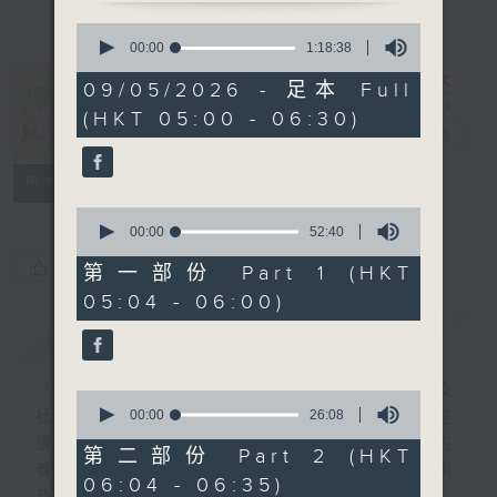
0
seconds
00:00
1:18:38
of
1
09/05/2026 - 足本 Full
hour,
清晨爽利 （與
(HKT 05:00 - 06:30)
18
第五台聯播）
電台直播
minutes,
38
seconds
聯絡
所有集數
0
seconds
00:00
52:40
of
您喜歡這個節目嗎?
52
第一部份 Part 1 (HKT
minutes,
05:04 - 06:00)
40
seconds
簡介
GIST
「清晨爽利」節目內容豐富，集保健、生活及
0
seconds
00:00
26:08
社會資訊等元素於一身。主要環節有：「健健
of
康康在清晨」 由 專業導師教授不同類型的
26
第二部份 Part 2 (HKT
minutes,
養生運動、保健常識、運動時需要注意的事項
06:04 - 06:35)
8