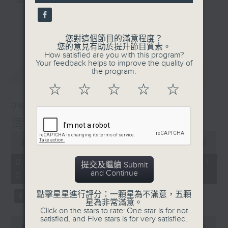
及行山等實用貼士
seconds
更多...
您對這個節目的滿意程度？
您的意見有助於提升節目質素。
How satisfied are you with this program?
清晨爽利之齊齊做早操
Your feedback helps to improve the quality of
最新
LATEST
the program.
☆
☆
☆
☆
☆
06/08/2026
清晨爽利 （與第五台聯播）
0
seconds
00:00
1:26:59
of
1
06/08/2026 - 足本 Full (HKT
提交及繼續 Submit
hour,
and Continue
05:04 - 06:35)
26
minutes,
59
點擊星星進行評分：一顆星為不滿意，五顆
seconds
星為非常滿意。
Click on the stars to rate: One star is for not
satisfied, and Five stars is for very satisfied.
0
seconds
00:00
56:09