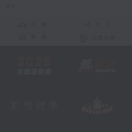
更多 ...
交 通
社 交
聯 絡
公眾回饋