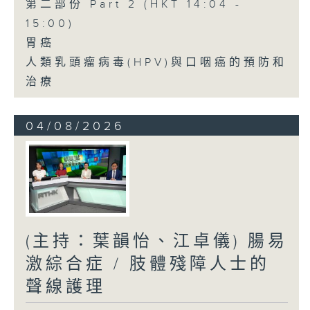
第二部份 Part 2 (HKT 14:04 -
15:00)
胃癌
人類乳頭瘤病毒(HPV)與口咽癌的預防和
治療
04/08/2026
(主持：葉韻怡、江卓儀) 腸易
激綜合症 / 肢體殘障人士的
聲線護理