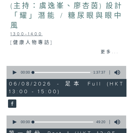
(主持：虞逸峯、廖杏茵) 設計
「耀」潛能 / 糖尿眼與眼中
風
1300-1400
[健康人物專訪]
主題：設計「耀」潛能
更多...
嘉賓：文敏霞(香港耀能協會成人服務副
0
總監)、曾傲晴(香港耀能協會愛睿綜合職
seconds
00:00
1:37:37
of
業康復服務中心導師)、蔡文涵(香港耀能
1
06/08/2026 - 足本 Full (HKT
hour,
13:00 - 15:00)
協會愛睿綜合職業康復服務中心學員)
37
minutes,
37
seconds
1400-1500
0
[醫學會會診日]
seconds
00:00
49:20
of
主題：糖尿眼與眼中風
49