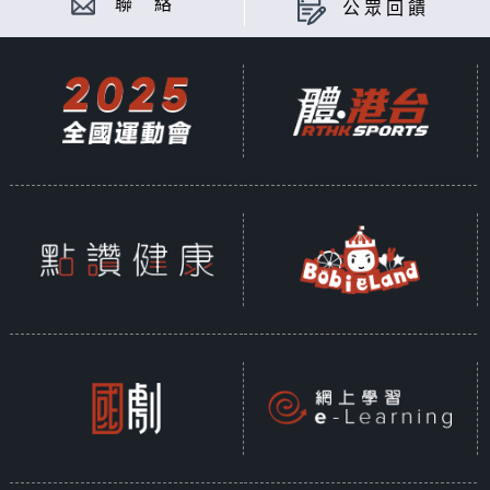
聯 絡
公眾回饋