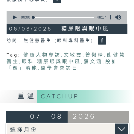
0
seconds
00:00
48:17
of
48
06/08/2026 - 糖尿眼與眼中風
minutes,
17
訪問：熊健慧醫生 (眼科專科醫生)
seconds
Tag:
健康人物專訪
,
文敏霞
,
曾傲晴
,
熊健慧
醫生
,
眼科
,
糖尿眼與眼中風
,
蔡文涵
,
設計
「耀」潛能
,
醫學會會診日
重溫
CATCHUP
07 - 08
2026