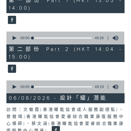
第一部份 Part 1 (HKT 13:05 -
minutes,
嘉賓：熊健慧醫生 (眼科專科醫生)
14:00)
20
seconds
0
seconds
00:00
48:26
of
48
第二部份 Part 2 (HKT 14:04 -
minutes,
15:00)
26
seconds
0
seconds
00:00
49:19
of
49
06/08/2026 - 設計「耀」潛能
minutes,
19
訪問：文敏霞(香港耀能協會成人服務副總監)、
seconds
曾傲晴(香港耀能協會愛睿綜合職業康復服務中
心導師)、蔡文涵(香港耀能協會愛睿綜合職業康
復服務中心學員)