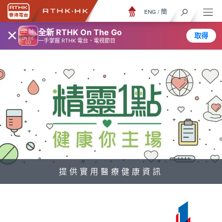
ENG
/
簡
×
全新 RTHK On The Go
取得
一手掌握 RTHK 電台、電視節目
提供實用醫療健康資訊