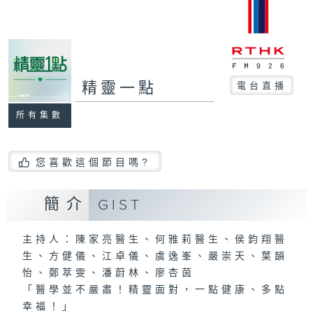
精靈一點
電台直播
所有集數
您喜歡這個節目嗎?
簡介
GIST
主持人：陳家亮醫生、何雅莉醫生、侯鈞翔醫
生、方健儀、江卓儀、虞逸峯、嚴崇天、葉韻
怡、鄭萃雯、潘蔚林、廖杏茵
「醫學並不嚴肅！精靈面對，一點健康、多點
幸福！」