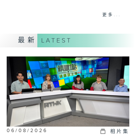
《精靈一點》 健康資訊 守護大眾
更多...
一眾主持與全港愛心醫護，健康專業人士攜
手，組織最強的醫學網絡，提供實用醫療健康
資訊。
最新
LATEST
星期一至五，下午 1 時10分 香港電台第一
台、港台電視31
下午2時 至 3 時 香港電台第一台
06/08/2026
相片集