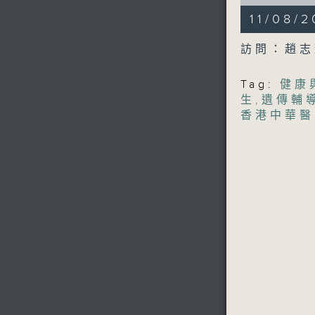
of
19
11/08
minutes,
1
second
V
訪問：趙志
90%
Tag:
健康
生
,
遺傳輔
香港中華醫