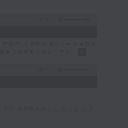
49:19
、曾傲晴(香港耀能協會愛睿綜合職業
睿綜合職業康復服務中心學員)
48:17
,
眼科
,
糖尿眼與眼中風
,
蔡文涵
,
設計