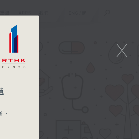
重溫
APPS
我們
ENG
/
簡
X
遺
峯、