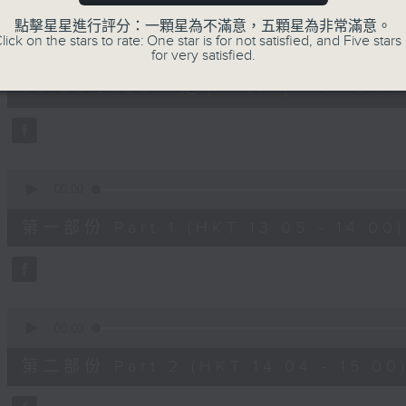
嘉賓：熊健慧醫生 (眼科專科醫生)
點擊星星進行評分：一顆星為不滿意，五顆星為非常滿意。
0
lick on the stars to rate: One star is for not satisfied, and Five stars 
seconds
00:00
for very satisfied.
of
1
06/08/2026 - 足本 Full (HKT 13:00 
hour,
37
minutes,
37
seconds
Volume
90%
0
seconds
00:00
of
49
第一部份 Part 1 (HKT 13:05 - 14:00)
minutes,
20
seconds
Volume
90%
0
seconds
00:00
of
48
第二部份 Part 2 (HKT 14:04 - 15:00
minutes,
26
seconds
Volume