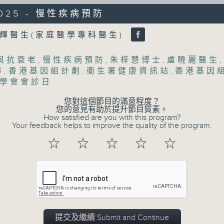
/2025 - 慢性疾病預防
olume
輝醫生(家庭醫學專科醫生)
與抗衰老
,
慢性疾病預防
,
朱梓慧博士
,
盧曉麗醫生
,
06/08/2026
導
,
香港基因組計劃
,
衞生署健康資訊站
,
香港基因
學會會診日
(主持：虞逸峯、廖杏茵) 設計「耀
您對這個節目的滿意程度？
1300-1400
您的意見有助於提升節目質素。
How satisfied are you with this program?
[健康人物專訪]
Your feedback helps to improve the quality of the program.
主題：設計「耀」潛能
☆
☆
☆
☆
☆
嘉賓：文敏霞(香港耀能協會成人服務副總監)
康復服務中心導師)、蔡文涵(香港耀能協會愛睿
1400-1500
[醫學會會診日]
提交及繼續 Submit and Continue
主題：糖尿眼與眼中風