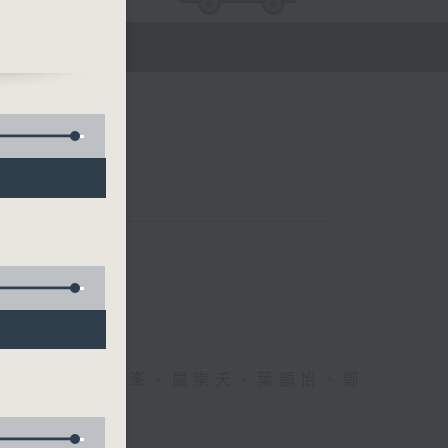
、江卓儀、虞逸峯、嚴崇天、葉韻怡、鄭
幸福！」