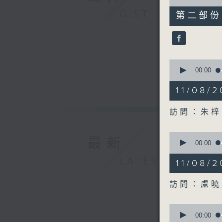
of
47
GIST
第二部份 P
minutes,
19
seconds
90%
0
seconds
00:00
of
48
11/08
minutes,
32
seconds
訪問：朱梓
90%
0
最新
seconds
00:00
of
17
LATEST
11/08
minutes,
17
seconds
訪問：盧曉
90%
0
seconds
00:00