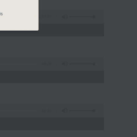
is
1:37:37
- 15:00)
49:20
48:26
)