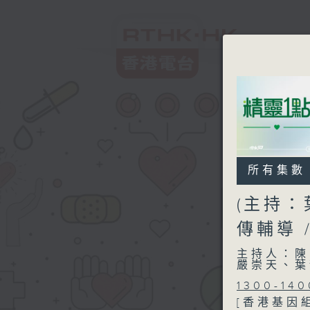
所有集數
(主持：
傳輔導 
主持人：陳
嚴崇天、葉
1300-140
[香港基因組