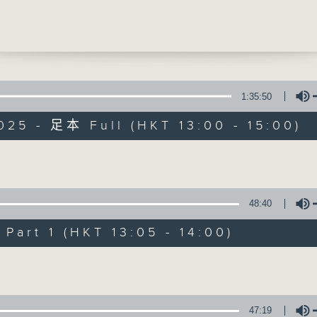
基因組計劃–遺傳輔導
慧博士 (香港基因組中心營運主管(醫務及科學))
提供實用醫療健康資訊
0
康資訊站]
與抗衰老
1:35:50
麗醫生 (衞生署社會衞生服務高級醫生)
025 - 足本 Full (HKT 13:00 - 15:00)
精靈一點
0
醫學會會診日]
所有集數
Volume
疾病預防
輝醫生 (家庭醫學專科醫生)
48:40
您喜歡這個節目嗎?
art 1 (HKT 13:05 - 14:00)
Volume
主持人：陳家亮醫生、何雅莉醫生、方健儀
萃雯、潘蔚林
「醫學並不嚴肅！精靈面對，一點健康、多點
47:19