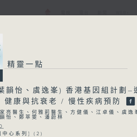
電視
電台
新聞
WEB+
精靈一點
葉韻怡、虞逸峯) 香港基因組計劃–
/ 健康與抗衰老 / 慢性疾病預防
家亮醫生、何雅莉醫生、方健儀、江卓儀、虞逸
韻怡、鄭萃雯、潘蔚林
0
中心系列] (2)