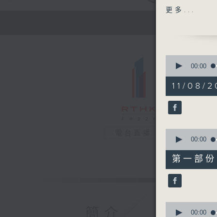
主題：香港
更多...
嘉賓：朱梓
1400-143
[衞生署健
0
主題：健康
seconds
00:00
of
嘉賓：盧曉
1
11/08/2
hour,
35
1430-150
minutes,
[香港中華
50
seconds
主題：慢性
90%
0
電台直播
嘉賓：趙志
seconds
00:00
of
48
第一部份 P
minutes,
40
seconds
90%
0
簡介
seconds
00:00