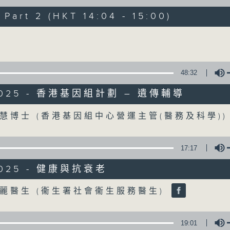
art 2 (HKT 14:04 - 15:00)
《精靈一點》 健康資訊 守護大眾
Volume
一眾主持與全港愛心醫護，健康專業人士攜
健康資訊。
星期一至五，下午 1 時10分 香港電台第一台
48:32
下午2時 至 3 時 香港電台第一台
/2025 - 香港基因組計劃 – 遺傳輔導
Volume
慧博士 (香港基因組中心營運主管(醫務及科學)
17:17
/2025 - 健康與抗衰老
Volume
麗醫生 (衞生署社會衞生服務醫生)
19:01