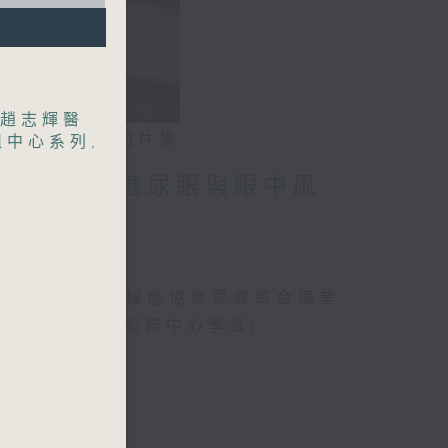
趙志輝醫
相片集
組中心系列
,
」潛能 / 糖尿眼與眼中風
、曾傲晴(香港耀能協會愛睿綜合職業
綜合職業康復服務中心學員)