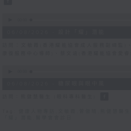
90%
0
seconds
00:00
of
49
06/08/2026 - 設計「耀」潛能
minutes,
19
seconds
Volume
訪問：文敏霞(香港耀能協會成人服務副總監)
90%
康復服務中心導師)、蔡文涵(香港耀能協會愛
0
seconds
00:00
of
48
06/08/2026 - 糖尿眼與眼中風
minutes,
17
seconds
Volume
訪問：熊健慧醫生 (眼科專科醫生)
90%
Tag:
健康人物專訪
,
文敏霞
,
曾傲晴
,
熊健慧醫生
「耀」潛能
,
醫學會會診日