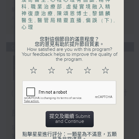
漢奇醫生
,
心裡心理有個謎
,
精神
科
,
職業治療部
,
虛擬實境融入精
網上直播完畢稍後提供節目重溫。
神復康治療
,
陳頌恩博士
,
黎鎮麟
Archive will be available after
醫生
,
醫管局精靈直播
,
偏誤 (下)
,
live webcast
心理
您對這個節目的滿意程度？
您的意見有助於提升節目質素。
06/08/2026
How satisfied are you with this program?
Your feedback helps to improve the quality of
the program.
☆
☆
☆
☆
☆
(主持：虞逸峯、廖杏茵) 設計
「耀」潛能 / 糖尿眼與眼中
風
提交及繼續 Submit
and Continue
足本 Full (HKT 13:00 - 15:00)
點擊星星進行評分：一顆星為不滿意，五顆
第一部份 Part 1 (HKT 13:05 -