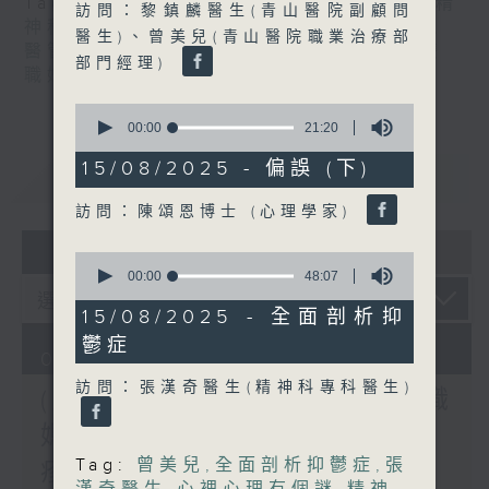
Tag:
潘佩璆醫生
,
皮膚及性病科
,
精神科
,
精
訪問：黎鎮麟醫生(青山醫院副顧問
神科醫學院系列
,
結節性癢疹
,
鄭學輝醫生
,
醫生)、曾美兒(青山醫院職業治療部
醫管局精靈直播
,
長者情緒健康
,
陳麗珊
,
雙
部門經理)
職媽媽的母乳歷程
0
seconds
00:00
21:20
of
21
15/08/2025 - 偏誤 (下)
重溫
CATCHUP
minutes,
20
訪問：陳頌恩博士 (心理學家)
seconds
07 - 08
2026
0
seconds
00:00
48:07
of
48
15/08/2025 - 全面剖析抑
minutes,
鬱症
7
07/08/2026
seconds
訪問：張漢奇醫生(精神科專科醫生)
(主持：方健儀、潘蔚林) 雙職
媽媽的母乳歷程 / 結節性癢
Tag:
曾美兒
,
全面剖析抑鬱症
,
張
疹 / 長者情緒健康