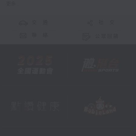
更多 ...
交 通
社 交
聯 絡
公眾回饋