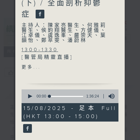
(下) / 全面剖析抑鬱
症
主持人：陳家亮醫生、何雅莉
醫生、侯鈞翔醫生、方健儀、
江卓儀、虞逸峯、嚴崇天、葉
精靈一點
電台直播
韻怡、鄭萃雯、潘蔚林
1300-1330
所有集數
[醫管局精靈直播]
主題：虛擬實境融入精神復康
更多...
治療
您喜歡這個節目嗎?
嘉賓：黎鎮麟醫生 (青山醫院
副顧問醫生)、曾美兒 (青山醫
簡介
GIST
0
院職業治療部部門經理)
seconds
00:00
1:36:24
of
1330-1400
1
主持人：陳家亮醫生、何雅莉醫生、侯鈞翔醫
15/08/2025 - 足本 Full
[心裡心理有個謎]
hour,
生、方健儀、江卓儀、虞逸峯、嚴崇天、葉韻
(HKT 13:00 - 15:00)
36
主題：偏誤 (下)
minutes,
怡、鄭萃雯、潘蔚林
嘉賓：陳頌恩博士 (心理學家)
24
「醫學並不嚴肅！精靈面對，一點健康、多點
seconds
幸福！」
1400-1500