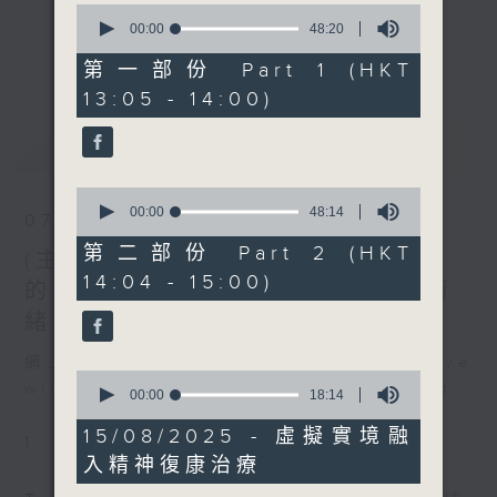
0
主題：全面剖析抑鬱症
seconds
00:00
48:20
《精靈一點》 健康資訊 守護大眾
of
嘉賓：張漢奇醫生 (精神科專
更多...
48
第一部份 Part 1 (HKT
一眾主持與全港愛心醫護，健康專業人士攜
科醫生)
minutes,
13:05 - 14:00)
手，組織最強的醫學網絡，提供實用醫療健康
20
seconds
資訊。
最新
LATEST
星期一至五，下午 1 時10分 香港電台第一
台、港台電視31
0
下午2時 至 3 時 香港電台第一台
seconds
00:00
48:14
07/08/2026
of
48
第二部份 Part 2 (HKT
(主持：方健儀、潘蔚林) 雙職媽媽
minutes,
14:04 - 15:00)
14
的母乳歷程 / 結節性癢疹 / 長者情
seconds
緒健康
網上直播完畢稍後提供節目重溫。 Archive
0
will be available after live webcast
seconds
00:00
18:14
of
18
15/08/2025 - 虛擬實境融
1
minutes,
入精神復康治療
14
seconds