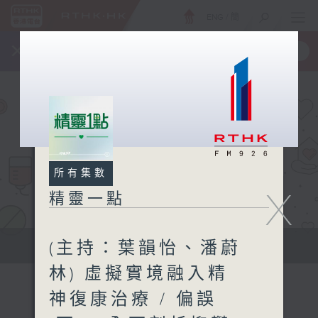
ENG
/
簡
×
全新 RTHK On The Go
取得
一手掌握 RTHK 電台、電視節目
所有集數
X
精靈一點
(主持：葉韻怡、潘蔚
提供實用醫療健康資訊
林) 虛擬實境融入精
神復康治療 / 偏誤