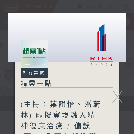
ENG
/
簡
×
全新 RTHK On The Go
取得
一手掌握 RTHK 電台、電視節目
所有集數
精靈一點
X
(主持：葉韻怡、潘蔚
提供實用醫療健康資訊
林) 虛擬實境融入精
神復康治療 / 偏誤