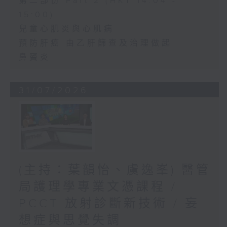
第二部份 Part 2 (HKT 14:04 -
15:00)
兒童心肌炎與心肌病
預防肝癌 由乙肝篩查及治理做起
鼻竇炎
31/07/2026
(主持：葉韻怡、虞逸峯) 醫管
局護理學專業文憑課程 /
PCCT 放射診斷新技術 / 妄
想症與思覺失調