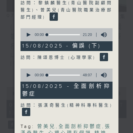
訪問：黎鎮麟醫生(青山醫院副顧問
醫生)、曾美兒(青山醫院職業治療部
07/08/2026
相片集
部門經理)
(主持：方健儀、潘蔚林) 雙職
0
seconds
00:00
21:20
媽媽的母乳歷程 / 結節性癢
of
21
疹 / 長者情緒健康
15/08/2025 - 偏誤 (下)
minutes,
20
1300-1330
訪問：陳頌恩博士 (心理學家)
seconds
[醫管局精靈直播]
0
主題：雙職媽媽的母乳歷程
更多...
seconds
00:00
48:07
of
嘉賓：陳麗珊 (廣華醫院顧問助產士)
48
15/08/2025 - 全面剖析抑
0
minutes,
1330-1400
鬱症
seconds
00:00
1:38:06
7
of
seconds
主題：結節性癢疹
1
07/08/2026 - 足本 Full (HKT
訪問：張漢奇醫生(精神科專科醫生)
hour,
13:00 - 15:00)
嘉賓：鄭學輝醫生(皮膚及性病科專科醫
38
minutes,
6
生)
Tag:
曾美兒
,
全面剖析抑鬱症
,
張
seconds