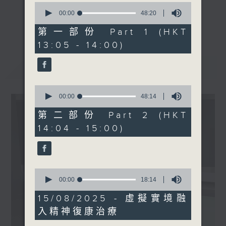
0
主題：全面剖析抑鬱症
seconds
00:00
48:20
《精靈一點》 健康資訊 守護大眾
of
嘉賓：張漢奇醫生 (精神科專
更多...
48
第一部份 Part 1 (HKT
一眾主持與全港愛心醫護，健康專業人士攜
科醫生)
minutes,
13:05 - 14:00)
手，組織最強的醫學網絡，提供實用醫療健康
20
seconds
資訊。
最新
LATEST
星期一至五，下午 1 時10分 香港電台第一
台、港台電視31
0
下午2時 至 3 時 香港電台第一台
seconds
00:00
48:14
of
48
第二部份 Part 2 (HKT
minutes,
14:04 - 15:00)
14
seconds
0
seconds
00:00
18:14
of
18
15/08/2025 - 虛擬實境融
minutes,
入精神復康治療
14
seconds