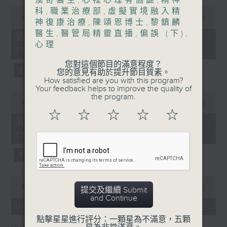
漢奇醫生
,
心裡心理有個謎
,
精神
0
科
,
職業治療部
,
虛擬實境融入精
1400-1500
seconds
00:00
48:50
神復康治療
,
陳頌恩博士
,
黎鎮麟
of
[精神科醫學院系列]
醫生
,
醫管局精靈直播
,
偏誤 (下)
,
48
第一部份 Part 1 (HKT 13:05 -
minutes,
心理
主題：長者情緒健康
14:00)
50
seconds
您對這個節目的滿意程度？
嘉賓：潘佩璆醫生(精神科專科醫生)
您的意見有助於提升節目質素。
How satisfied are you with this program?
Your feedback helps to improve the quality of
0
the program.
seconds
00:00
49:26
of
☆
☆
☆
☆
☆
49
第二部份 Part 2 (HKT 14:04 -
minutes,
15:00)
26
seconds
0
seconds
00:00
18:44
提交及繼續 Submit
of
and Continue
18
07/08/2026 - 雙職媽媽的母乳歷程
minutes,
點擊星星進行評分：一顆星為不滿意，五顆
44
訪問：陳麗珊 (廣華醫院顧問助產士)