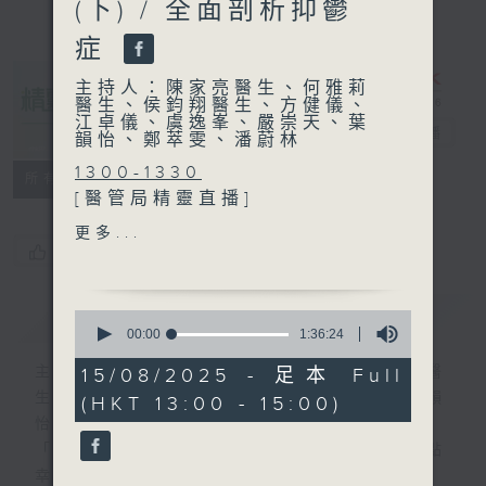
(下) / 全面剖析抑鬱
症
主持人：陳家亮醫生、何雅莉
醫生、侯鈞翔醫生、方健儀、
江卓儀、虞逸峯、嚴崇天、葉
精靈一點
電台直播
韻怡、鄭萃雯、潘蔚林
1300-1330
所有集數
[醫管局精靈直播]
主題：虛擬實境融入精神復康
更多...
治療
您喜歡這個節目嗎?
嘉賓：黎鎮麟醫生 (青山醫院
副顧問醫生)、曾美兒 (青山醫
簡介
GIST
0
院職業治療部部門經理)
seconds
00:00
1:36:24
of
1330-1400
1
主持人：陳家亮醫生、何雅莉醫生、侯鈞翔醫
15/08/2025 - 足本 Full
[心裡心理有個謎]
hour,
生、方健儀、江卓儀、虞逸峯、嚴崇天、葉韻
(HKT 13:00 - 15:00)
36
主題：偏誤 (下)
minutes,
怡、鄭萃雯、潘蔚林
嘉賓：陳頌恩博士 (心理學家)
24
「醫學並不嚴肅！精靈面對，一點健康、多點
seconds
幸福！」
1400-1500