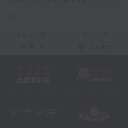
用藥小知識- 買藥與儲存學問
更多 ...
交 通
社 交
聯 絡
公眾回饋