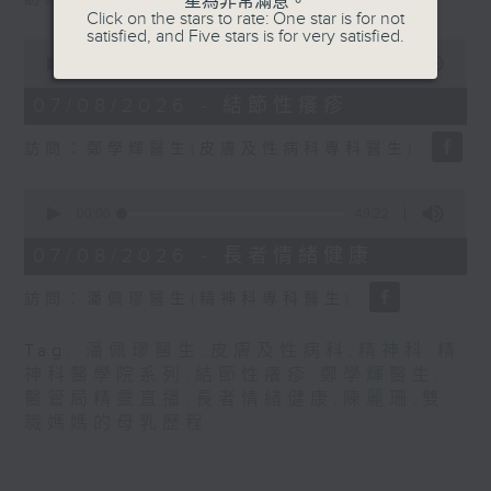
星為非常滿意。
seconds
Click on the stars to rate: One star is for not
satisfied, and Five stars is for very satisfied.
0
seconds
00:00
21:31
of
21
07/08/2026 - 結節性癢疹
minutes,
31
訪問：鄭學輝醫生(皮膚及性病科專科醫生)
seconds
0
seconds
00:00
49:22
of
49
07/08/2026 - 長者情緒健康
minutes,
22
訪問：潘佩璆醫生(精神科專科醫生)
seconds
Tag:
潘佩璆醫生
,
皮膚及性病科
,
精神科
,
精
神科醫學院系列
,
結節性癢疹
,
鄭學輝醫生
,
醫管局精靈直播
,
長者情緒健康
,
陳麗珊
,
雙
職媽媽的母乳歷程