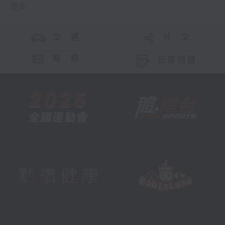
更多 ...
交 通
社 交
聯 絡
公眾回饋