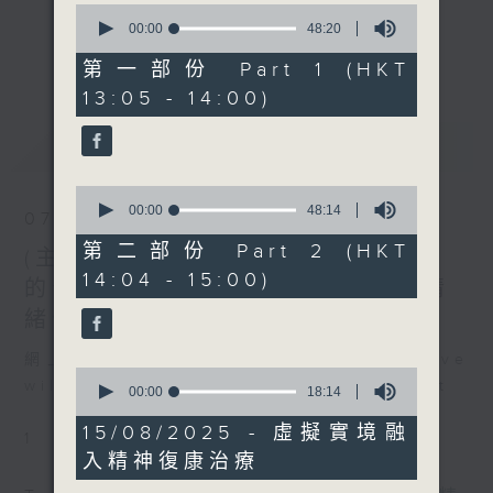
0
主題：全面剖析抑鬱症
seconds
00:00
48:20
《精靈一點》 健康資訊 守護大眾
of
嘉賓：張漢奇醫生 (精神科專
更多...
48
第一部份 Part 1 (HKT
一眾主持與全港愛心醫護，健康專業人士攜
科醫生)
minutes,
13:05 - 14:00)
手，組織最強的醫學網絡，提供實用醫療健康
20
seconds
資訊。
最新
LATEST
星期一至五，下午 1 時10分 香港電台第一
台、港台電視31
0
下午2時 至 3 時 香港電台第一台
seconds
00:00
48:14
07/08/2026
of
48
第二部份 Part 2 (HKT
(主持：方健儀、潘蔚林) 雙職媽媽
minutes,
14:04 - 15:00)
14
的母乳歷程 / 結節性癢疹 / 長者情
seconds
緒健康
網上直播完畢稍後提供節目重溫。 Archive
0
will be available after live webcast
seconds
00:00
18:14
of
18
15/08/2025 - 虛擬實境融
1
minutes,
入精神復康治療
14
seconds