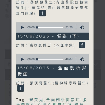
Tag:
潘佩璆醫生
,
皮膚及性病科
,
精神科
,
精
訪問：黎鎮麟醫生(青山醫院副顧問
神科醫學院系列
,
結節性癢疹
,
鄭學輝醫生
,
醫生)、曾美兒(青山醫院職業治療部
醫管局精靈直播
,
長者情緒健康
,
陳麗珊
,
雙
部門經理)
職媽媽的母乳歷程
0
seconds
00:00
21:20
of
21
15/08/2025 - 偏誤 (下)
重溫
CATCHUP
minutes,
20
訪問：陳頌恩博士 (心理學家)
seconds
07 - 08
2026
0
seconds
00:00
48:07
of
48
15/08/2025 - 全面剖析抑
minutes,
鬱症
7
07/08/2026
seconds
訪問：張漢奇醫生(精神科專科醫生)
(主持：方健儀、潘蔚林) 雙職
媽媽的母乳歷程 / 結節性癢
Tag:
曾美兒
,
全面剖析抑鬱症
,
張
疹 / 長者情緒健康