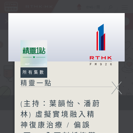
ENG
/
簡
×
全新 RTHK On The Go
取得
一手掌握 RTHK 電台、電視節目
所有集數
X
精靈一點
(主持：葉韻怡、潘蔚
提供實用醫療健康資訊
林) 虛擬實境融入精
神復康治療 / 偏誤