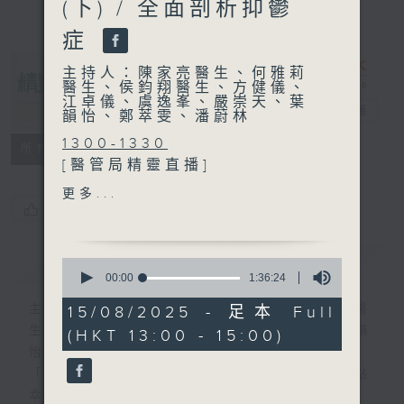
(下) / 全面剖析抑鬱
症
主持人：陳家亮醫生、何雅莉
醫生、侯鈞翔醫生、方健儀、
江卓儀、虞逸峯、嚴崇天、葉
精靈一點
電台直播
韻怡、鄭萃雯、潘蔚林
1300-1330
所有集數
[醫管局精靈直播]
主題：虛擬實境融入精神復康
更多...
治療
您喜歡這個節目嗎?
嘉賓：黎鎮麟醫生 (青山醫院
副顧問醫生)、曾美兒 (青山醫
簡介
GIST
0
院職業治療部部門經理)
seconds
00:00
1:36:24
of
1330-1400
1
主持人：陳家亮醫生、何雅莉醫生、侯鈞翔醫
15/08/2025 - 足本 Full
[心裡心理有個謎]
hour,
生、方健儀、江卓儀、虞逸峯、嚴崇天、葉韻
(HKT 13:00 - 15:00)
36
主題：偏誤 (下)
minutes,
怡、鄭萃雯、潘蔚林
嘉賓：陳頌恩博士 (心理學家)
24
「醫學並不嚴肅！精靈面對，一點健康、多點
seconds
幸福！」
1400-1500