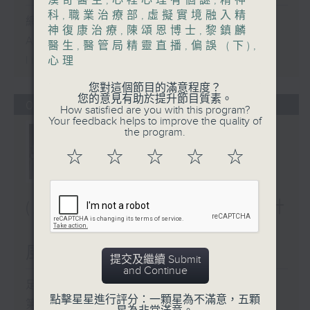
漢奇醫生
,
心裡心理有個謎
,
精神
科
,
職業治療部
,
虛擬實境融入精
網上直播完畢稍後提供節目重溫。
神復康治療
,
陳頌恩博士
,
黎鎮麟
Archive will be available after
醫生
,
醫管局精靈直播
,
偏誤 (下)
,
live webcast
心理
您對這個節目的滿意程度？
您的意見有助於提升節目質素。
06/08/2026
How satisfied are you with this program?
Your feedback helps to improve the quality of
the program.
☆
☆
☆
☆
☆
(主持：虞逸峯、廖杏茵) 設計
「耀」潛能 / 糖尿眼與眼中
風
提交及繼續 Submit
and Continue
足本 Full (HKT 13:00 - 15:00)
點擊星星進行評分：一顆星為不滿意，五顆
第一部份 Part 1 (HKT 13:05 -