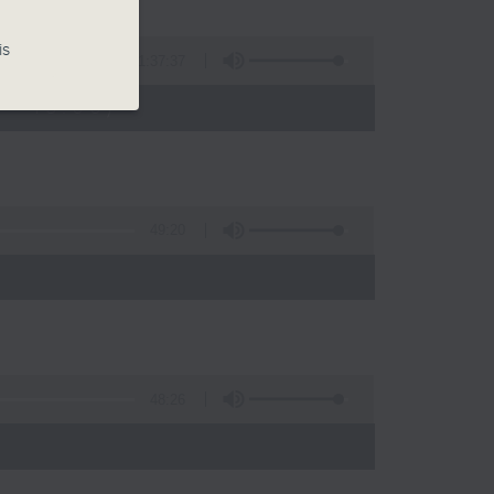
is
1:37:37
- 15:00)
49:20
48:26
)