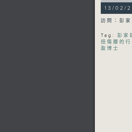
of
49
13/02
minutes,
45
seconds
訪問：彭家
90%
Tag:
彭家
扭傷腰的行
盈博士