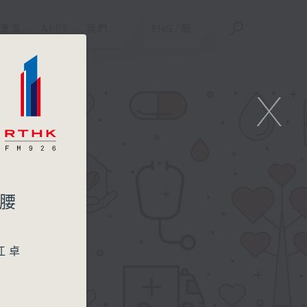
重溫
APPS
我們
ENG
/
簡
X
傷腰
江卓