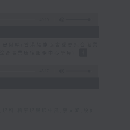
49:19
、曾傲晴(香港耀能協會愛睿綜合職業
睿綜合職業康復服務中心學員)
48:17
,
眼科
,
糖尿眼與眼中風
,
蔡文涵
,
設計