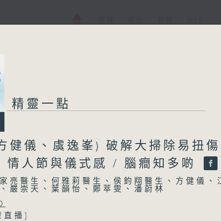
電視
電台
新聞
WEB+
精靈一點
方健儀、虞逸峯) 破解大掃除易扭
/ 情人節與儀式感 / 腦癎知多啲
家亮醫生、何雅莉醫生、侯鈞翔醫生、方健儀、
、嚴崇天、葉韻怡、鄭萃雯、潘蔚林
0
靈直播]