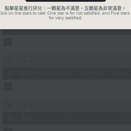
嘉賓：熊健慧醫生 (眼科專科醫生)
點擊星星進行評分：一顆星為不滿意，五顆星為非常滿意。
0
lick on the stars to rate: One star is for not satisfied, and Five stars 
seconds
00:00
for very satisfied.
of
1
06/08/2026 - 足本 Full (HKT 13:00 
hour,
37
minutes,
37
seconds
Volume
90%
0
seconds
00:00
of
49
第一部份 Part 1 (HKT 13:05 - 14:00)
minutes,
20
seconds
Volume
90%
0
seconds
00:00
of
48
第二部份 Part 2 (HKT 14:04 - 15:00
minutes,
26
seconds
Volume