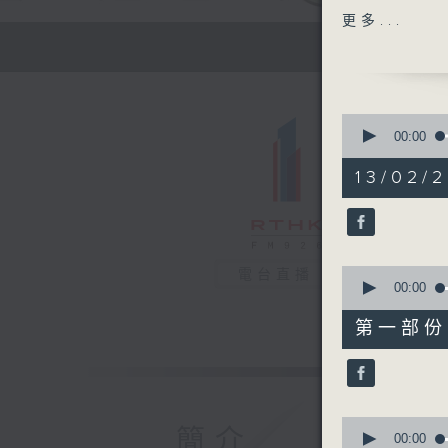
主題：破解
更多...
嘉賓：黎慧
1330-140
[心裡心理
0
主題：情人
seconds
00:00
of
嘉賓：陳頌
1
13/02/2
hour,
39
1400-150
minutes,
主題：腦癎
18
seconds
嘉賓：彭家
90%
0
電台直播
seconds
00:00
of
49
第一部份 P
minutes,
40
seconds
90%
0
簡介
seconds
00:00