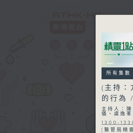
所有集數
(主持：
的行為 
主持人：陳
儀、虞逸峯
1300-133
[醫管局精