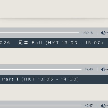
大掃除易扭傷腰的行為
盈博士 (戴麟趾康復中心資深物理治療師)
提供實用醫療健康資訊
0
有個謎]
節與儀式感
1:39:18
恩博士 (心理學家)
026 - 足本 Full (HKT 13:00 - 15:00)
精靈一點
0
知多啲
所有集數
Volume
雄醫生(神經外科專科醫生)
49:40
您喜歡這個節目嗎?
art 1 (HKT 13:05 - 14:00)
Volume
主持人：陳家亮醫生、何雅莉醫生、侯鈞翔
天、葉韻怡、鄭萃雯、潘蔚林
「醫學並不嚴肅！精靈面對，一點健康、多點
49:47