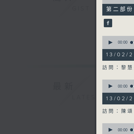
of
49
GIST
第二部份 P
minutes,
47
seconds
90%
0
seconds
00:00
of
19
13/02
minutes,
30
seconds
訪問：黎慧
90%
0
最新
seconds
00:00
of
21
LATEST
13/02
minutes,
28
seconds
訪問：陳頌
90%
0
seconds
00:00