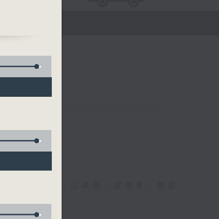
醫生、方健儀、江卓儀、虞逸峯、嚴崇
幸福！」