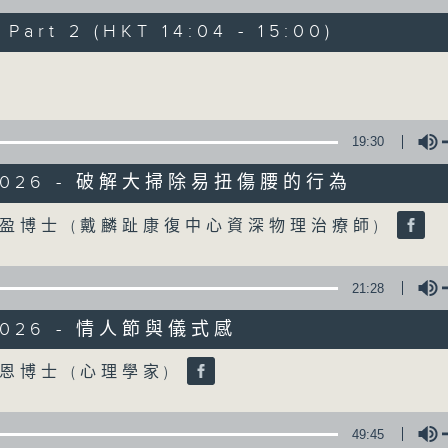
art 2 (HKT 14:04 - 15:00)
《精靈一點》 健康資訊 守護大眾
Volume
一眾主持與全港愛心醫護，健康專業人士攜
健康資訊。
星期一至五，下午 1 時10分 香港電台第一台
19:30
下午2時 至 3 時 香港電台第一台
/2026 - 破解大掃除易扭傷腰的行為
Volume
盈博士 (戴麟趾康復中心資深物理治療師)
21:28
/2026 - 情人節與儀式感
Volume
恩博士 (心理學家)
49:45