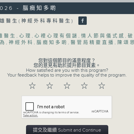
/2026 - 腦癎知多啲
Volume
雄醫生(神經外科專科醫生)
雄醫生
,
心理
,
心裡心理有個謎
,
情人節與儀式感
,
破
06/08/2026
為
,
神經外科
,
腦癎知多啲
,
醫管局精靈直播
,
陳頌
(主持：虞逸峯、廖杏茵) 設計「耀
您對這個節目的滿意程度？
1300-1400
您的意見有助於提升節目質素。
How satisfied are you with this program?
[健康人物專訪]
Your feedback helps to improve the quality of the program.
主題：設計「耀」潛能
☆
☆
☆
☆
☆
嘉賓：文敏霞(香港耀能協會成人服務副總監)
康復服務中心導師)、蔡文涵(香港耀能協會愛睿
1400-1500
[醫學會會診日]
提交及繼續 Submit and Continue
主題：糖尿眼與眼中風