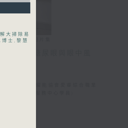
解大掃除易
相片集
恩博士
,
黎慧
」潛能 / 糖尿眼與眼中風
、曾傲晴(香港耀能協會愛睿綜合職業
綜合職業康復服務中心學員)