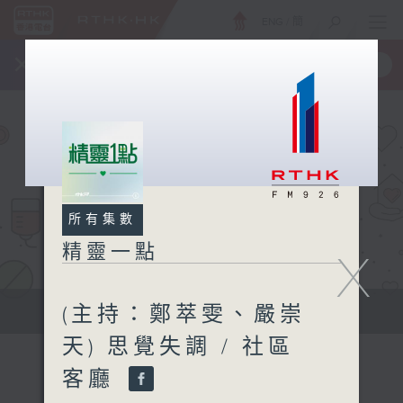
ENG
/
簡
×
全新 RTHK On The Go
取得
一手掌握 RTHK 電台、電視節目
所有集數
精靈一點
X
(主持：鄭萃雯、嚴崇
提供實用醫療健康資訊
天) 思覺失調 / 社區
客廳