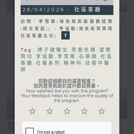
of
48
28/04/2026 - 社區客廳
minutes,
07/08/2026
相片集
9
訪問：李雪華(保良局高級服務經理
seconds
(主持：方健儀、潘蔚林) 雙職
(綜合家庭)) 、李協勤(保良局筲箕灣
媽媽的母乳歷程 / 結節性癢
社區客廳主任)
疹 / 長者情緒健康
Tag:
傅子健醫生
,
思覺失調
,
望聞
1300-1330
問切
,
李協勤
,
李雪華
,
石華鋒
,
社區
客廳
,
社署系列
,
精神科
,
註冊中醫
[醫管局精靈直播]
師
主題：雙職媽媽的母乳歷程
更多...
您對這個節目的滿意程度？
嘉賓：陳麗珊 (廣華醫院顧問助產士)
您的意見有助於提升節目質素。
0
How satisfied are you with this program?
1330-1400
seconds
00:00
1:50:59
Your feedback helps to improve the quality of
of
the program.
主題：結節性癢疹
1
07/08/2026 - 足本 Full (HKT
hour,
☆
☆
☆
☆
☆
13:05 - 15:00)
嘉賓：鄭學輝醫生(皮膚及性病科專科醫
50
minutes,
59
生)
seconds