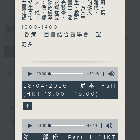
主持人：陳家亮醫生、何雅莉
醫生、侯鈞翔醫生、方健儀、
江卓儀、虞逸峯、嚴崇天、葉
韻怡、鄭萃雯、潘蔚林
1300-1400
[香港中西醫結合醫學會- 望
精靈一點
電台直播
聞問切]
更多...
主題：思覺失調
所有集數
嘉賓：傅子健醫生(精神科專
科醫生)、石華鋒(註冊中醫師)
0
1400-1500
您喜歡這個節目嗎?
seconds
00:00
1:36:48
of
[社署系列]
1
28/04/2026 - 足本 Full
主題：社區客廳
hour,
簡介
GIST
(HKT 13:00 - 15:00)
36
嘉賓：李雪華(保良局高級服
minutes,
務經理(綜合家庭)) 、李協勤
48
主持人：陳家亮醫生、何雅莉醫生、侯鈞翔醫
seconds
(保良局筲箕灣社區客廳主任)
生、方健儀、江卓儀、虞逸峯、嚴崇天、葉韻
0
怡、鄭萃雯、潘蔚林
seconds
00:00
48:40
「醫學並不嚴肅！精靈面對，一點健康、多點
of
48
第一部份 Part 1 (HKT
幸福！」