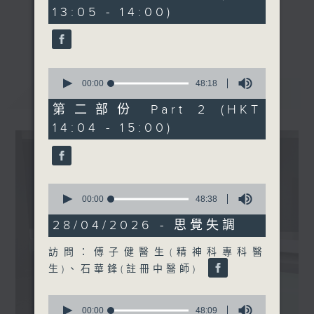
minutes,
13:05 - 14:00)
40
seconds
《精靈一點》 健康資訊 守護大眾
更多...
一眾主持與全港愛心醫護，健康專業人士攜
手，組織最強的醫學網絡，提供實用醫療健康
0
資訊。
seconds
00:00
48:18
最新
LATEST
of
星期一至五，下午 1 時10分 香港電台第一
48
第二部份 Part 2 (HKT
台、港台電視31
minutes,
14:04 - 15:00)
18
下午2時 至 3 時 香港電台第一台
seconds
0
seconds
00:00
48:38
of
48
28/04/2026 - 思覺失調
minutes,
38
訪問：傅子健醫生(精神科專科醫
seconds
生)、石華鋒(註冊中醫師)
0
seconds
00:00
48:09