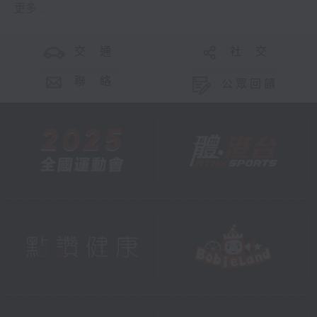
更多 ...
交 通
社 交
聯 絡
公眾回饋