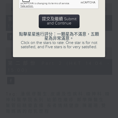
0
1400-1500
seconds
00:00
55:00
of
[精神科醫學院系列]
55
第一部份 Part 1 (HKT 13:05 -
提交及繼續 Submit
minutes,
and Continue
主題：長者情緒健康
14:00)
0
seconds
嘉賓：潘佩璆醫生(精神科專科醫生)
點擊星星進行評分：一顆星為不滿意，五顆
星為非常滿意。
Click on the stars to rate: One star is for not
satisfied, and Five stars is for very satisfied.
0
seconds
00:00
56:09
of
56
第二部份 Part 2 (HKT 14:04 -
minutes,
15:00)
9
seconds
Tag:
潘佩璆醫生
,
皮膚及性病科
,
精神科
,
精
神科醫學院系列
,
結節性癢疹
,
鄭學輝醫生
,
醫管局精靈直播
,
長者情緒健康
,
陳麗珊
,
雙
職媽媽的母乳歷程