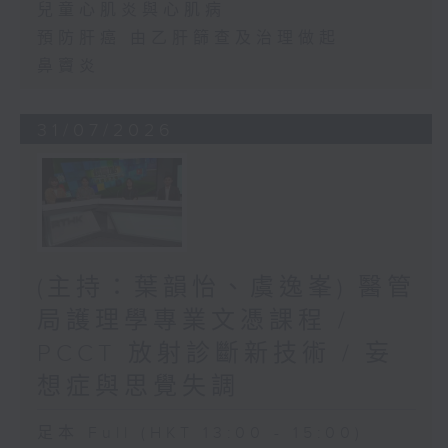
兒童心肌炎與心肌病
預防肝癌 由乙肝篩查及治理做起
鼻竇炎
31/07/2026
(主持：葉韻怡、虞逸峯) 醫管
局護理學專業文憑課程 /
PCCT 放射診斷新技術 / 妄
想症與思覺失調
足本 Full (HKT 13:00 - 15:00)