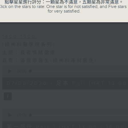
點擊星星進行評分：一顆星為不滿意，五顆星為非常滿意。
1330-1400
lick on the stars to rate: One star is for not satisfied, and Five stars 
for very satisfied.
主題：結節性癢疹
嘉賓：鄭學輝醫生(皮膚及性病科專科醫生)
1400-1500
[精神科醫學院系列]
主題：長者情緒健康
嘉賓：潘佩璆醫生(精神科專科醫生)
0
seconds
00:00
of
1
07/08/2026 - 足本 Full (HKT 13:00 
hour,
38
minutes,
6
seconds
Volume
90%
0
seconds
00:00
of
48
第一部份 Part 1 (HKT 13:05 - 14:00)