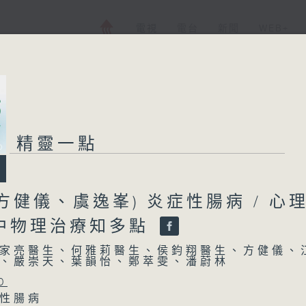
電視
電台
新聞
WEB+
精靈一點
方健儀、虞逸峯) 炎症性腸病 / 心
水中物理治療知多點
家亮醫生、何雅莉醫生、侯鈞翔醫生、方健儀、
、嚴崇天、葉韻怡、鄭萃雯、潘蔚林
0
症性腸病