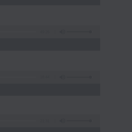
49:26
)
18:44
21:31