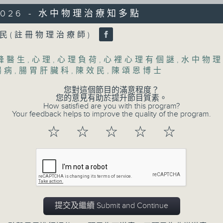
/2026 - 水中物理治療知多點
Volume
民(註冊物理治療師)
鋒醫生
,
心理
,
心理負荷
,
心裡心理有個謎
,
水中物理
腸病
,
腸胃肝臟科
,
陳效民
,
陳頌恩博士
您對這個節目的滿意程度？
您的意見有助於提升節目質素。
How satisfied are you with this program?
Your feedback helps to improve the quality of the program.
07/08/2026
☆
☆
☆
☆
☆
(主持：方健儀、潘蔚林) 雙職媽
/ 長者情緒健康
1300-1330
[醫管局精靈直播]
主題：雙職媽媽的母乳歷程
提交及繼續 Submit and Continue
嘉賓：陳麗珊 (廣華醫院顧問助產士)