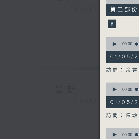
of
51
GIST
第二部份 P
minutes,
14
seconds
90%
0
seconds
00:00
of
21
01/05
minutes,
11
seconds
訪問：余霆
90%
0
最新
seconds
00:00
of
22
LATEST
01/05/
minutes,
45
seconds
訪問：陳頌
90%
0
seconds
00:00