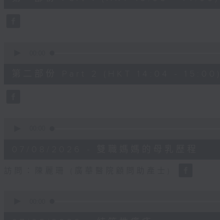
minutes,
50
seconds
Volume
90%
0
seconds
00:00
of
49
第二部份 Part 2 (HKT 14:04 - 15:00
minutes,
26
seconds
Volume
90%
0
seconds
00:00
of
18
07/08/2026 - 雙職媽媽的母乳歷程
minutes,
44
seconds
Volume
訪問：陳麗珊 (廣華醫院顧問助產士)
90%
0
seconds
00:00
of
21