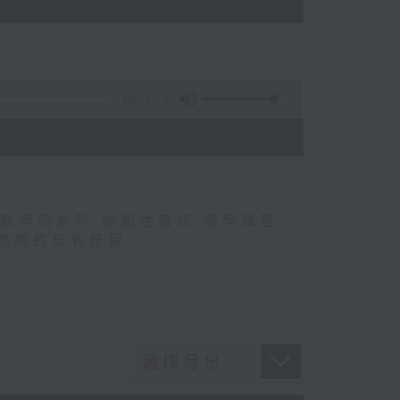
49:22
醫學院系列
,
結節性癢疹
,
鄭學輝醫
媽媽的母乳歷程