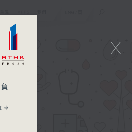
重溫
APPS
我們
ENG
/
簡
X
理負
江卓