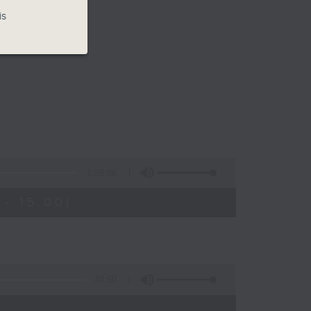
is
1:38:06
- 15:00)
48:50