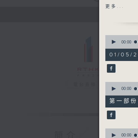
嘉賓：余霆
更多...
1330-140
[心裡心理
主題：心理
嘉賓：陳頌
0
seconds
00:00
of
1400-150
1
01/05/2
主題：水中
hour,
42
嘉賓：陳效
minutes,
24
seconds
90%
0
電台直播
seconds
00:00
of
51
第一部份 P
minutes,
20
seconds
90%
0
簡介
seconds
00:00