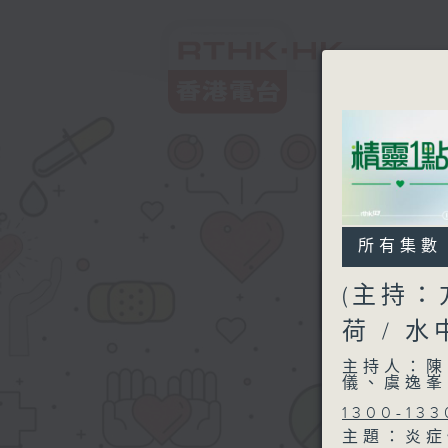
所有集數
(主持：
荷 / 
主持人：陳
儀、虞逸峯
1300-133
主題：炎