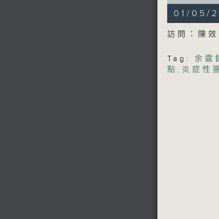
of
51
01/05
minutes,
12
seconds
訪問：陳效
90%
Tag:
余霆
點
,
炎症性