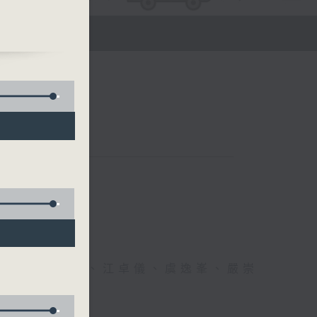
醫生、方健儀、江卓儀、虞逸峯、嚴崇
幸福！」