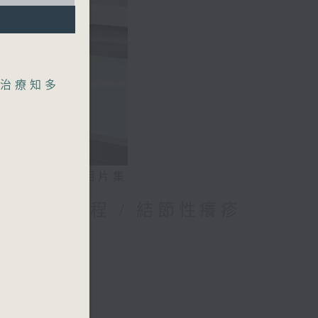
治療知多
相片集
媽的母乳歷程 / 結節性癢疹