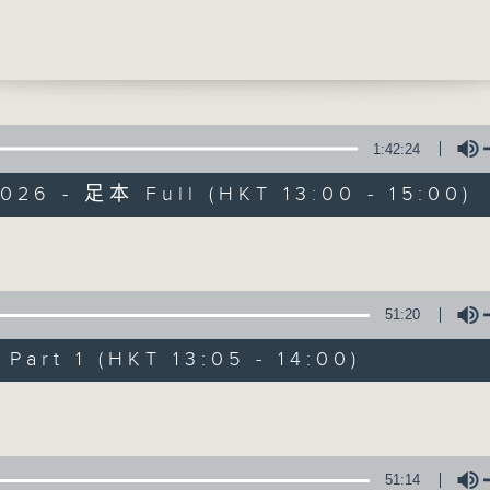
鋒醫生(腸胃肝臟科專科醫生)
0
提供實用醫療健康資訊
有個謎]
負荷
恩博士 (心理學家)
1:42:24
0
026 - 足本 Full (HKT 13:00 - 15:00)
物理治療知多點
精靈一點
民(註冊物理治療師)
所有集數
Volume
51:20
您喜歡這個節目嗎?
art 1 (HKT 13:05 - 14:00)
Volume
主持人：陳家亮醫生、何雅莉醫生、侯鈞翔
天、葉韻怡、鄭萃雯、潘蔚林
「醫學並不嚴肅！精靈面對，一點健康、多點
51:14