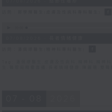
07/08/2026 - 結節性癢疹
minutes,
31
seconds
Volume
訪問：鄭學輝醫生(皮膚及性病科專科醫生)
90%
0
seconds
00:00
of
49
07/08/2026 - 長者情緒健康
minutes,
22
seconds
Volume
訪問：潘佩璆醫生(精神科專科醫生)
90%
Tag:
潘佩璆醫生
,
皮膚及性病科
,
精神科
,
精神科
生
,
醫管局精靈直播
,
長者情緒健康
,
陳麗珊
,
雙職
07 - 08
2026