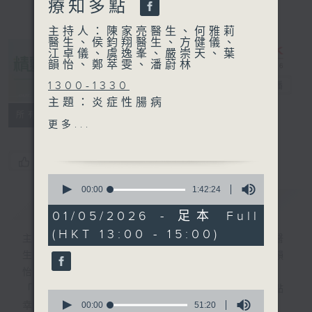
療知多點
主持人：陳家亮醫生、何雅莉
醫生、侯鈞翔醫生、方健儀、
江卓儀、虞逸峯、嚴崇天、葉
韻怡、鄭萃雯、潘蔚林
1300-1330
精靈一點
電台直播
主題：炎症性腸病
所有集數
嘉賓：余霆鋒醫生(腸胃肝臟
更多...
科專科醫生)
1330-1400
您喜歡這個節目嗎?
[心裡心理有個謎]
0
主題：心理負荷
seconds
00:00
1:42:24
簡介
of
GIST
嘉賓：陳頌恩博士 (心理學家)
1
01/05/2026 - 足本 Full
hour,
(HKT 13:00 - 15:00)
42
1400-1500
主持人：陳家亮醫生、何雅莉醫生、侯鈞翔醫
minutes,
主題：水中物理治療知多點
生、方健儀、江卓儀、虞逸峯、嚴崇天、葉韻
24
seconds
嘉賓：陳效民(註冊物理治療
怡、鄭萃雯、潘蔚林
師)
「醫學並不嚴肅！精靈面對，一點健康、多點
0
seconds
00:00
51:20
幸福！」