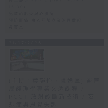
第二部份 Part 2 (HKT 14:04 -
15:00)
兒童心肌炎與心肌病
預防肝癌 由乙肝篩查及治理做起
鼻竇炎
31/07/2026
(主持：葉韻怡、虞逸峯) 醫管
局護理學專業文憑課程 /
PCCT 放射診斷新技術 / 妄
想症與思覺失調