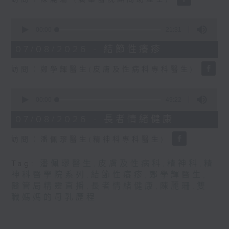
seconds
0
seconds
00:00
21:31
of
21
07/08/2026 - 結節性癢疹
minutes,
31
訪問：鄭學輝醫生(皮膚及性病科專科醫生)
seconds
0
seconds
00:00
49:22
of
49
07/08/2026 - 長者情緒健康
minutes,
22
訪問：潘佩璆醫生(精神科專科醫生)
seconds
Tag:
潘佩璆醫生
,
皮膚及性病科
,
精神科
,
精
神科醫學院系列
,
結節性癢疹
,
鄭學輝醫生
,
醫管局精靈直播
,
長者情緒健康
,
陳麗珊
,
雙
職媽媽的母乳歷程