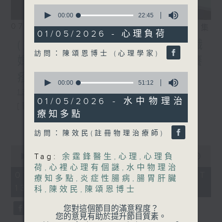
0
seconds
00:00
22:45
of
07/08/2026
相片集
22
01/05/2026 - 心理負荷
minutes,
(主持：方健儀、潘蔚林) 雙職
45
訪問：陳頌恩博士 (心理學家)
seconds
媽媽的母乳歷程 / 結節性癢
0
疹 / 長者情緒健康
seconds
00:00
51:12
of
1300-1330
51
01/05/2026 - 水中物理治
[醫管局精靈直播]
minutes,
療知多點
12
主題：雙職媽媽的母乳歷程
更多...
seconds
訪問：陳效民(註冊物理治療師)
嘉賓：陳麗珊 (廣華醫院顧問助產士)
0
1330-1400
Tag:
余霆鋒醫生
,
心理
,
心理負
seconds
00:00
1:38:06
of
荷
,
心裡心理有個謎
,
水中物理治
主題：結節性癢疹
1
07/08/2026 - 足本 Full (HKT
療知多點
,
炎症性腸病
,
腸胃肝臟
hour,
13:00 - 15:00)
嘉賓：鄭學輝醫生(皮膚及性病科專科醫
38
科
,
陳效民
,
陳頌恩博士
minutes,
6
生)
您對這個節目的滿意程度？
seconds
您的意見有助於提升節目質素。