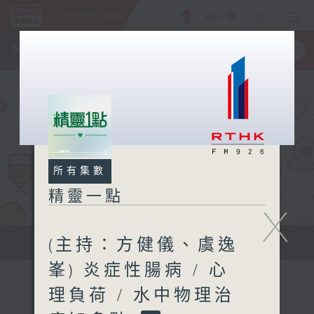
ENG
/
簡
×
全新 RTHK On The Go
取得
一手掌握 RTHK 電台、電視節目
所有集數
精靈一點
X
(主持：方健儀、虞逸
提供實用醫療健康資訊
峯) 炎症性腸病 / 心
理負荷 / 水中物理治