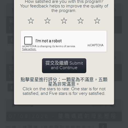
How satisfied are you with this program?
0
Your feedback helps to improve the quality of
1400-1500
seconds
00:00
48:50
the program.
of
[精神科醫學院系列]
48
☆
☆
☆
☆
☆
第一部份 Part 1 (HKT 13:05 -
minutes,
主題：長者情緒健康
14:00)
50
seconds
嘉賓：潘佩璆醫生(精神科專科醫生)
0
seconds
00:00
49:26
of
提交及繼續 Submit
49
and Continue
第二部份 Part 2 (HKT 14:04 -
minutes,
15:00)
26
點擊星星進行評分：一顆星為不滿意，五顆
seconds
星為非常滿意。
Click on the stars to rate: One star is for not
satisfied, and Five stars is for very satisfied.
0
seconds
00:00
18:44
of
18
07/08/2026 - 雙職媽媽的母乳歷程
minutes,
44
訪問：陳麗珊 (廣華醫院顧問助產士)