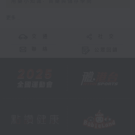
用藥小知識- 買藥與儲存學問
更多 ...
交 通
社 交
聯 絡
公眾回饋