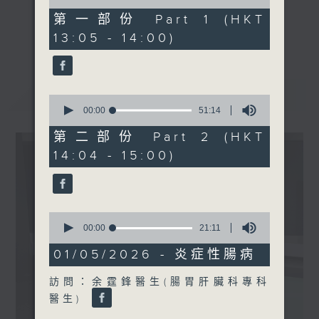
of
51
第一部份 Part 1 (HKT
minutes,
《精靈一點》 健康資訊 守護大眾
更多...
13:05 - 14:00)
20
一眾主持與全港愛心醫護，健康專業人士攜
seconds
手，組織最強的醫學網絡，提供實用醫療健康
資訊。
最新
LATEST
星期一至五，下午 1 時10分 香港電台第一
0
seconds
00:00
51:14
台、港台電視31
of
下午2時 至 3 時 香港電台第一台
51
第二部份 Part 2 (HKT
minutes,
14:04 - 15:00)
14
seconds
0
seconds
00:00
21:11
of
21
01/05/2026 - 炎症性腸病
minutes,
11
訪問：余霆鋒醫生(腸胃肝臟科專科
seconds
醫生)