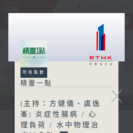
ENG
/
簡
×
全新 RTHK On The Go
取得
一手掌握 RTHK 電台、電視節目
所有集數
精靈一點
X
(主持：方健儀、虞逸
提供實用醫療健康資訊
峯) 炎症性腸病 / 心
理負荷 / 水中物理治