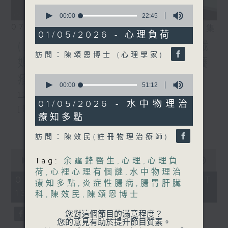
0
seconds
00:00
22:45
of
07/08/2026
相片集
22
01/05/2026 - 心理負荷
minutes,
(主持：方健儀、潘蔚林) 雙職
45
訪問：陳頌恩博士 (心理學家)
seconds
媽媽的母乳歷程 / 結節性癢
0
疹 / 長者情緒健康
seconds
00:00
51:12
of
1300-1330
51
01/05/2026 - 水中物理治
[醫管局精靈直播]
minutes,
療知多點
12
主題：雙職媽媽的母乳歷程
更多...
seconds
訪問：陳效民(註冊物理治療師)
嘉賓：陳麗珊 (廣華醫院顧問助產士)
0
1330-1400
Tag:
余霆鋒醫生
,
心理
,
心理負
seconds
00:00
1:38:06
of
荷
,
心裡心理有個謎
,
水中物理治
主題：結節性癢疹
1
07/08/2026 - 足本 Full (HKT
療知多點
,
炎症性腸病
,
腸胃肝臟
hour,
13:00 - 15:00)
嘉賓：鄭學輝醫生(皮膚及性病科專科醫
38
科
,
陳效民
,
陳頌恩博士
minutes,
6
生)
您對這個節目的滿意程度？
seconds
您的意見有助於提升節目質素。