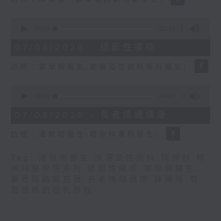
seconds
0
seconds
00:00
21:31
of
21
07/08/2026 - 結節性癢疹
minutes,
31
訪問：鄭學輝醫生(皮膚及性病科專科醫生)
seconds
0
seconds
00:00
49:22
of
49
07/08/2026 - 長者情緒健康
minutes,
22
訪問：潘佩璆醫生(精神科專科醫生)
seconds
Tag:
潘佩璆醫生
,
皮膚及性病科
,
精神科
,
精
神科醫學院系列
,
結節性癢疹
,
鄭學輝醫生
,
醫管局精靈直播
,
長者情緒健康
,
陳麗珊
,
雙
職媽媽的母乳歷程