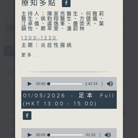
療知多點
主持人：陳家亮醫生、何雅莉
醫生、侯鈞翔醫生、方健儀、
江卓儀、虞逸峯、嚴崇天、葉
韻怡、鄭萃雯、潘蔚林
1300-1330
精靈一點
電台直播
主題：炎症性腸病
所有集數
嘉賓：余霆鋒醫生(腸胃肝臟
更多...
科專科醫生)
1330-1400
您喜歡這個節目嗎?
[心裡心理有個謎]
0
主題：心理負荷
seconds
00:00
1:42:24
簡介
of
GIST
嘉賓：陳頌恩博士 (心理學家)
1
01/05/2026 - 足本 Full
hour,
(HKT 13:00 - 15:00)
42
1400-1500
主持人：陳家亮醫生、何雅莉醫生、侯鈞翔醫
minutes,
主題：水中物理治療知多點
生、方健儀、江卓儀、虞逸峯、嚴崇天、葉韻
24
seconds
嘉賓：陳效民(註冊物理治療
怡、鄭萃雯、潘蔚林
師)
「醫學並不嚴肅！精靈面對，一點健康、多點
0
seconds
00:00
51:20
幸福！」