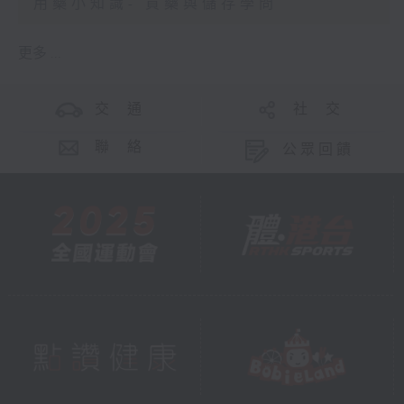
用藥小知識- 買藥與儲存學問
更多 ...
交 通
社 交
聯 絡
公眾回饋