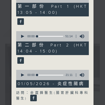
of
51
第一部份 Part 1 (HKT
minutes,
《精靈一點》 健康資訊 守護大眾
更多...
13:05 - 14:00)
20
一眾主持與全港愛心醫護，健康專業人士攜
seconds
手，組織最強的醫學網絡，提供實用醫療健康
資訊。
最新
LATEST
星期一至五，下午 1 時10分 香港電台第一
0
seconds
00:00
51:14
台、港台電視31
of
下午2時 至 3 時 香港電台第一台
51
第二部份 Part 2 (HKT
minutes,
14:04 - 15:00)
14
seconds
0
seconds
00:00
21:11
of
21
01/05/2026 - 炎症性腸病
minutes,
11
訪問：余霆鋒醫生(腸胃肝臟科專科
seconds
醫生)