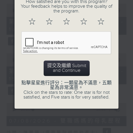
How satisfied are you with this program?
0
Your feedback helps to improve the quality of
1400-1500
seconds
00:00
48:50
the program.
of
[精神科醫學院系列]
48
☆
☆
☆
☆
☆
第一部份 Part 1 (HKT 13:05 -
minutes,
主題：長者情緒健康
14:00)
50
seconds
嘉賓：潘佩璆醫生(精神科專科醫生)
0
seconds
00:00
49:26
of
提交及繼續 Submit
49
and Continue
第二部份 Part 2 (HKT 14:04 -
minutes,
15:00)
26
點擊星星進行評分：一顆星為不滿意，五顆
seconds
星為非常滿意。
Click on the stars to rate: One star is for not
satisfied, and Five stars is for very satisfied.
0
seconds
00:00
18:44
of
18
07/08/2026 - 雙職媽媽的母乳歷程
minutes,
44
訪問：陳麗珊 (廣華醫院顧問助產士)