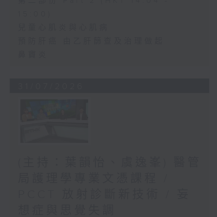
第二部份 Part 2 (HKT 14:04 -
15:00)
兒童心肌炎與心肌病
預防肝癌 由乙肝篩查及治理做起
鼻竇炎
31/07/2026
(主持：葉韻怡、虞逸峯) 醫管
局護理學專業文憑課程 /
PCCT 放射診斷新技術 / 妄
想症與思覺失調