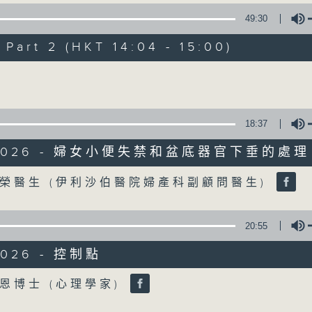
49:30
《精靈一點》 健康資訊 守護大眾
art 2 (HKT 14:04 - 15:00)
一眾主持與全港愛心醫護，健康專業人士攜
健康資訊。
Volume
星期一至五，下午 1 時10分 香港電台第一台
下午2時 至 3 時 香港電台第一台
18:37
/2026 - 婦女小便失禁和盆底器官下垂的處理
Volume
榮醫生 (伊利沙伯醫院婦產科副顧問醫生)
20:55
2026 - 控制點
Volume
恩博士 (心理學家)