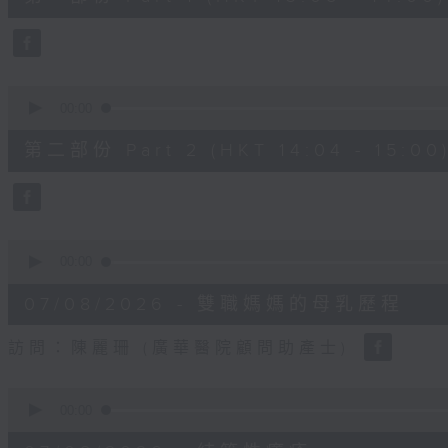
minutes,
50
seconds
Volume
90%
0
seconds
00:00
of
49
第二部份 Part 2 (HKT 14:04 - 15:00
minutes,
26
seconds
Volume
90%
0
seconds
00:00
of
18
07/08/2026 - 雙職媽媽的母乳歷程
minutes,
44
seconds
Volume
訪問：陳麗珊 (廣華醫院顧問助產士)
90%
0
seconds
00:00
of
21