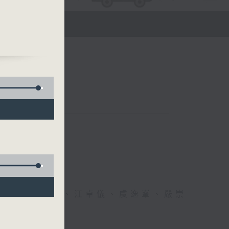
醫生、方健儀、江卓儀、虞逸峯、嚴崇
幸福！」