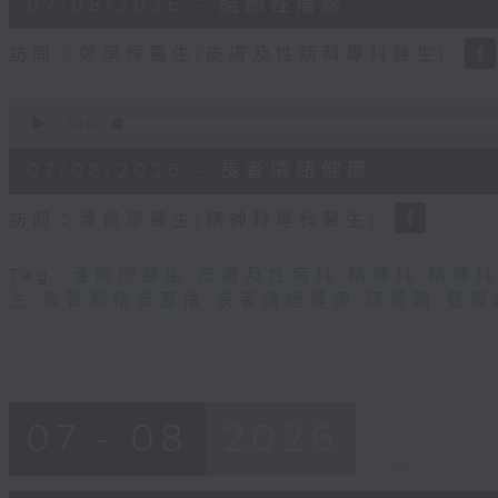
07/08/2026 - 結節性癢疹
minutes,
31
seconds
Volume
訪問：鄭學輝醫生(皮膚及性病科專科醫生)
90%
0
seconds
00:00
of
49
07/08/2026 - 長者情緒健康
minutes,
22
seconds
Volume
訪問：潘佩璆醫生(精神科專科醫生)
90%
Tag:
潘佩璆醫生
,
皮膚及性病科
,
精神科
,
精神科
生
,
醫管局精靈直播
,
長者情緒健康
,
陳麗珊
,
雙職
07 - 08
2026