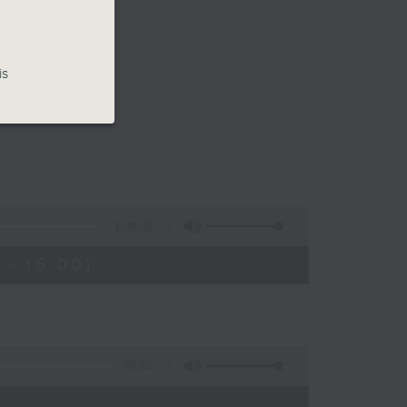
is
1:38:06
- 15:00)
48:50