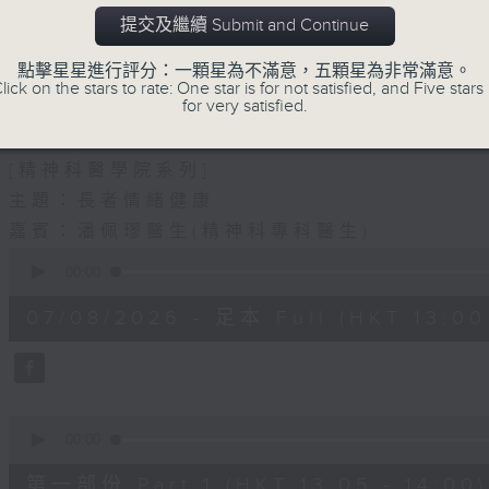
1330-1400
提交及繼續 Submit and Continue
主題：結節性癢疹
點擊星星進行評分：一顆星為不滿意，五顆星為非常滿意。
嘉賓：鄭學輝醫生(皮膚及性病科專科醫生)
lick on the stars to rate: One star is for not satisfied, and Five stars 
for very satisfied.
1400-1500
[精神科醫學院系列]
主題：長者情緒健康
嘉賓：潘佩璆醫生(精神科專科醫生)
0
seconds
00:00
of
1
07/08/2026 - 足本 Full (HKT 13:00 
hour,
38
minutes,
6
seconds
Volume
90%
0
seconds
00:00
of
48
第一部份 Part 1 (HKT 13:05 - 14:00)