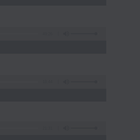
49:26
)
18:44
21:31