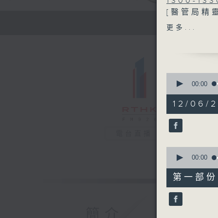
1300-133
[醫管局精
主題：婦女
更多...
嘉賓：劉嘉
1330-140
[心裡心理
0
主題：控制
seconds
00:00
of
嘉賓：陳頌
1
12/06/2
hour,
38
1400-150
minutes,
主題：HP
1
電台直播
second
V
嘉賓：招彥
90%
0
seconds
00:00
of
48
第一部份 P
minutes,
40
seconds
90%
簡介