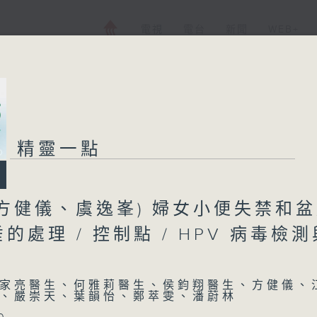
電視
電台
新聞
WEB+
精靈一點
方健儀、虞逸峯) 婦女小便失禁和
的處理 / 控制點 / HPV 病毒檢測
家亮醫生、何雅莉醫生、侯鈞翔醫生、方健儀、
、嚴崇天、葉韻怡、鄭萃雯、潘蔚林