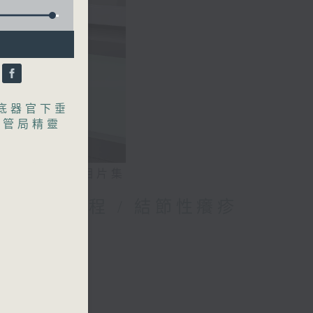
底器官下垂
醫管局精靈
相片集
媽的母乳歷程 / 結節性癢疹