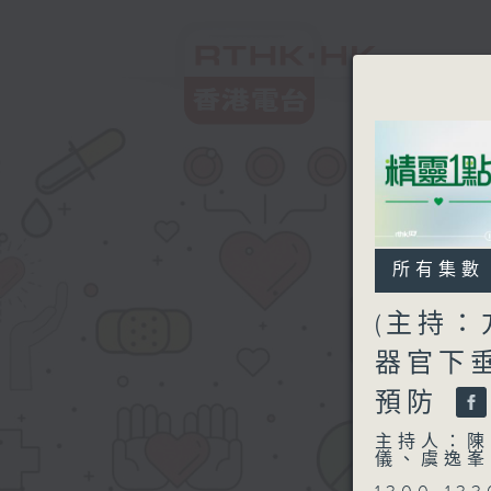
所有集數
(主持：
器官下垂
預防
主持人：陳
儀、虞逸峯