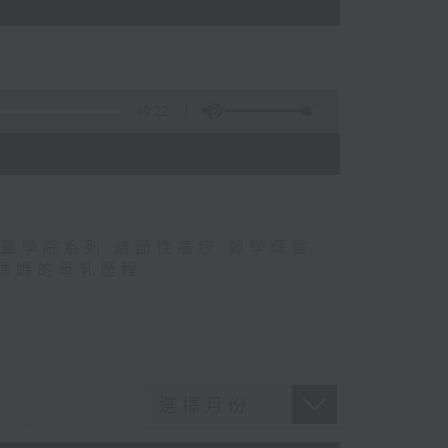
49:22
醫學院系列
,
結節性癢疹
,
鄭學輝醫
媽媽的母乳歷程