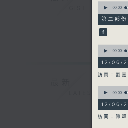
0
GIST
seconds
00:00
of
49
第二部份 P
minutes,
30
seconds
90%
0
seconds
00:00
of
18
12/06
minutes,
37
seconds
訪問：劉嘉
90%
最新
0
LATEST
seconds
00:00
of
20
12/06/
minutes,
55
seconds
訪問：陳頌
90%