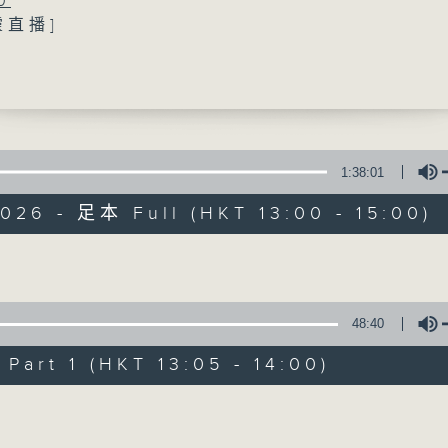
0
靈直播]
提供實用醫療健康資訊
小便失禁和盆底器官下垂的處理
榮醫生 (伊利沙伯醫院婦產科副顧問醫生)
0
有個謎]
點
1:38:01
精靈一點
恩博士 (心理學家)
026 - 足本 Full (HKT 13:00 - 15:00)
0
所有集數
V 病毒檢測與預防
olume
燾博士(香港中文大學生物醫學學院客座副教授)
您喜歡這個節目嗎?
48:40
art 1 (HKT 13:05 - 14:00)
主持人：陳家亮醫生、何雅莉醫生、侯鈞翔
Volume
天、葉韻怡、鄭萃雯、潘蔚林
「醫學並不嚴肅！精靈面對，一點健康、多點