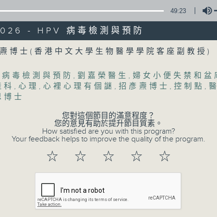
49:23
/2026 - HPV 病毒檢測與預防
Volume
燾博士(香港中文大學生物醫學學院客座副教授)
V 病毒檢測與預防
,
劉嘉榮醫生
,
婦女小便失禁和盆
產科
,
心理
,
心裡心理有個謎
,
招彥燾博士
,
控制點
,
恩博士
您對這個節目的滿意程度？
07/08/2026
您的意見有助於提升節目質素。
How satisfied are you with this program?
Your feedback helps to improve the quality of the program.
(主持：方健儀、潘蔚林) 雙職媽
☆
☆
☆
☆
☆
/ 長者情緒健康
1300-1330
[醫管局精靈直播]
主題：雙職媽媽的母乳歷程
嘉賓：陳麗珊 (廣華醫院顧問助產士)