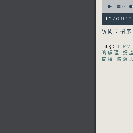
0
seconds
00:00
of
49
12/06
minutes,
23
seconds
訪問：招彥
90%
Tag:
HP
的處理
,
婦
直播
,
陳頌