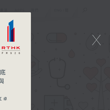
重溫
APPS
我們
ENG
/
簡
X
盆底
與
江卓