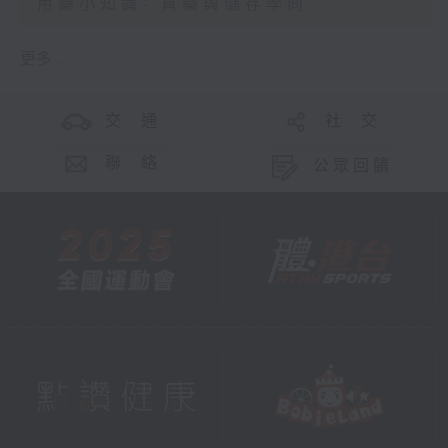
用藥小知識- 買藥與儲存學問
更多 ...
交 通
社 交
聯 絡
公眾回饋