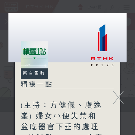
ENG
/
簡
×
全新 RTHK On The Go
取得
一手掌握 RTHK 電台、電視節目
所有集數
精靈一點
X
(主持：方健儀、虞逸
提供實用醫療健康資訊
峯) 婦女小便失禁和
盆底器官下垂的處理