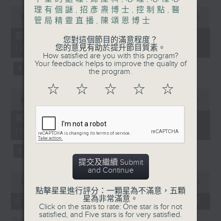
0
理有個謎
,
招彥燾博士
,
控制點
,
醫
1400-1500
seconds
00:00
48:50
管局精靈直播
,
陳頌恩博士
of
[精神科醫學院系列]
48
第一部份 Part 1 (HKT 13:05 -
您對這個節目的滿意程度？
minutes,
主題：長者情緒健康
您的意見有助於提升節目質素。
14:00)
50
How satisfied are you with this program?
seconds
Your feedback helps to improve the quality of
嘉賓：潘佩璆醫生(精神科專科醫生)
the program.
☆
☆
☆
☆
☆
0
seconds
00:00
49:26
of
49
第二部份 Part 2 (HKT 14:04 -
minutes,
15:00)
26
seconds
提交及繼續 Submit
and Continue
0
seconds
00:00
18:44
of
點擊星星進行評分：一顆星為不滿意，五顆
18
星為非常滿意。
07/08/2026 - 雙職媽媽的母乳歷程
minutes,
Click on the stars to rate: One star is for not
44
satisfied, and Five stars is for very satisfied.
訪問：陳麗珊 (廣華醫院顧問助產士)