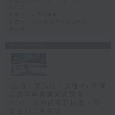
第二部份 Part 2 (HKT 14:04 -
15:00)
兒童心肌炎與心肌病
預防肝癌 由乙肝篩查及治理做起
鼻竇炎
31/07/2026
(主持：葉韻怡、虞逸峯) 醫管
局護理學專業文憑課程 /
PCCT 放射診斷新技術 / 妄
想症與思覺失調