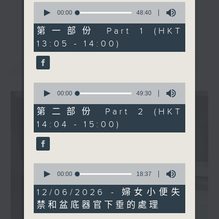
0
主題：HPV 病毒檢測與預防
seconds
00:00
48:40
《精靈一點》 健康資訊 守護大眾
of
嘉賓：招彥燾博士(香港中文
更多...
48
第一部份 Part 1 (HKT
一眾主持與全港愛心醫護，健康專業人士攜
大學生物醫學學院客座副教
minutes,
13:05 - 14:00)
手，組織最強的醫學網絡，提供實用醫療健康
40
授)
seconds
資訊。
最新
LATEST
星期一至五，下午 1 時10分 香港電台第一
台、港台電視31
0
下午2時 至 3 時 香港電台第一台
seconds
00:00
49:30
of
49
第二部份 Part 2 (HKT
minutes,
14:04 - 15:00)
30
seconds
0
seconds
00:00
18:37
of
18
12/06/2026 - 婦女小便失
minutes,
禁和盆底器官下垂的處理
37
seconds