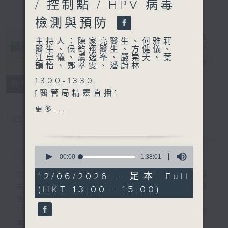
/ 控制點 / HPV 病毒
檢測與預防
主持人：陳家亮醫生、何雅莉
醫生、侯鈞翔醫生、方健儀、
江卓儀、虞逸峯、嚴崇天、葉
精靈一點
電台直播
韻怡、鄭萃雯、潘蔚林
1300-1330
所有集數
[醫管局精靈直播]
主題：婦女小便失禁和盆底器
更多...
官下垂的處理
您喜歡這個節目嗎?
嘉賓：劉嘉榮醫生 (伊利沙伯
醫院婦產科副顧問醫生)
簡介
GIST
0
seconds
00:00
1:38:01
of
1330-1400
1
主持人：陳家亮醫生、何雅莉醫生、侯鈞翔醫
12/06/2026 - 足本 Full
[心裡心理有個謎]
hour,
生、方健儀、江卓儀、虞逸峯、嚴崇天、葉韻
(HKT 13:00 - 15:00)
38
主題：控制點
minutes,
怡、鄭萃雯、潘蔚林
嘉賓：陳頌恩博士 (心理學家)
1
「醫學並不嚴肅！精靈面對，一點健康、多點
second
幸福！」
1400-1500