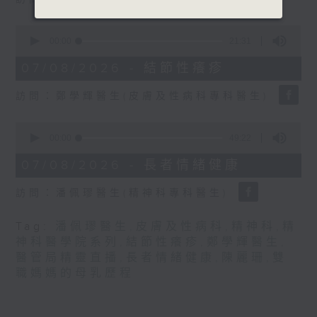
seconds
0
seconds
00:00
21:31
of
21
07/08/2026 - 結節性癢疹
minutes,
31
訪問：鄭學輝醫生(皮膚及性病科專科醫生)
seconds
0
seconds
00:00
49:22
of
49
07/08/2026 - 長者情緒健康
minutes,
22
訪問：潘佩璆醫生(精神科專科醫生)
seconds
Tag:
潘佩璆醫生
,
皮膚及性病科
,
精神科
,
精
神科醫學院系列
,
結節性癢疹
,
鄭學輝醫生
,
醫管局精靈直播
,
長者情緒健康
,
陳麗珊
,
雙
職媽媽的母乳歷程