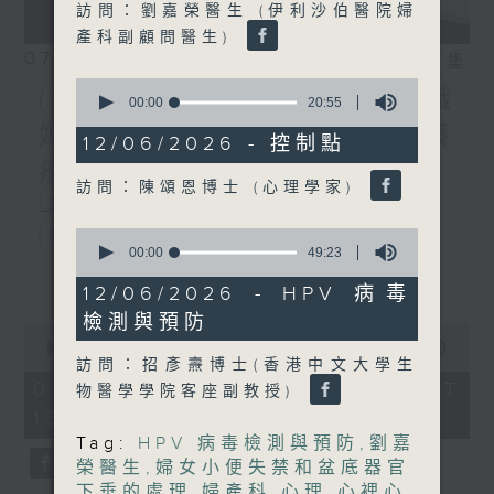
訪問：劉嘉榮醫生 (伊利沙伯醫院婦
產科副顧問醫生)
07/08/2026
相片集
0
(主持：方健儀、潘蔚林) 雙職
seconds
00:00
20:55
of
媽媽的母乳歷程 / 結節性癢
20
12/06/2026 - 控制點
minutes,
疹 / 長者情緒健康
55
訪問：陳頌恩博士 (心理學家)
seconds
1300-1330
0
[醫管局精靈直播]
seconds
00:00
49:23
of
主題：雙職媽媽的母乳歷程
更多...
49
12/06/2026 - HPV 病毒
minutes,
嘉賓：陳麗珊 (廣華醫院顧問助產士)
檢測與預防
23
0
seconds
1330-1400
seconds
00:00
1:38:06
訪問：招彥燾博士(香港中文大學生
of
主題：結節性癢疹
1
07/08/2026 - 足本 Full (HKT
物醫學學院客座副教授)
hour,
13:00 - 15:00)
嘉賓：鄭學輝醫生(皮膚及性病科專科醫
38
minutes,
Tag:
HPV 病毒檢測與預防
,
劉嘉
6
生)
榮醫生
,
婦女小便失禁和盆底器官
seconds
下垂的處理
,
婦產科
,
心理
,
心裡心