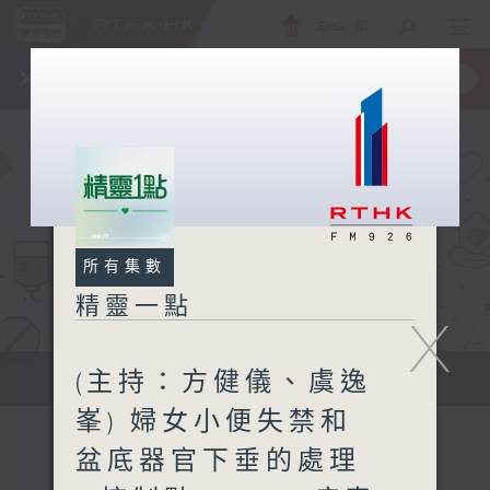
ENG
/
簡
×
全新 RTHK On The Go
取得
一手掌握 RTHK 電台、電視節目
所有集數
精靈一點
X
(主持：方健儀、虞逸
提供實用醫療健康資訊
峯) 婦女小便失禁和
盆底器官下垂的處理