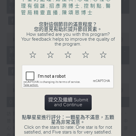
第一部份 Part 1 (HKT 13:05 -
minutes,
理有個謎
,
招彥燾博士
,
控制點
,
醫
嘉賓：熊健慧醫生 (眼科專科醫生)
14:00)
20
管局精靈直播
,
陳頌恩博士
seconds
您對這個節目的滿意程度？
您的意見有助於提升節目質素。
How satisfied are you with this program?
0
Your feedback helps to improve the quality of
seconds
00:00
48:26
the program.
of
48
第二部份 Part 2 (HKT 14:04 -
☆
☆
☆
☆
☆
minutes,
15:00)
26
seconds
0
seconds
00:00
49:19
of
提交及繼續 Submit
49
06/08/2026 - 設計「耀」潛能
and Continue
minutes,
19
訪問：文敏霞(香港耀能協會成人服務副總監)、
seconds
點擊星星進行評分：一顆星為不滿意，五顆
曾傲晴(香港耀能協會愛睿綜合職業康復服務中
星為非常滿意。
Click on the stars to rate: One star is for not
心導師)、蔡文涵(香港耀能協會愛睿綜合職業康
satisfied, and Five stars is for very satisfied.
復服務中心學員)