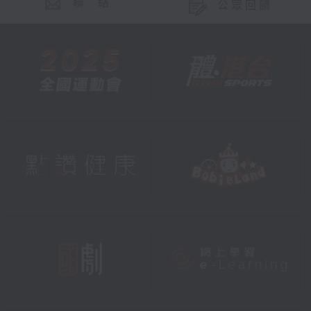
聯 絡
公眾回饋