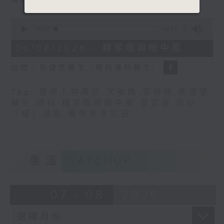
0
seconds
00:00
48:17
of
48
06/08/2026 - 糖尿眼與眼中風
minutes,
17
訪問：熊健慧醫生 (眼科專科醫生)
seconds
Tag:
健康人物專訪
,
文敏霞
,
曾傲晴
,
熊健慧
醫生
,
眼科
,
糖尿眼與眼中風
,
蔡文涵
,
設計
「耀」潛能
,
醫學會會診日
重溫
CATCHUP
07 - 08
2026