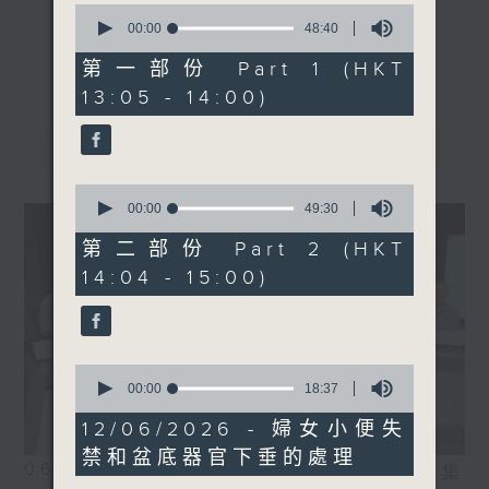
0
主題：HPV 病毒檢測與預防
seconds
00:00
48:40
《精靈一點》 健康資訊 守護大眾
of
嘉賓：招彥燾博士(香港中文
更多...
48
第一部份 Part 1 (HKT
一眾主持與全港愛心醫護，健康專業人士攜
大學生物醫學學院客座副教
minutes,
13:05 - 14:00)
手，組織最強的醫學網絡，提供實用醫療健康
40
授)
seconds
資訊。
最新
LATEST
星期一至五，下午 1 時10分 香港電台第一
台、港台電視31
0
下午2時 至 3 時 香港電台第一台
seconds
00:00
49:30
of
49
第二部份 Part 2 (HKT
minutes,
14:04 - 15:00)
30
seconds
0
seconds
00:00
18:37
of
18
12/06/2026 - 婦女小便失
minutes,
禁和盆底器官下垂的處理
37
06/08/2026
相片集
seconds