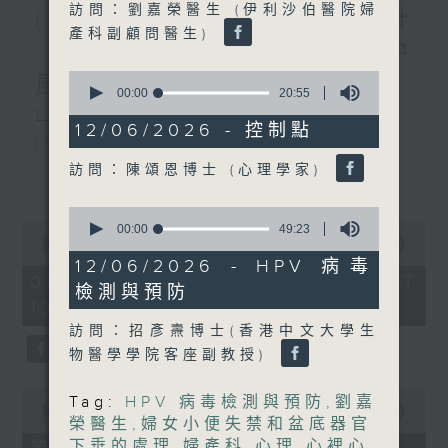
訪問：劉嘉榮醫生 (伊利沙伯醫院婦
(主持：虞逸峯、廖杏茵) 設計
產科副顧問醫生)
「耀」潛能 / 糖尿眼與眼中
0
風
seconds
00:00
20:55
of
1300-1400
20
12/06/2026 - 控制點
minutes,
[健康人物專訪]
55
訪問：陳頌恩博士 (心理學家)
seconds
主題：設計「耀」潛能
更多...
嘉賓：文敏霞(香港耀能協會成人服務副
0
0
seconds
00:00
49:23
總監)、曾傲晴(香港耀能協會愛睿綜合職
seconds
of
00:00
1:37:37
of
49
12/06/2026 - HPV 病毒
業康復服務中心導師)、蔡文涵(香港耀能
1
minutes,
06/08/2026 - 足本 Full (HKT
檢測與預防
hour,
23
13:00 - 15:00)
協會愛睿綜合職業康復服務中心學員)
37
seconds
minutes,
訪問：招彥燾博士(香港中文大學生
37
物醫學學院客座副教授)
seconds
1400-1500
0
Tag:
HPV 病毒檢測與預防
,
劉嘉
[醫學會會診日]
seconds
00:00
49:20
榮醫生
,
婦女小便失禁和盆底器官
of
主題：糖尿眼與眼中風
49
下垂的處理
,
婦產科
,
心理
,
心裡心