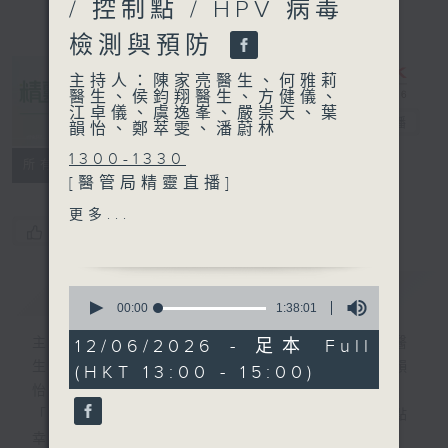
/ 控制點 / HPV 病毒
檢測與預防
主持人：陳家亮醫生、何雅莉
醫生、侯鈞翔醫生、方健儀、
江卓儀、虞逸峯、嚴崇天、葉
精靈一點
電台直播
韻怡、鄭萃雯、潘蔚林
1300-1330
所有集數
[醫管局精靈直播]
主題：婦女小便失禁和盆底器
更多...
官下垂的處理
您喜歡這個節目嗎?
嘉賓：劉嘉榮醫生 (伊利沙伯
醫院婦產科副顧問醫生)
簡介
GIST
0
seconds
00:00
1:38:01
of
1330-1400
1
主持人：陳家亮醫生、何雅莉醫生、侯鈞翔醫
12/06/2026 - 足本 Full
[心裡心理有個謎]
hour,
生、方健儀、江卓儀、虞逸峯、嚴崇天、葉韻
(HKT 13:00 - 15:00)
38
主題：控制點
minutes,
怡、鄭萃雯、潘蔚林
嘉賓：陳頌恩博士 (心理學家)
1
「醫學並不嚴肅！精靈面對，一點健康、多點
second
幸福！」
1400-1500