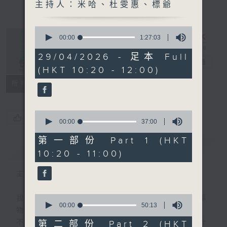
主持人：米哈、杜雯惠、標爺
0
seconds
00:00
1:27:03
of
1
29/04/2026 - 足本 Full
是日快樂
hour,
電台直播
(HKT 10:20 - 12:00)
27
minutes,
所有集數
3
seconds
0
您喜歡這個節目嗎?
seconds
00:00
37:00
of
37
第一部份 Part 1 (HKT
minutes,
簡介
GIST
10:20 - 11:00)
0
seconds
主持人：米哈、杜雯惠、標爺
0
我們常常問：十年後，世界將會有什麼新事
seconds
00:00
50:13
物？
of
50
不如，反過來問：十年後，我們還會想把握什
第二部份 Part 2 (HKT