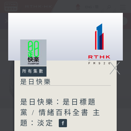
ENG
/
簡
×
全新 RTHK On The Go
取得
一手掌握 RTHK 電台、電視節目
X
所有集數
是日快樂
是日快樂：是日標題
黨 / 情緒百科全書 主
題：淡定