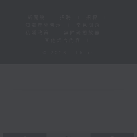
新聞稿
|
招聘
|
招標
|
知識產權告示
|
常見問題
|
私隱政策
|
無障礙播放器
|
其他語言內容
|
© 2026 rthk.hk