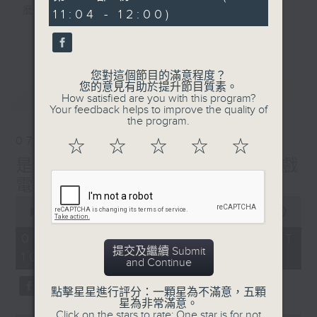
minutes,
麼？
11:04 - 12:00)
13
seconds
我們會想把握生活、好奇、快樂。
更多...
沒有一個笑話可以支撐超過五分鐘的笑聲，
沒有一個滑稽的動作可以叫人感到由衷的內心
您對這個節目的滿意程度？
幸福，
您的意見有助於提升節目質素。
最新
LATEST
但是，當我們在日常生活裡找到可以好奇、可
How satisfied are you with this program?
Your feedback helps to improve the quality of
以聚焦、可以重新理解世界的一事一物，那就
the program.
可以是我們是日快樂的理由。
07/08/2026
☆
☆
☆
☆
☆
是日快樂：是日標題黨 / 大戲
電波：蜘蛛俠
0
seconds
00:00
1:28:04
of
1
07/08/2026 - 足本 Full (HKT
hour,
提交及繼續 Submit
10:20 - 12:00)
28
and Continue
minutes,
4
seconds
點擊星星進行評分：一顆星為不滿意，五顆
星為非常滿意。
Click on the stars to rate: One star is for not