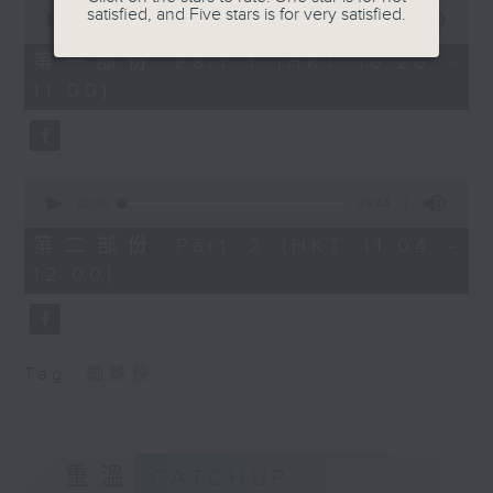
0
satisfied, and Five stars is for very satisfied.
seconds
00:00
38:30
of
38
第一部份 Part 1 (HKT 10:20 -
minutes,
11:00)
30
seconds
0
seconds
00:00
49:44
of
49
第二部份 Part 2 (HKT 11:04 -
minutes,
12:00)
44
seconds
Tag:
蜘蛛俠
重溫
CATCHUP