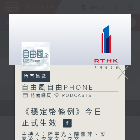
ENG
/
簡
×
全新 RTHK On The Go
取得
一手掌握 RTHK 電台、電視節目
X
所有集數
自由風自由PHONE
特備網頁
PODCASTS
聲音更立體 意見更多元
《穩定幣條例》今日
正式生效
主持人：陸宇光、陳燕萍、梁
家永、李家文、李文