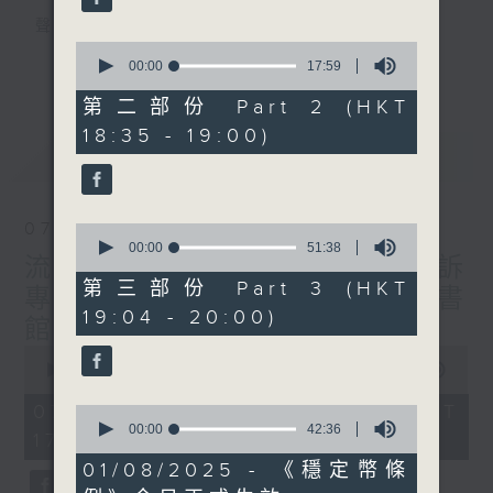
聲音更立體 意見更多元
0
1872311 始終如一
更多...
seconds
00:00
17:59
of
17
第二部份 Part 2 (HKT
製作：
香港電台公共事務組
minutes,
讚好Like「
RTHK 香港電台公共事務組
」
18:35 - 19:00)
59
最新
LATEST
seconds
Facebook專頁
07/08/2026
0
seconds
00:00
51:38
流動圖書館使用人數參差 申訴
of
51
第三部份 Part 3 (HKT
專員主動調查康文署三項圖書
minutes,
19:04 - 20:00)
38
館服務
seconds
0
seconds
00:00
47:42
of
47
07/08/2026 - 足本 Full (HKT
0
minutes,
seconds
00:00
42:36
17:00 - 18:00)
42
of
seconds
42
01/08/2025 - 《穩定幣條
minutes,