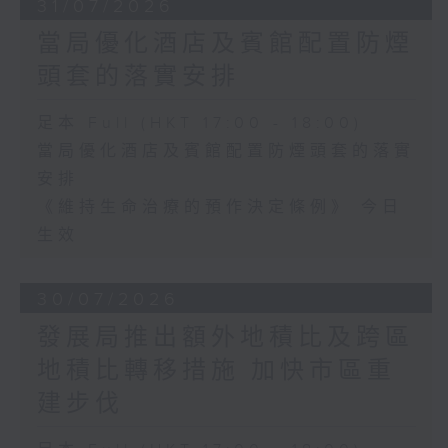
31/07/2026
當局優化酒店及賓館配置防煙
頭套的落實安排
足本 Full (HKT 17:00 - 18:00)
當局優化酒店及賓館配置防煙頭套的落實
安排
《維持生命治療的預作決定條例》 今日
生效
30/07/2026
發展局推出額外地積比及跨區
地積比轉移措施 加快市區重
建步伐