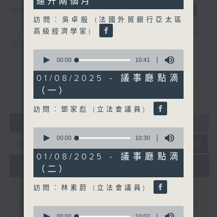
連升兩個月
訪問：郭偉强（工聯會職安健協會顧問）
訪問︰吳卓殷 (法國外貿銀行亞太區
高級經濟學家)
Tag:
中暑
,
工作暑熱警告
,
流動圖書館
,
申訴
專員
,
自助圖書站
,
預防工作時中暑指引
0
seconds
00:00
10:41
of
10
01/08/2025 - 議事廳點滴
minutes,
重溫
CATCHUP
（一）
41
seconds
訪問︰鄧家彪 (立法會議員)
07 - 08
2026
0
seconds
00:00
10:30
of
10
01/08/2025 - 議事廳點滴
minutes,
（二）
30
07/08/2026
seconds
流動圖書館使用人數參差 申
訪問︰林素蔚 (立法會議員)
訴專員主動調查康文署三項圖
0
seconds
00:00
10:02