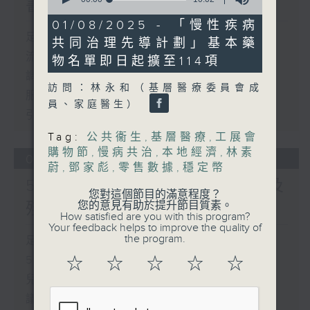
書館服務
of
10
01/08/2025 - 「慢性疾病
minutes,
足本 Full (HKT 17:00 - 18:00)
共同治理先導計劃」基本藥
2
seconds
流動圖書館使用人數參差 申訴專員主動
物名單即日起擴至114項
調查康文署三項圖書館服務
訪問：林永和（基層醫療委員會成
服務業總工會公布《預防工作時中暑指
員、家庭醫生）
引》執行情況調查結果
Tag:
公共衞生
,
基層醫療
,
工展會
購物節
,
慢病共治
,
本地經濟
,
林素
06/08/2026
蔚
,
鄧家彪
,
零售數據
,
穩定幣
5歲男童被虐致死 母親誤殺及
您對這個節目的滿意程度？
殘酷對待兒童罪成判囚22年
您的意見有助於提升節目質素。
How satisfied are you with this program?
Your feedback helps to improve the quality of
the program.
足本 Full (HKT 17:00 - 18:00)
5歲男童被虐致死 母親誤殺及殘酷對待
☆
☆
☆
☆
☆
兒童罪成判囚22年
議員關注教科書價格升幅對基層影響 提