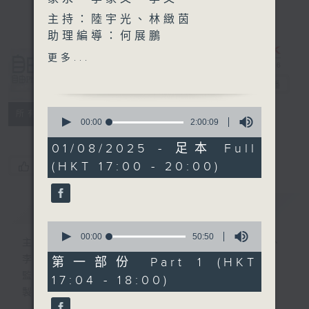
主持：陸宇光、林緻茵
助理編導：何展鵬
高級編導：李以莊
更多...
自由風自由
監製：林嘉瑜
PHONE
製作：香港電台公共事務組
電台直播
0
特備網頁
PODCASTS
所有集數
seconds
00:00
2:00:09
of
2
01/08/2025 - 足本 Full
hours,
(HKT 17:00 - 20:00)
您喜歡這個節目嗎?
9
seconds
簡介
GIST
0
seconds
00:00
50:50
主持人：陸宇光、陳燕萍、梁家永、李家文、
of
50
李文
第一部份 Part 1 (HKT
minutes,
監製：蕭洛汶
17:04 - 18:00)
50
seconds
製作：香港電台公共事務組