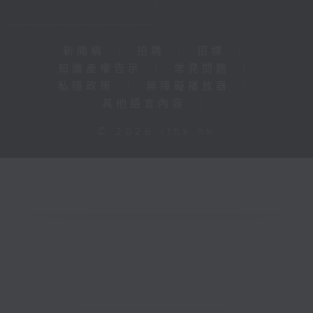
新聞稿
|
招聘
|
招標
|
知識產權告示
|
常見問題
|
私隱政策
|
無障礙播放器
|
其他語言內容
|
© 2026 rthk.hk