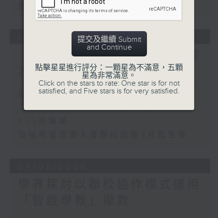
優化學校書簿津貼計劃等建議
05/08/2026
提交及繼續 Submit
and Continue
「Fun Coffee」投資騙案 警
點擊星星進行評分：一顆星為不滿意，五顆
方接獲225宗報案
星為非常滿意。
Click on the stars to rate: One star is for not
satisfied, and Five stars is for very satisfied.
足本 Full (HKT 17:00 - 18:00)
「Fun Coffee」投資騙案 警方接獲
225宗報案
加強規管放債人首階段措施8月起生效
04/08/2026
學界探討以聯校協作模式運用
「智啟學教」撥款