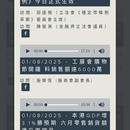
例》今日正式生效
36
seconds
0
訪問: 邱達根（立法會《穩定幣條例
seconds
00:00
25:07
草案》委員會主席）
of
25
07/08/2026 - 流動圖書館使用人數
訪問: 陳振英（金融界立法會議員）
minutes,
參差 申訴專員主動調查康文署三項圖
7
seconds
書館服務
0
seconds
00:00
17:24
訪問：何敬康（立法會民政及文化體育事務委員
of
17
會副主席）
01/08/2025 - 工展會購物
minutes,
訪問：董健莉（沙田區議會社區參與及文化康樂
節開鑼 料銷售額達6000萬
24
seconds
委員會委員）
訪問︰施榮恆 (廠商會副會長)
0
seconds
00:00
09:48
0
of
seconds
00:00
10:34
9
07/08/2026 - 服務業總工會公布
of
minutes,
10
01/08/2025 - 本港GDP增
《預防工作時中暑指引》執行情況調
48
minutes,
seconds
3.1%勝預期 六月零售銷貨額
34
查結果
seconds