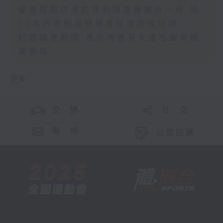
促進遊艇訪港的便利措施實施近一月 逾
70名內地船長通過考試或完成培訓
紅霞襲港期間 長沙灣道有大廈地盤有棚
架倒塌
更多 ...
交 通
社 交
聯 絡
公眾回饋