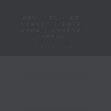
新聞稿
|
招聘
|
招標
|
知識產權告示
|
常見問題
|
私隱政策
|
無障礙播放器
|
其他語言內容
|
© 2026 rthk.hk