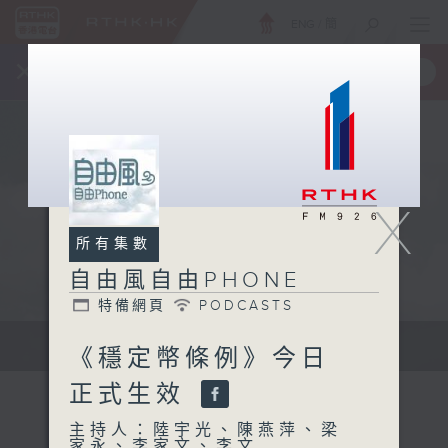
ENG
/
簡
×
全新 RTHK On The Go
取得
一手掌握 RTHK 電台、電視節目
X
所有集數
自由風自由PHONE
特備網頁
PODCASTS
聲音更立體 意見更多元
《穩定幣條例》今日
正式生效
主持人：陸宇光、陳燕萍、梁
家永、李家文、李文