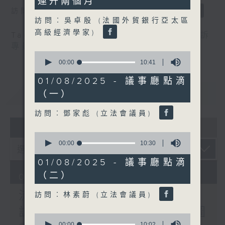
連升兩個月
訪問：郭偉强（工聯會職安健協會顧問）
訪問︰吳卓殷 (法國外貿銀行亞太區
高級經濟學家)
Tag:
中暑
,
工作暑熱警告
,
流動圖書館
,
申訴
專員
,
自助圖書站
,
預防工作時中暑指引
0
seconds
00:00
10:41
of
10
01/08/2025 - 議事廳點滴
minutes,
重溫
CATCHUP
（一）
41
seconds
訪問︰鄧家彪 (立法會議員)
07 - 08
2026
0
seconds
00:00
10:30
of
10
01/08/2025 - 議事廳點滴
minutes,
（二）
30
07/08/2026
seconds
流動圖書館使用人數參差 申
訪問︰林素蔚 (立法會議員)
訴專員主動調查康文署三項圖
0
seconds
00:00
10:02