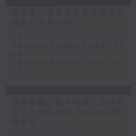
31/07/2026
當局優化酒店及賓館配置防煙
頭套的落實安排
足本 Full (HKT 17:00 - 18:00)
當局優化酒店及賓館配置防煙頭套的落實
安排
《維持生命治療的預作決定條例》 今日
生效
30/07/2026
發展局推出額外地積比及跨區
地積比轉移措施 加快市區重
建步伐