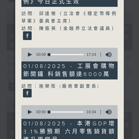
例》今日正式生效
36
seconds
0
訪問: 邱達根（立法會《穩定幣條例
seconds
00:00
25:07
草案》委員會主席）
of
25
07/08/2026 - 流動圖書館使用人數
訪問: 陳振英（金融界立法會議員）
minutes,
參差 申訴專員主動調查康文署三項圖
7
seconds
書館服務
0
seconds
00:00
17:24
訪問：何敬康（立法會民政及文化體育事務委員
of
17
會副主席）
01/08/2025 - 工展會購物
minutes,
訪問：董健莉（沙田區議會社區參與及文化康樂
節開鑼 料銷售額達6000萬
24
seconds
委員會委員）
訪問︰施榮恆 (廠商會副會長)
0
seconds
00:00
09:48
0
of
seconds
00:00
10:34
9
07/08/2026 - 服務業總工會公布
of
minutes,
10
01/08/2025 - 本港GDP增
《預防工作時中暑指引》執行情況調
48
minutes,
seconds
3.1%勝預期 六月零售銷貨額
34
查結果
seconds