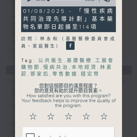
書館服務
of
10
01/08/2025 - 「慢性疾病
minutes,
足本 Full (HKT 17:00 - 18:00)
共同治理先導計劃」基本藥
2
seconds
流動圖書館使用人數參差 申訴專員主動
物名單即日起擴至114項
調查康文署三項圖書館服務
訪問：林永和（基層醫療委員會成
服務業總工會公布《預防工作時中暑指
員、家庭醫生）
引》執行情況調查結果
Tag:
公共衞生
,
基層醫療
,
工展會
購物節
,
慢病共治
,
本地經濟
,
林素
06/08/2026
蔚
,
鄧家彪
,
零售數據
,
穩定幣
5歲男童被虐致死 母親誤殺及
您對這個節目的滿意程度？
殘酷對待兒童罪成判囚22年
您的意見有助於提升節目質素。
How satisfied are you with this program?
Your feedback helps to improve the quality of
the program.
足本 Full (HKT 17:00 - 18:00)
5歲男童被虐致死 母親誤殺及殘酷對待
☆
☆
☆
☆
☆
兒童罪成判囚22年
議員關注教科書價格升幅對基層影響 提