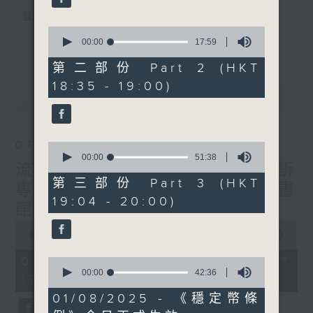
聲音更立體 意見更多元
0
1872311 始終如一
更多...
seconds
00:00
17:59
of
17
第二部份 Part 2 (HKT
製作：
香港電台公共事務組
minutes,
讚好Like「
RTHK 香港電台公共事務組
」
18:35 - 19:00)
59
最新
LATEST
seconds
Facebook專頁
07/08/2026
0
seconds
00:00
51:38
流動圖書館使用人數參差 申訴
of
51
第三部份 Part 3 (HKT
專員主動調查康文署三項圖書
minutes,
19:04 - 20:00)
38
館服務
seconds
0
seconds
00:00
47:42
of
47
07/08/2026 - 足本 Full (HKT
0
minutes,
seconds
00:00
42:36
17:00 - 18:00)
42
of
seconds
42
01/08/2025 - 《穩定幣條
minutes,