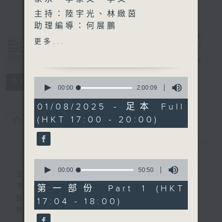
主持：陸宇光、林緻茵
助理編導：何展鵬
高級編導：李以莊
更多...
自由風自由
監製：林嘉瑜
PHONE
製作：香港電台公共事務組
電台直播
0
特備網頁
PODCASTS
所有集數
seconds
00:00
2:00:09
of
2
01/08/2025 - 足本 Full
hours,
(HKT 17:00 - 20:00)
您喜歡這個節目嗎?
9
seconds
簡介
GIST
0
seconds
00:00
50:50
主持人：陸宇光、陳燕萍、梁家永、李家文、
of
50
李文
第一部份 Part 1 (HKT
minutes,
監製：蕭洛汶
17:04 - 18:00)
50
seconds
製作：香港電台公共事務組