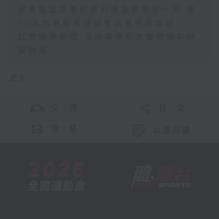
促進遊艇訪港的便利措施實施近一月 逾
70名內地船長通過考試或完成培訓
紅霞襲港期間 長沙灣道有大廈地盤有棚
架倒塌
更多 ...
交 通
社 交
聯 絡
公眾回饋