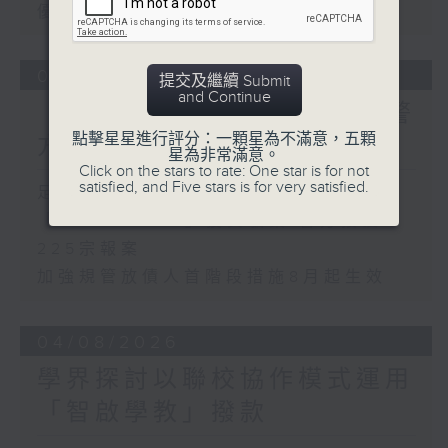
優化學校書簿津貼計劃等建議
05/08/2026
提交及繼續 Submit
and Continue
「Fun Coffee」投資騙案 警
點擊星星進行評分：一顆星為不滿意，五顆
方接獲225宗報案
星為非常滿意。
Click on the stars to rate: One star is for not
satisfied, and Five stars is for very satisfied.
足本 Full (HKT 17:00 - 18:00)
「Fun Coffee」投資騙案 警方接獲
225宗報案
加強規管放債人首階段措施8月起生效
04/08/2026
學界探討以聯校協作模式運用
「智啟學教」撥款