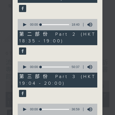
seconds
聲音更立體 意見更多元
1872311 始終如一
更多...
0
seconds
製作：
香港電台公共事務組
00:00
18:40
of
讚好Like「
RTHK 香港電台公共事務組
」
18
第二部份 Part 2 (HKT
最新
LATEST
minutes,
Facebook專頁
18:35 - 19:00)
40
seconds
07/08/2026
流動圖書館使用人數參差 申訴
0
seconds
00:00
50:37
專員主動調查康文署三項圖書
of
50
館服務
第三部份 Part 3 (HKT
minutes,
0
19:04 - 20:00)
37
seconds
00:00
47:42
seconds
of
47
07/08/2026 - 足本 Full (HKT
minutes,
17:00 - 18:00)
42
0
seconds
seconds
00:00
36:59
of