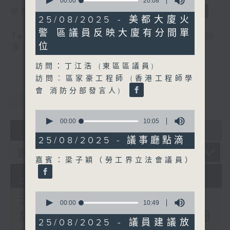
seconds
00:00
20:08
of
訪問：郭偉强（工聯會職安健協會顧問）
20
25/08/2025 - 美都大廈火
minutes,
警 區議員反映大廈有分間單
8
Tag:
中暑
,
工作暑熱警告
,
流動圖書館
,
申訴
seconds
位
專員
,
自助圖書站
,
預防工作時中暑指引
訪問：丁江浩 (東區區議員)
訪問︰區家豪工程師 (香港工程師學
會 消防分部發言人)
重溫
CATCHUP
0
seconds
00:00
10:05
07 - 08
2026
of
10
25/08/2025 - 議事廳點滴
minutes,
5
嘉賓：梁子穎（勞工界立法會議員）
seconds
07/08/2026
0
流動圖書館使用人數參差 申
seconds
00:00
10:49
of
訴專員主動調查康文署三項圖
10
25/08/2025 - 議員建議放
minutes,