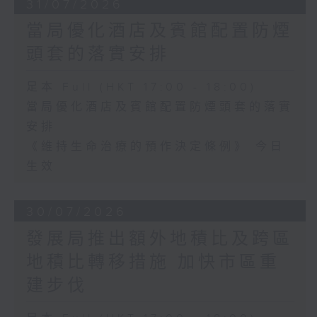
31/07/2026
當局優化酒店及賓館配置防煙
頭套的落實安排
足本 Full (HKT 17:00 - 18:00)
當局優化酒店及賓館配置防煙頭套的落實
安排
《維持生命治療的預作決定條例》 今日
生效
30/07/2026
發展局推出額外地積比及跨區
地積比轉移措施 加快市區重
建步伐