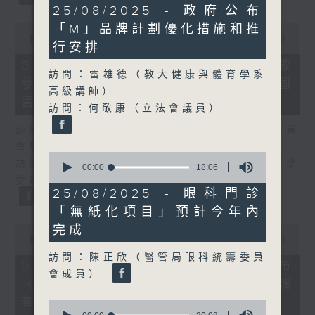
36
25/08/2025 - 政府公布
minutes,
0
「M」品牌計劃優化措施和推
59
seconds
00:00
25:07
seconds
行安排
of
25
07/08/2026 - 流動圖書館使用人數
minutes,
訪問：雷雄德（教大健康與體育學系
參差 申訴專員主動調查康文署三項圖
7
高級講師）
seconds
書館服務
訪問：何敬康（立法會議員）
訪問：何敬康（立法會民政及文化體育事務委員
會副主席）
0
訪問：董健莉（沙田區議會社區參與及文化康樂
seconds
00:00
18:06
of
委員會委員）
18
25/08/2025 - 眼科門診
minutes,
「無紙化項目」預計今年內
6
seconds
0
完成
seconds
00:00
09:48
of
訪問：陳正欣（醫管局眼科統籌委員
9
07/08/2026 - 服務業總工會公布
minutes,
會成員）
《預防工作時中暑指引》執行情況調
48
seconds
查結果
0