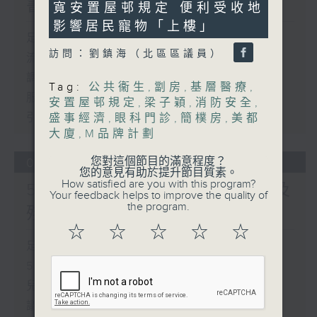
書館服務
寬安置屋邨規定 便利受收地
49
seconds
影響居民寵物「上樓」
足本 Full (HKT 17:00 - 18:00)
訪問：劉鎮海（北區區議員）
流動圖書館使用人數參差 申訴專員主動
調查康文署三項圖書館服務
Tag:
公共衞生
,
劏房
,
基層醫療
,
服務業總工會公布《預防工作時中暑指
安置屋邨規定
,
梁子穎
,
消防安全
,
引》執行情況調查結果
盛事經濟
,
眼科門診
,
簡樸房
,
美都
大廈
,
M品牌計劃
您對這個節目的滿意程度？
06/08/2026
您的意見有助於提升節目質素。
How satisfied are you with this program?
5歲男童被虐致死 母親誤殺及
Your feedback helps to improve the quality of
the program.
殘酷對待兒童罪成判囚22年
☆
☆
☆
☆
☆
足本 Full (HKT 17:00 - 18:00)
5歲男童被虐致死 母親誤殺及殘酷對待
兒童罪成判囚22年
議員關注教科書價格升幅對基層影響 提