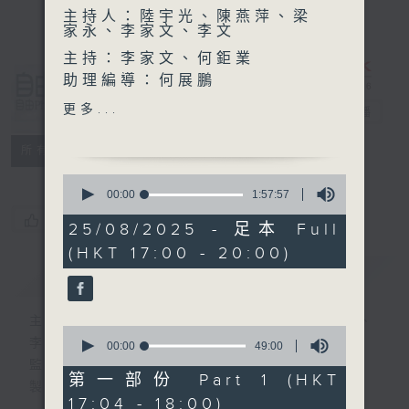
主持人：陸宇光、陳燕萍、梁
家永、李家文、李文
主持：李家文、何鉅業
助理編導：何展鵬
自由風自由
高級編導：李以莊
更多...
PHONE
電台直播
監製：林嘉瑜
製作：香港電台公共事務組
特備網頁
PODCASTS
所有集數
0
seconds
00:00
1:57:57
of
您喜歡這個節目嗎?
1
25/08/2025 - 足本 Full
hour,
(HKT 17:00 - 20:00)
57
minutes,
簡介
GIST
57
seconds
主持人：陸宇光、陳燕萍、梁家永、李家文、
0
李文
seconds
00:00
49:00
of
監製：蕭洛汶
49
第一部份 Part 1 (HKT
製作：香港電台公共事務組
minutes,
17:04 - 18:00)
0