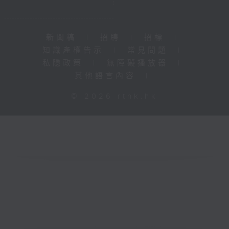
新聞稿
|
招聘
|
招標
|
知識產權告示
|
常見問題
|
私隱政策
|
無障礙播放器
|
其他語言內容
|
© 2026 rthk.hk