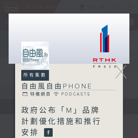
ENG
/
簡
×
全新 RTHK On The Go
取得
一手掌握 RTHK 電台、電視節目
X
所有集數
自由風自由PHONE
特備網頁
PODCASTS
聲音更立體 意見更多元
政府公布「M」品牌
計劃優化措施和推行
安排