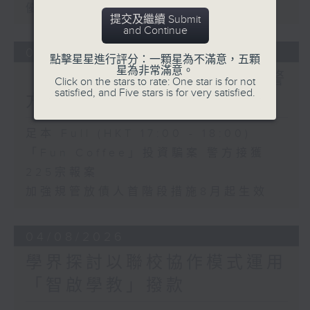
優化學校書簿津貼計劃等建議
提交及繼續 Submit
and Continue
05/08/2026
點擊星星進行評分：一顆星為不滿意，五顆
星為非常滿意。
「Fun Coffee」投資騙案 警
Click on the stars to rate: One star is for not
satisfied, and Five stars is for very satisfied.
方接獲225宗報案
足本 Full (HKT 17:00 - 18:00)
「Fun Coffee」投資騙案 警方接獲
225宗報案
加強規管放債人首階段措施8月起生效
04/08/2026
學界探討以聯校協作模式運用
「智啟學教」撥款