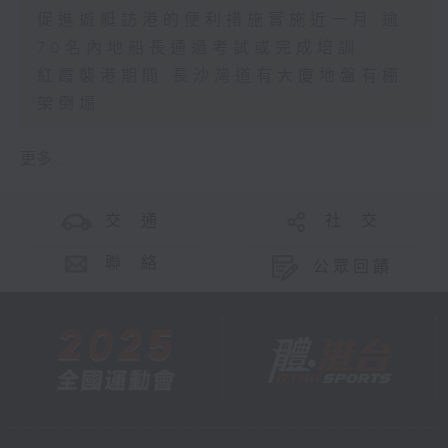
促進遊艇訪港的便利措施實施近一月 逾
70名內地船長通過考試或完成培訓
紅霞襲港期間 長沙灣道有大廈地盤有棚
架倒塌
更多 ...
交 通
社 交
聯 絡
公眾回饋