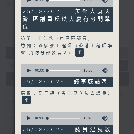
seconds
00:00
20:08
兒
of
20
25/08/2025 - 美都大廈火
minutes,
警 區議員反映大廈有分間單
8
seconds
位
重溫
CATCHUP
訪問：丁江浩 (東區區議員)
訪問︰區家豪工程師 (香港工程師學
07 - 08
2026
會 消防分部發言人)
0
seconds
00:00
10:05
of
10
25/08/2025 - 議事廳點滴
06/08/2026
minutes,
5
5歲男童被虐致死 母親誤殺及
嘉賓：梁子穎（勞工界立法會議員）
seconds
殘酷對待兒童罪成判囚22年
0
足本 Full (HKT 17:00 - 18:00)
seconds
00:00
10:49
of
5歲男童被虐致死 母親誤殺及殘酷對待
10
25/08/2025 - 議員建議放
minutes,
兒童罪成判囚22年