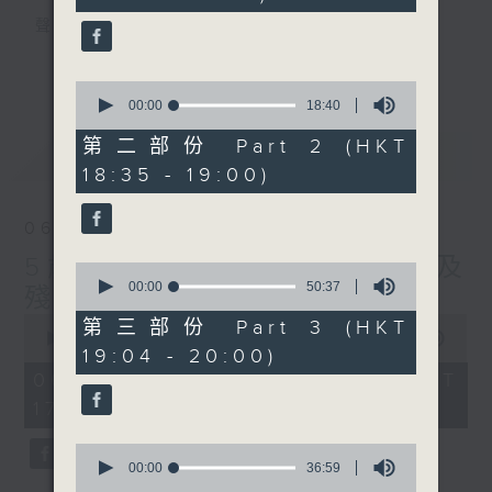
seconds
聲音更立體 意見更多元
1872311 始終如一
更多...
0
seconds
製作：
香港電台公共事務組
00:00
18:40
of
讚好Like「
RTHK 香港電台公共事務組
」
18
第二部份 Part 2 (HKT
最新
LATEST
minutes,
Facebook專頁
18:35 - 19:00)
40
seconds
06/08/2026
5歲男童被虐致死 母親誤殺及
0
seconds
00:00
50:37
殘酷對待兒童罪成判囚22年
of
0
50
第三部份 Part 3 (HKT
seconds
minutes,
00:00
48:53
19:04 - 20:00)
of
37
48
seconds
06/08/2026 - 足本 Full (HKT
minutes,
17:00 - 18:00)
53
seconds
0
seconds
00:00
36:59
of