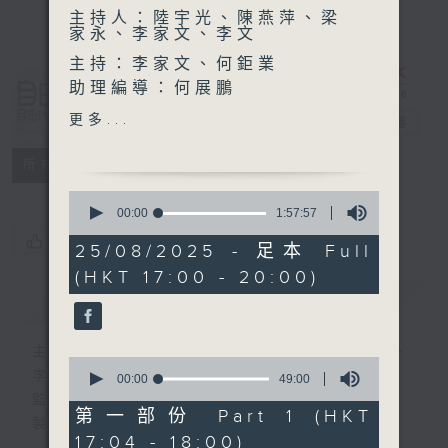
主持人：陸宇光、陳燕萍、梁
家永、李家文、李文
主持：李家文、何鉅業
助理編導：何展鵬
自由風自由
高級編導：李以莊
更多...
PHONE
電台直播
監製：林嘉瑜
製作：香港電台公共事務組
特備網頁
PODCASTS
所有集數
0
seconds
00:00
1:57:57
of
您喜歡這個節目嗎?
1
25/08/2025 - 足本 Full
hour,
(HKT 17:00 - 20:00)
57
minutes,
簡介
GIST
57
seconds
主持人：陸宇光、陳燕萍、梁家永、李家文、
0
李文
seconds
00:00
49:00
of
監製：蕭洛汶
49
第一部份 Part 1 (HKT
製作：香港電台公共事務組
minutes,
17:04 - 18:00)
0