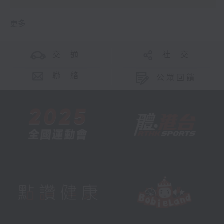
更多 ...
交 通
社 交
聯 絡
公眾回饋