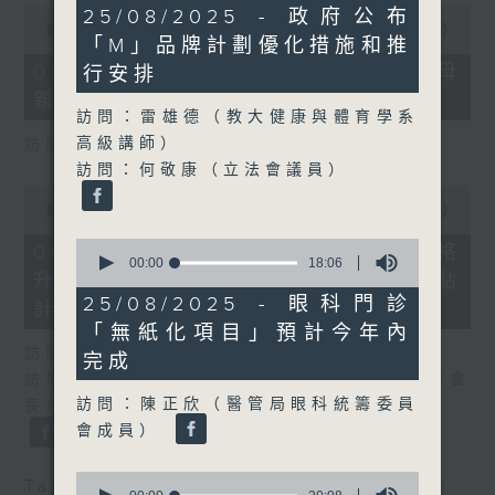
36
0
25/08/2025 - 政府公布
minutes,
seconds
00:00
18:22
「M」品牌計劃優化措施和推
59
of
seconds
18
06/08/2026 - 5歲男童被虐致死 母
行安排
minutes,
親誤殺及殘酷對待兒童罪成判囚22年
22
訪問：雷雄德（教大健康與體育學系
seconds
高級講師）
訪問：陳文宜（社福界立法會議員 ）
訪問：何敬康（立法會議員）
0
seconds
00:00
20:08
of
0
20
06/08/2026 - 議員關注教科書價格
seconds
minutes,
00:00
18:06
升幅對基層影響 提優化學校書簿津貼
of
8
18
seconds
25/08/2025 - 眼科門診
計劃等建議
minutes,
「無紙化項目」預計今年內
6
seconds
訪問：鄧飛（教育界立法會議員）
完成
訪問：吳志華（香港教育出版專業協會內務副會
訪問：陳正欣（醫管局眼科統籌委員
長）
會成員）
0
Tag:
兒童權利
,
教科書
,
教育
,
社會福利
,
虐