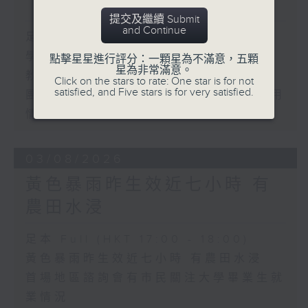
「智啟學教」撥款
提交及繼續 Submit
and Continue
足本 Full (HKT 17:00 - 18:00)
學界探討以聯校協作模式運用「智啟學
點擊星星進行評分：一顆星為不滿意，五顆
星為非常滿意。
教」撥款
Click on the stars to rate: One star is for not
satisfied, and Five stars is for very satisfied.
團體關注觸覺引路帶和警示帶物料與應用
情況
03/08/2026
黃色暴雨昨生效近七小時 有
農田水浸
足本 Full (HKT 17:00 - 18:00)
黃色暴雨昨生效近七小時 有農田水浸
首場地區諮詢會有市民關注大學畢業生就
業情況