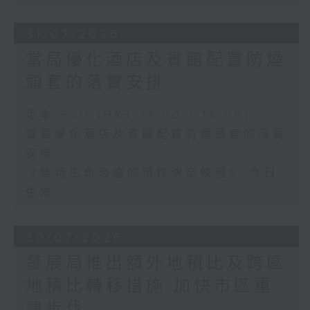
31/07/2026
當局優化酒店及賓館配置防煙
頭套的落實安排
足本 Full (HKT 17:00 - 18:00)
當局優化酒店及賓館配置防煙頭套的落實
安排
《維持生命治療的預作決定條例》 今日
生效
30/07/2026
發展局推出額外地積比及跨區
地積比轉移措施 加快市區重
建步伐