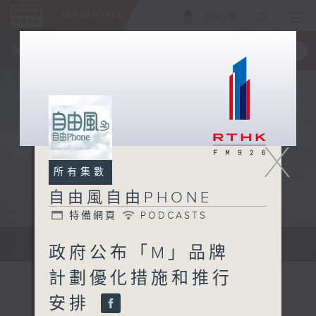
ENG
/
簡
×
全新 RTHK On The Go
取得
一手掌握 RTHK 電台、電視節目
X
所有集數
自由風自由PHONE
特備網頁
PODCASTS
聲音更立體 意見更多元
政府公布「M」品牌
計劃優化措施和推行
安排