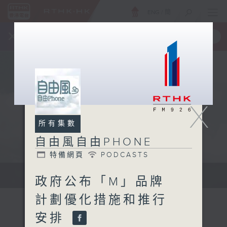
ENG
/
簡
×
全新 RTHK On The Go
取得
一手掌握 RTHK 電台、電視節目
X
所有集數
自由風自由PHONE
特備網頁
PODCASTS
聲音更立體 意見更多元
政府公布「M」品牌
計劃優化措施和推行
安排