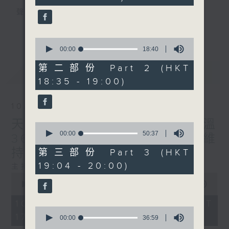
seconds
聲音更立體 意見更多元
1872311 始終如一
更多...
0
seconds
製作：
香港電台公共事務組
00:00
18:40
of
讚好Like「
RTHK 香港電台公共事務組
」
18
第二部份 Part 2 (HKT
最新
LATEST
minutes,
Facebook專頁
18:35 - 19:00)
40
seconds
10/08/2026
天文台昨錄破紀錄的最高氣溫
0
seconds
00:00
50:37
36.9度 預料未來一兩日天氣維
of
50
持極端酷熱
第三部份 Part 3 (HKT
minutes,
19:04 - 20:00)
37
主持：陸宇光、何鉅業
seconds
0
seconds
00:00
56:00
of
56
10/08/2026 - 足本 Full (HKT
minutes,
0
17:04 - 18:00)
0
seconds
00:00
36:59
seconds
of