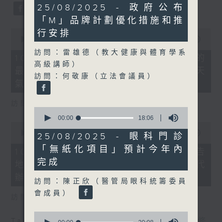
36
25/08/2025 - 政府公布
minutes,
「M」品牌計劃優化措施和推
59
seconds
0
行安排
seconds
00:00
23:42
of
訪問：雷雄德（教大健康與體育學系
23
10/08/2026 - 天文台昨錄破紀錄的
minutes,
高級講師）
最高氣溫36.9度 預料未來一兩日天
42
訪問：何敬康（立法會議員）
seconds
氣維持極端酷熱
訪問：林振昇（立法會議員）
0
seconds
00:00
18:06
0
of
seconds
00:00
14:39
18
25/08/2025 - 眼科門診
of
minutes,
「無紙化項目」預計今年內
14
6
10/08/2026 - 五年規劃及施政報告
minutes,
seconds
完成
地區諮詢會 有市民倡設屋宇維修署代
39
seconds
辦維修工程
訪問：陳正欣（醫管局眼科統籌委員
會成員）
訪問：楊永杰（立法會議員）
0
Tag:
五年規劃
,
代辦維修
,
天文台
,
屋宇維修