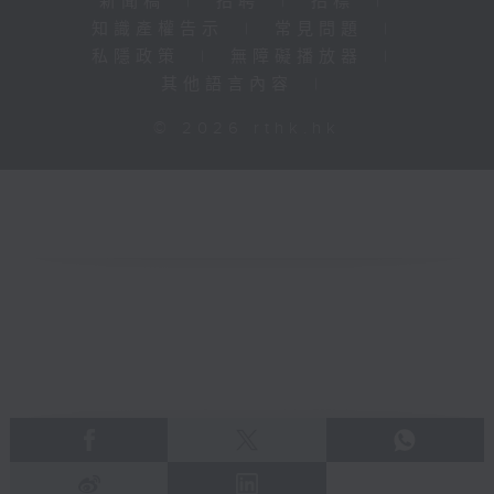
新聞稿
|
招聘
|
招標
|
知識產權告示
|
常見問題
|
私隱政策
|
無障礙播放器
|
其他語言內容
|
© 2026 rthk.hk