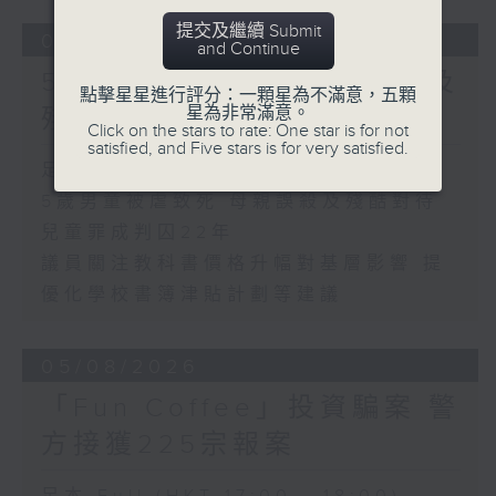
提交及繼續 Submit
06/08/2026
and Continue
5歲男童被虐致死 母親誤殺及
點擊星星進行評分：一顆星為不滿意，五顆
星為非常滿意。
殘酷對待兒童罪成判囚22年
Click on the stars to rate: One star is for not
satisfied, and Five stars is for very satisfied.
足本 Full (HKT 17:00 - 18:00)
5歲男童被虐致死 母親誤殺及殘酷對待
兒童罪成判囚22年
議員關注教科書價格升幅對基層影響 提
優化學校書簿津貼計劃等建議
05/08/2026
「Fun Coffee」投資騙案 警
方接獲225宗報案