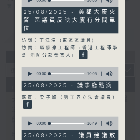
seconds
00:00
20:08
of
署
,
施政報告
,
極端酷熱
20
25/08/2025 - 美都大廈火
minutes,
警 區議員反映大廈有分間單
8
seconds
位
重溫
CATCHUP
訪問：丁江浩 (東區區議員)
訪問︰區家豪工程師 (香港工程師學
07 - 08
2026
會 消防分部發言人)
0
seconds
00:00
10:05
of
10
25/08/2025 - 議事廳點滴
10/08/2026
minutes,
5
天文台昨錄破紀錄的最高氣溫
嘉賓：梁子穎（勞工界立法會議員）
seconds
36.9度 預料未來一兩日天氣
維持極端酷熱
0
seconds
00:00
10:49
of
10
足本 Full (HKT 17:04 - 18:00)
25/08/2025 - 議員建議放
minutes,