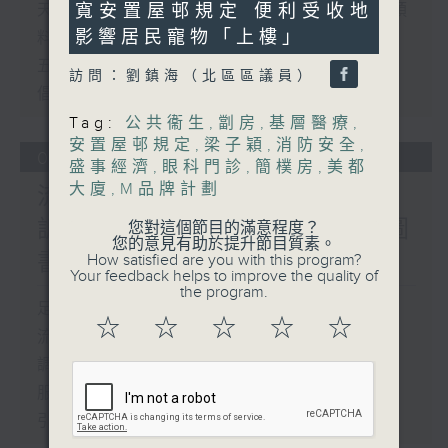
寬安置屋邨規定 便利受收地
天文台昨錄破紀錄的最高氣溫36.9度 預
49
seconds
影響居民寵物「上樓」
料未來一兩日天氣維持極端酷熱
五年規劃及施政報告地區諮詢會 有市民
訪問：劉鎮海（北區區議員）
倡設屋宇維修署代辦維修工程
Tag:
公共衞生
,
劏房
,
基層醫療
,
安置屋邨規定
,
梁子穎
,
消防安全
,
07/08/2026
盛事經濟
,
眼科門診
,
簡樸房
,
美都
大廈
,
M品牌計劃
流動圖書館使用人數參差 申
訴專員主動調查康文署三項圖
您對這個節目的滿意程度？
您的意見有助於提升節目質素。
書館服務
How satisfied are you with this program?
Your feedback helps to improve the quality of
the program.
足本 Full (HKT 17:00 - 18:00)
☆
☆
☆
☆
☆
流動圖書館使用人數參差 申訴專員主動
調查康文署三項圖書館服務
服務業總工會公布《預防工作時中暑指
引》執行情況調查結果