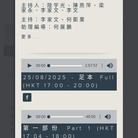
主持人：陸宇光、陳燕萍、梁
家永、李家文、李文
主持：李家文、何鉅業
助理編導：何展鵬
自由風自由
高級編導：李以莊
更多...
PHONE
電台直播
監製：林嘉瑜
製作：香港電台公共事務組
特備網頁
PODCASTS
所有集數
0
seconds
00:00
1:57:57
of
您喜歡這個節目嗎?
1
25/08/2025 - 足本 Full
hour,
(HKT 17:00 - 20:00)
57
minutes,
簡介
GIST
57
seconds
主持人：陸宇光、陳燕萍、梁家永、李家文、
0
李文
seconds
00:00
49:00
of
監製：蕭洛汶
49
第一部份 Part 1 (HKT
製作：香港電台公共事務組
minutes,
17:04 - 18:00)
0