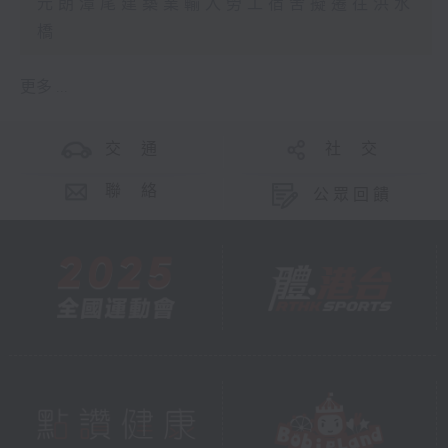
元朗潭尾建築業輸入勞工宿舍擬遷往洪水
橋
更多 ...
交 通
社 交
聯 絡
公眾回饋